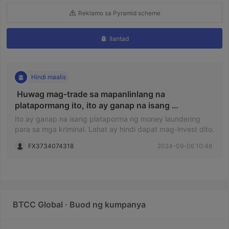
Reklamo sa Pyramid scheme
Ilantad
Hindi maalis
 Huwag mag-trade sa mapanlinlang na 
platapormang ito, ito ay ganap na isang 
plataporma para sa panghuhuthot ng pera ng mga 
Ito ay ganap na isang plataporma ng money laundering
manloloko. Pagkatapos mag-apply para sa pag-
para sa mga kriminal. Lahat ay hindi dapat mag-invest dito.
withdraw, ang iyong bank card ay magiging frozen 
FX3734074318
2024-09-06 10:48
at hindi ka makakapag-withdraw ng anumang 
pera. 
BTCC Global · Buod ng kumpanya