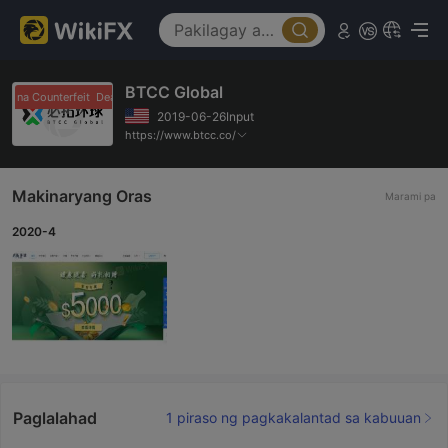
BTCC Global
er na Counterfeit
Dealer na Counterfeit
2019-06-26Input
https://www.btcc.co/
Makinaryang Oras
Marami pa
2020-4
Paglalahad
1 piraso ng pagkakalantad sa kabuuan