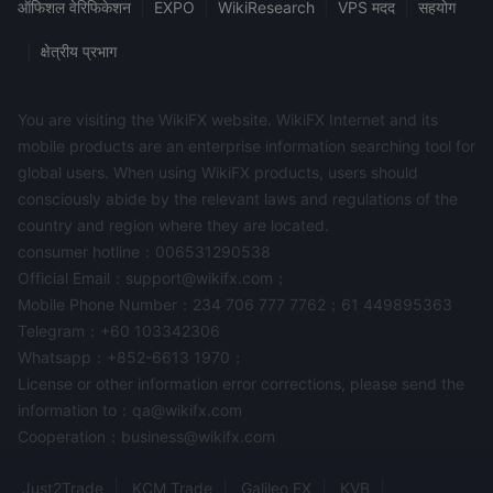
ऑफिशल वेरिफिकेशन
|
EXPO
|
WikiResearch
|
VPS मदद
|
सहयोग
किसी भी जुड़ाव पर विचार करते समय सावधानी बरतने की सलाह दी जाती है BTCC
Global इन लाल झंडों के कारण.
|
क्षेत्रीय प्रभाग
बाज़ार उपकरण
You are visiting the WikiFX website. WikiFX Internet and its
बिटकॉइन (बीटीसी):
BTCC Globalअग्रणी और व्यापक रूप से मान्यता प्राप्त
mobile products are an enterprise information searching tool for
क्रिप्टोकरेंसी बिटकॉइन का व्यापार करने का अवसर प्रदान करता है।
global users. When using WikiFX products, users should
ईथर (ईटीएच):
एथेरियम नेटवर्क की मूल क्रिप्टोकरेंसी ईथर भी ट्रेडिंग के लिए
consciously abide by the relevant laws and regulations of the
उपलब्ध है।
country and region where they are located.
टोकनयुक्त वस्तुएँ:
वास्तविक दुनिया की वस्तुओं के टोकन संस्करण सुलभ हैं, जैसे
consumer hotline：006531290538
कि सोना (GOLDUSDT) और चांदी (SILVERUSDT), जो कमोडिटी बाजार में
Official Email：support@wikifx.com；
प्रवेश को सक्षम बनाते हैं।
Mobile Phone Number：234 706 777 7762；61 449895363
टोकनयुक्त स्टॉक:
BTCC Globalटोकनयुक्त स्टॉक के व्यापार की पेशकश करता
Telegram：+60 103342306
है, जिससे निवेशकों को टेस्ला (tslausdt), अमेज़न (amznusdt), और
Whatsapp：+852-6613 1970；
Microsoft (msftusdt) जैसी कंपनियों का प्रतिनिधित्व करने वाले डिजिटल
License or other information error corrections, please send the
टोकन के माध्यम से शेयर बाजारों से जुड़ने की अनुमति मिलती है।
information to：qa@wikifx.com
ब्लॉकचेन:
क्रिप्टोकरेंसी के अलावा, प्लेटफ़ॉर्म एथेरियम (ETHUSDT) और मोनेरो
Cooperation：business@wikifx.com
(XMRUSDT) जैसी ब्लॉकचेन-संबंधित संपत्तियों तक पहुंच प्रदान करता है।
DEFI (विकेंद्रीकृत वित्त):
विकेन्द्रीकृत वित्त क्षेत्र का प्रतिनिधित्व
Just2Trade
KCM Trade
Galileo FX
KVB