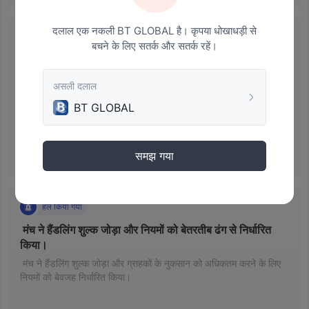
ताओ उत्पाद: सूचकांक, सोना, अलौह धातु, ऊर्जा और डिजिटल मुद्रा ग्राहक 
सेवा: लियू mi लाइव-ब्रॉडकास्टिंग रूम: वा मिंग फाइनेंस एंड स्टॉक 
दलाल एक नकली BT GLOBAL है। कृपया धोखाधड़ी से
विड्रॉ करने में असमर्थ
बचने के लिए सतर्क और सतर्क रहें।
 निकासी और सेवा दोनों अनुपलब्ध हैं। 
 जब तक आप निकासी के लिए आवेदन करते हैं, तब तक प्लेटफॉर्म आपके पास ही 
असली दलाल
रहेगा। 
BT GLOBAL
समझ गया
2020-03-18 15:12
हल किया गया
 मंच ने हैंडलिंग शुल्क जोड़ा और नियमों को बेतरतीब ढंग से निर्धारित 
किया। 
 मंच ने हैंडलिंग शुल्क जोड़ा और ग्राहकों के नुकसान को अधिकतम करने के लिए 
नियमों को बेवजह निर्धारित किया। 