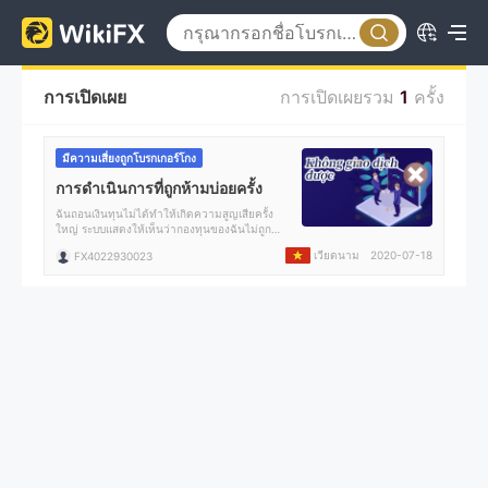
การเปิดเผย
การเปิดเผยรวม
1
ครั้ง
มีความเสี่ยงถูกโบรกเกอร์โกง
การดำเนินการที่ถูกห้ามบ่อยครั้ง
ฉันถอนเงินทุนไม่ได้ทำให้เกิดความสูญเสียครั้ง
ใหญ่ ระบบแสดงให้เห็นว่ากองทุนของฉันไม่ถูก
ต้อง แพลตฟอร์มดังกล่าวก่อตั้งขึ้นเมื่อ 4 เดือนที่
เวียดนาม
2020-07-18
FX4022930023
แล้ว ไม่มีใครตอบกลับเป็นเวลา 2 เดือน