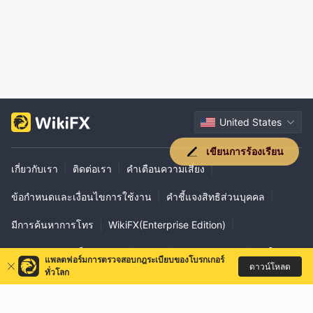
United States
เขียนการร้องเรียน
เกี่ยวกับเรา
|
ติดต่อเรา
|
คำเตือนความเสี่ยง
|
ข้อกำหนดและเงื่อนไขการใช้งาน
|
คำชี้แจงสิทธิส่วนบุคคล
|
มีการค้นหาการโทร
|
WikiFX(Enterprise Edition)
|
การยืนยันอย่างเป็นทางการ
|
EXPO
|
WikiResearch
|
วิธีใช้ VPS
แพลตฟอร์มการตรวจสอบกฎระเบียบของโบรกเกอร์
ดาวน์โหลด
ทั่วโลก
|
ความร่วมมือทางธุรกิจ
|
ส่วนภูมิภาค