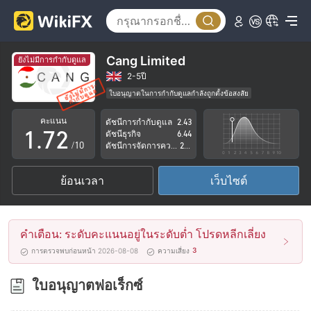
2
3
4
Cang Limited
ยังไม่มีการกำกับดูแล
5
0
2-5ปี
ใบอนุญาตในการกำกับดูแลกำลังถูกตั้งข้อสงสัย
0
6
1
กลุ่มธุรกิจที่ต้องสงสัย
คะแนน
ดัชนีการกำกับดูแล
2.43
ระวังความเสี่ยงอันตรายที่อาจจะซ่อนอยู่
1
.
7
2
ดัชนีธุรกิจ
6.44
/10
ดัชนีการจัดการความเสี่ยง
2.00
2
8
3
ย้อนเวลา
เว็บไซต์
3
9
4
4
5
คำเตือน: ระดับคะแนนอยู่ในระดับต่ำ โปรดหลีกเลี่ยง
5
6
3
การตรวจพบก่อนหน้า 2026-08-08
ความเสี่ยง
6
7
ใบอนุญาตฟอเร็กซ์
7
8