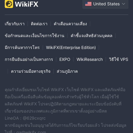
United States
เกี่ยวกับเรา
|
ติดต่อเรา
|
คำเตือนความเสี่ยง
|
ข้อกำหนดและเงื่อนไขการใช้งาน
|
คำชี้แจงสิทธิส่วนบุคคล
|
มีการค้นหาการโทร
|
WikiFX(Enterprise Edition)
|
การยืนยันอย่างเป็นทางการ
|
EXPO
|
WikiResearch
|
วิธีใช้ VPS
|
ความร่วมมือทางธุรกิจ
|
ส่วนภูมิภาค
คุณกำลังเยี่ยมชมเว็บไซต์ WikiFX เว็บไซต์ WikiFX และผลิตภัณฑ์มือ
ถือเป็นเครื่องมือสืบค้นข้อมูลองค์กรสำหรับผู้ใช้ทั่วโลก เมื่อผู้ใช้ใช้
ผลิตภัณฑ์ WikiFX โปรดปฏิบัติตามกฎหมายและระเบียบข้อบังคับที่
เกี่ยวข้องของประเทศและภูมิภาคที่พวกเขาตั้งอยู่อย่างมีสต
LineOA：@629cxqrc
หากข้อมูลเช่นใบอนุญาตได้รับการแก้ไขเรียบร้อยแล้ว โปรดส่งข้อมูล
ไปที่：qa@wikifx.com