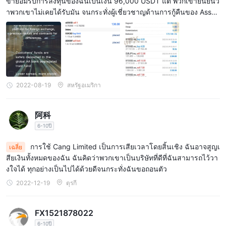
ขายอมรับการลงทุนของฉันเป็นเงิน 96,000 USDT แต่ พวกเขายืนยันว่
าพวกเขาไม่เคยได้รับมัน จนกระทั่งผู้เชี่ยวชาญด้านการกู้คืนของ Asset
sClaimBack เข้ามาแทรกแซงเพื่อยุติการหลอกลวงนี้และให้ผลตอบแทน
จากการลงทุนของฉัน ใช้ความระมัดระวัง Cang เป็นเพียงหลังจากที่วิ่ง
หนีไปกับเงินของนักลงทุน
2022-08-19
สหรัฐอเมริกา
阿科
6-10ปี
การใช้ Cang Limited เป็นการเสียเวลาโดยสิ้นเชิง ฉันอาจสูญเ
เฉลี่ย
สียเงินทั้งหมดของฉัน ฉันคิดว่าพวกเขาเป็นบริษัทที่ดีที่ฉันสามารถไว้วา
งใจได้ ทุกอย่างเป็นไปได้ด้วยดีจนกระทั่งฉันขอถอนตัว
2022-12-19
ตุรกี
FX1521878022
6-10ปี