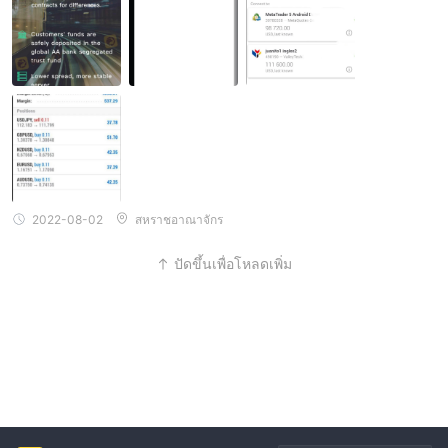
งของตัวเอง (เซลฟี่) ที่ถือเอกสารประจำตัวของคุณพร้อมวันที่ปัจจุบัน Ca
ng ltd และลายเซ็นของคุณบนกระดาษ" แน่นอน ฉันทำอย่างนั้นและพ
วกเขาอนุมัติ วันรุ่งขึ้นฉันพบว่าบัญชีของฉันถูกบล็อก และฉันไม่เคยได้รั
บอนุมัติการถอนเงิน หลังจากที่ฉันติดต่อพวกเขา พวกเขาปฏิเสธที่จะปล
ดล็อคบัญชีของฉันและจ่ายเงินกำไรของฉัน และไม่อธิบายอะไรให้ฉันท
ราบในแบบฟอร์มใบสมัคร เพื่อช่วยเหลือการเคลมทรัพย์สิน และตอนนี้ฉั
นขอแจ้งพวกคุณทุกคนว่าอย่าหลอกลวงจาก Cang ltd ฉันปฏิเสธที่จะเสี
ยเงินให้กับพวกเขา ฉันขอความช่วยเหลือ
2022-08-02
สหราชอาณาจักร
ปัดขึ้นเพื่อโหลดเพิ่ม