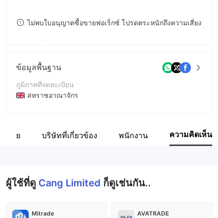
8
9
ไม่พบใบอนุญาตซื้อขายฟอเร็กซ์ โปรดตระหนักถึงความเสี่ยง
9
ข้อมูลพื้นฐาน
ภูมิภาคที่จดทะเบียน
สหราชอาณาจักร
ระยะเวลาดำเนินการ
2-5ปี
ความคิดเห็น
ือข่าย
บริษัทที่เกี่ยวข้อง
พนักงาน
ชื่อบริษัท
DUSAS MARKET LTD.
ผู้ใช้ที่ดู
Cang Limited
ก็ดูเช่นกัน..
Mitrade
AVATRADE