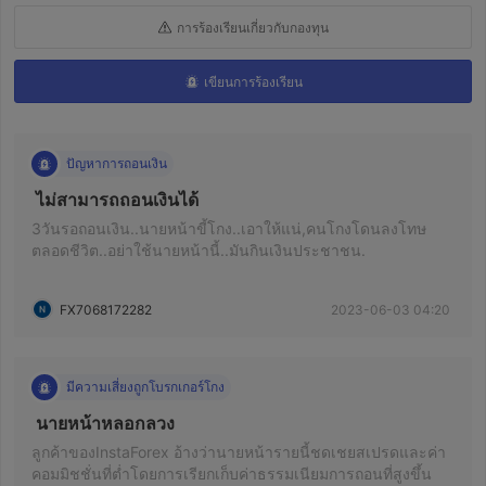
การร้องเรียนเกี่ยวกับกองทุน
เขียนการร้องเรียน
ปัญหาการถอนเงิน
 ไม่สามารถถอนเงินได้ 
3วันรอถอนเงิน..นายหน้าขี้โกง..เอาให้แน่,คนโกงโดนลงโทษ
ตลอดชีวิต..อย่าใช้นายหน้านี้..มันกินเงินประชาชน.
FX7068172282
2023-06-03 04:20
มีความเสี่ยงถูกโบรกเกอร์โกง
 นายหน้าหลอกลวง 
ลูกค้าของInstaForex อ้างว่านายหน้ารายนี้ชดเชยสเปรดและค่า
คอมมิชชั่นที่ต่ำโดยการเรียกเก็บค่าธรรมเนียมการถอนที่สูงขึ้น