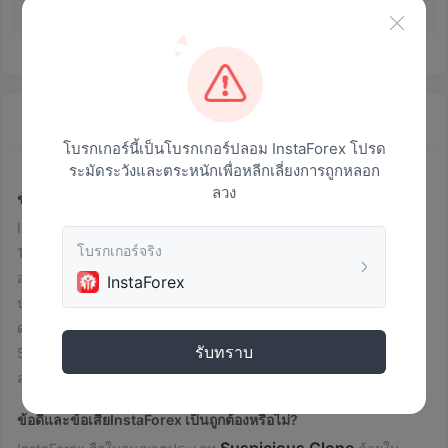
FXTrader
2019-11-13 11:58
InstaForex · สรุปข้อมูลบริษัท
โบรกเกอร์นี้เป็นโบรกเกอร์ปลอม InstaForex โปรด
ระมัดระวังและตระหนักเพื่อหลีกเลี่ยงการถูกหลอก
ลวง
ข้อมูล InstaForex
InstaForex เป็นโบรกเกอร์ สินค้าที่ซื้อขายได้ด้วยความเยาว์สูงสุด
โบรกเกอร์จริง
1:1000 รวมถึงสกุลเงิน, หุ้น, ดัชนี, เหล็ก, น้ำมันและก๊าซ, สินค้า
อนามัย, สกุลเงินดิจิทัล, และ InstaFutures โบรกเกอร์ยังมีบัญชีสี่
InstaForex
ประเภท การกระจายต่ำสุดคือ 0 พิปส์ และเงินฝากขั้นต่ำคือ 1
ดอลลาร์สหรัฐ InstaForex ยังมีความเสี่ยงเนื่องจากสถานะ
รับทราบ
Suspicious Clone, การเยาว์สูง และรีวิวที่ไม่ดีเกี่ยวกับความยาก
ลำบากในการถอนเงิน
ข้อดีและข้อเสีย
InstaForex เป็นถูกต้องหรือไม่?