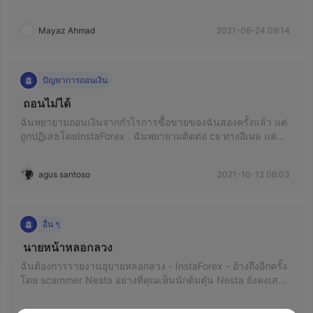
Mayaz Ahmad
2021-06-24 09:14
ปัญหาการถอนเงิน
 ถอนไม่ได้ 
ฉันพยายามถอนเงินจากกำไรการซื้อขายของฉันสองครั้งแล้ว แต่
ถูกปฏิเสธโดยInstaForex . ฉันพยายามติดต่อ cs ทางอีเมล แต่
พวกเขาไม่ได้ให้วิธีแก้ไข
agus santoso
2021-10-12 06:03
อื่น ๆ
 นายหน้าหลอกลวง 
ฉันต้องการรายงานอุบายหลอกลวง - InstaForex - อ้างถึงอีกครั้ง
โดย scammer Nesta อย่างที่คุณเห็นนักต้มตุ๋น Nesta ยังคงเสนอ
ให้กับสมาชิก FF InstaForex ข้อเสนอการหลอกลวงเรียกว่า
"โบนัสเริ่มต้น" หรือ "ไม่มีโบนัสเงินฝาก"