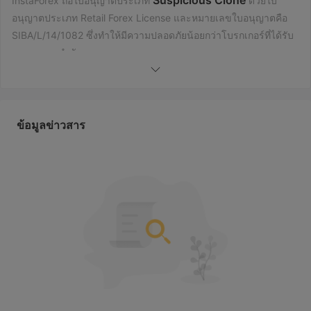
Suspicious Clone
InstaForex ถือใบอนุญาตประเภท
ด้วยใบ
อนุญาตประเภท Retail Forex License และหมายเลขใบอนุญาตคือ
SIBA/L/14/1082 ซึ่งทำให้มีความปลอดภัยน้อยกว่าโบรกเกอร์ที่ได้รับ
การควบคุมกำกับ
ฉันสามารถเทรดอะไรบน InstaForex ได้บ้าง?
สกุล
InstaForex มีช่วงเครื่องมือการซื้อขายที่หลากหลาย รวมถึง
เงิน, หุ้น, ดัชนี, เหล็ก, น้ำมันและก๊าซ, สินค้าอนามัย, สกุล
ข้อมูลข่าวสาร
เงินดิจิทัล, และ InstaFutures
ประเภทบัญชีและค่าธรรมเนียม
Insta.Standard,
InstaForex มีประเภทบัญชีสี่ประเภท:
Insta.Eurica, Cent.Standard, และ Cent.Eurica
นักเทรดที่
ต้องการการกระจายที่ต่ำและการลงทุนต่ำสามารถเลือกบัญชี
บัญชี demo
Insta.Eurica และ Cent.Eurica นอกจากนี้
ใช้เป็นส่วน
ใหญ่เพื่อทำให้นักเทรดคุ้นเคยกับแพลตฟอร์มการเทรดและเพื่อ
วัตถุประสงค์การศึกษาเท่านั้น
การลงทุน