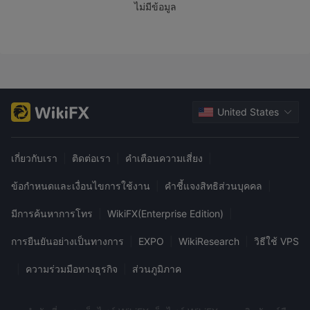
ไม่มีข้อมูล
1:1000
การลงทุนสูงสุดคือ
ซึ่งหมายความว่ากำไรและขาดทุนถูก
ขยาย 1000 เท่า
แพลตฟอร์มการเทรด
MT4 และ MT5
InstaForex ร่วมมือกับ
แพลตฟอร์มการเทรดที่เชื่อ
ถือได้ มีให้บริการบน Windows, desktop, และ mobile สำหรับการ
เทรด นักเทรดรุ่นใหม่มักชอบ MT4 มากกว่า MT5 นักเทรดที่มี
United States
ประสบการณ์มากกว่าเหมาะสมกับการใช้ MT5 MT4 และ MT5 ไม่
เพียงให้กลยุทธ์การเทรดต่าง ๆ แต่ยังมีระบบ EA
เกี่ยวกับเรา
|
ติดต่อเรา
|
คำเตือนความเสี่ยง
|
การฝากและถอนเงิน
ข้อกำหนดและเงื่อนไขการใช้งาน
|
คำชี้แจงสิทธิส่วนบุคคล
|
ยอดฝากขั้นต่ำคือ 1 ดอลลาร์
บัตรธนาคาร,
InstaForex ยอมรับ
Bitcoin, PayCo, Tether, Ethereum
, และอื่น ๆ สำหรับการ
มีการค้นหาการโทร
|
WikiFX(Enterprise Edition)
|
ฝากและถอนเงิน อย่างไรก็ตาม เวลาประมวลผลการโอนและค่า
การยืนยันอย่างเป็นทางการ
|
EXPO
|
WikiResearch
|
วิธีใช้ VPS
ธรรมเนียมที่เกี่ยวข้องไม่ทราบ
|
ความร่วมมือทางธุรกิจ
|
ส่วนภูมิภาค
โบนัส
โบนัส 55%
InstaForex ให้
ทุกครั้งที่ฝากเงินและมอบโอกาสที่ไม่