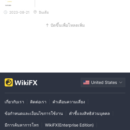
หรือถอนเงิน
ถาม: ไม่ CAPMOREFX เสนอทรัพยากรหรือเครื่องมือทางการศึกษาแก่
2023-08-21
อินเดีย
เทรดเดอร์？
ก. ใช่, CAPMOREFX เสนอแหล่งข้อมูลการศึกษาและเครื่องมือการซื้อ
ปัดขึ้นเพื่อโหลดเพิ่ม
ขายที่หลากหลายเพื่อช่วยให้ผู้ค้าพัฒนาทักษะและความรู้ของพวกเขา
ซึ่งรวมถึงการวิเคราะห์ตลาด สัญญาณการซื้อขาย เครื่องมือแผนภูมิ
และปฏิทินเศรษฐกิจ
United States
เกี่ยวกับเรา
|
ติดต่อเรา
|
คำเตือนความเสี่ยง
|
ข้อกำหนดและเงื่อนไขการใช้งาน
|
คำชี้แจงสิทธิส่วนบุคคล
|
มีการค้นหาการโทร
|
WikiFX(Enterprise Edition)
|