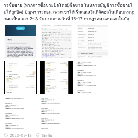
ารซื้อขาย (หากการซื้อขายปิดโดยผู้ซื้อขาย ในหลายบัญชีการซื้อขายไ
บนเว็บและแอพมือถือ ซึ่งเป็นตัวเลือกที่สะดวกสำหรับเทรดเดอร์ที่
ม่ได้ถูกปิด) ปัญหาการถอน (พวกเขาได้เริ่มถอนเงินดิจิตอลในเดือนกรกฎ
ต้องการเข้าถึงบัญชีในขณะเดินทาง
าคมเป็นเวลา 2- 3 วันประมาณวันที่ 15-17 กรกฎาคม ถอนออกในบัญชี
แต่ไม่ได้ฝากใน binance) ค่าคอมมิชชั่น ib (หลายบัญชีได้รับค่าคอมมิช
ฝาก & ถอน
ชั่น ib เพิ่มขึ้นจากบัญชีอ้างอิง เช่น 123456 ต้องการรับ 1 ดอลลาร์จาก
เมื่อตรวจสอบข้อมูลที่มีอยู่ใน CAPMOREFX เว็บไซต์ของรายละเอียด
บัญชี 223344 สำหรับ 4 ล็อต แต่ได้ 5-6 ดอลลาร์สำหรับ 4 ล็อต) และ
เฉพาะไม่สามารถพบได้ในเงินฝากขั้นต่ำหรือวิธีการชำระเงินที่ยอมรับ
พวกเขาได้ตัดการเชื่อมต่อจากแพลตฟอร์ม mt5 แล้ว สิ่งเหล่านี้กำลังเผ
ดูเหมือนว่า CAPMOREFX ไม่เปิดเผยข้อมูลนี้ต่อสาธารณะ
ชิญกับปัญหาเซิร์ฟเวอร์หลังจากที่พวกเขาทำการอัปเกรดล่าสุดในเดือน
กรกฎาคม จึงพยายามแก้ไขและแก้ไขปัญหาจนถึงสัปดาห์ที่ 2 สิงหาคม
จึงขอแนะนำให้ลูกค้าที่สนใจติดต่อ CAPMOREFX ฝ่ายสนับสนุนลูกค้า
แต่ก็ไม่ได้รับการแก้ไข และพวกเขาได้ทำการเปลี่ยนแปลงแอปพลิเคชัน
เพื่อรับข้อมูลเพิ่มเติมเกี่ยวกับข้อกำหนดการฝากขั้นต่ำและวิธีการชำระ
บางอย่างและตัดสินใจซื้อเซิร์ฟเวอร์หรือโดเมนใหม่ ด้วยเหตุนี้พวกเขาจึ
เงิน CAPMOREFX ทีมสนับสนุนลูกค้าของจะสามารถให้ข้อมูลที่เป็น
งได้เปลี่ยนชื่อบริษัทเป็น cappfx และจดทะเบียนโดเมนในวันที่ 18 สิงห
ปัจจุบันและช่วยเหลือคุณในการเลือกวิธีการชำระเงินที่ดีที่สุดที่เหมาะ
าคม เวลา 14.00 น. และได้ส่งอีเมลไปยังบัญชีลูกค้าที่ลงทะเบียนอีเมลเ
กับความต้องการของคุณ
กี่ยวกับการเปลี่ยนชื่อบริษัทแล้ว และพวกเขาใช้เวลาในการสร้างเว็บไซ
สนับสนุนลูกค้า
ต์ใหม่สำหรับ cappfx หรือกำลังทำการแก้ไขใด ๆ ที่มีอยู่ CAPPMOREF
X เว็บไซต์. พวกเขากล่าวว่าในอีเมลฉบับก่อน พวกเขากำลังมาพร้อมกับ
 CAPMOREFXมีหลายวิธีในการติดต่อทีมสนับสนุนลูกค้า คุณสามารถติดต่อ
แพลตฟอร์มใหม่ และพวกเขาจะเปลี่ยนข้อมูลไปยังแพลตฟอร์มใหม่ แม้ว่
สนับสนุน@ CAPMOREFX
าฉันจะเป็นนักลงทุนในเรื่องนี้ด้วยก็ตาม CAPPMOREFX . ฉันไม่ใช่คน
.com
หรือใช้แบบฟอร์มการติดต่อที่มีอยู่ในเว็บไซต์
ของบริษัท สิ่งที่ฉันกล่าวไว้ข้างต้นเป็นเรื่องจริง เพราะฉันได้ตรวจสอบม
 CAPMOREFXยังมีฟีเจอร์แชทสดผ่าน whatsapp บนเว็บไซต์ ซึ่งคุณสาม
าหลายบัญชีแล้วจึงมีสาเหตุเช่นนี้ ดังนั้นจงอดทนในขณะที่พวกเขามีเว
2023-09-13
อินเดีย