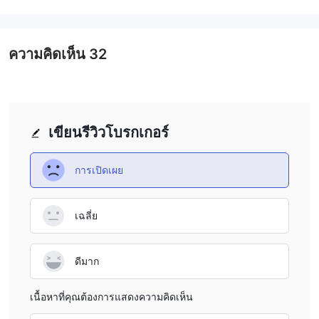
6. เมื่อบัญชีของคุณได้รับการอนุมัติ คุณสามารถดาวน์โหลด
aligns with my trading goals. However, the higher deposit
แพลตฟอร์มการซื้อขายและเริ่มการซื้อขายได้
requirements for VIP accounts may limit access for some
สิ่งสำคัญคือต้องทราบว่า CAPMOREFX อาจต้องการข้อมูลหรือเอกสาร
traders. This CapmoreFX review highlights the flexibility
ความคิดเห็น
32
เพิ่มเติมในระหว่างขั้นตอนการเปิดบัญชี และขั้นตอนอาจแตกต่างกัน
provided by the broker in terms of account options.
ไปขึ้นอยู่กับประเทศที่คุณอาศัยอยู่ โปรดอ่านข้อกำหนดและเงื่อนไข
ของโบรกเกอร์ก่อนเปิดบัญชีเพื่อหลีกเลี่ยงความสับสนหรือความเข้าใจ
ผิด
เขียนรีวิวโบรกเกอร์
การงัด
สูงถึง
อัตราเลเวอเรจที่นำเสนอโดย CAPMOREFX เป็นไปได้
การเปิดเผย
1:500
ซึ่งหมายความว่าผู้ค้าสามารถซื้อขายด้วยมาร์จิ้น โดยนายหน้า
จะจัดหาเงินทุนที่เหลืออยู่ให้ สิ่งนี้สามารถขยายผลกำไรที่เป็นไปได้ของ
ผู้ค้า แต่ยังเพิ่มความเสี่ยงและความสูญเสียที่อาจเกิดขึ้นด้วย
เฉลี่ย
โปรดทราบว่าเลเวอเรจเป็นดาบสองคมและต้องใช้ด้วยความ
ระมัดระวัง แม้ว่าจะสามารถขยายกำไรได้ แต่ก็สามารถขยายการสูญ
ดีมาก
เสียได้เช่นกัน ดังนั้น เทรดเดอร์จึงต้องมีกลยุทธ์การจัดการความเสี่ยงที่
แข็งแกร่งเพื่อปกป้องเงินทุนของตน
เนื้อหาที่คุณต้องการแสดงความคิดเห็น
สเปรด & ค่าคอมมิชชั่น (ค่าธรรมเนียมการซื้อ