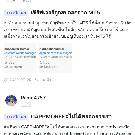
3-5ปี
สิ่งสำคัญคือต้องทราบว่าค่าธรรมเนียมที่ไม่ใช่การซื้อขายที่เรียกเก็บ
เซิร์ฟเวอร์ถูกลบออกจาก MT5
การเปิดเผย
โดย CAPMOREFX อาจแตกต่างกันไปขึ้นอยู่กับประเภทบัญชี วิธีการ
ชำระเงินที่ใช้ และปริมาณการซื้อขายที่ทำโดยเทรดเดอร์ ผู้ค้าควร
เราไม่สามารถเข้าสู่ระบบบัญชีของเราใน MT5 ได้ตั้งแต่เมื่อวาน ฉันต้อ
งการทราบว่ามีปัญหาอะไรเกิดขึ้น ไม่มีการอัปเดตจากโบรกเกอร์ แต่จา
ตรวจสอบตารางค่าธรรมเนียมและข้อกำหนดและเงื่อนไขของนาย
กเมื่อวานเราไม่สามารถเข้าสู่ระบบบัญชีของเราใน MT5 ได้
หน้าก่อนเปิดบัญชีเพื่อให้แน่ใจว่ามีความเข้าใจที่ชัดเจนเกี่ยวกับค่าใช้
จ่ายทั้งหมดที่เกี่ยวข้อง
แพลตฟอร์มการซื้อขาย
CAPMOREFXนำเสนอแพลตฟอร์ม metatrader 5 (mt5) ยอดนิยม
สำหรับการซื้อขายฟอเร็กซ์และ cfds mt5 เป็นแพลตฟอร์มที่ทรงพลัง
2023-07-25
อินเดีย
และเป็นมิตรกับผู้ใช้ที่ช่วยให้เทรดเดอร์สามารถเข้าถึงตราสารทางการ
เงินที่หลากหลาย รวมถึงฟอเร็กซ์ หุ้น สินค้าโภคภัณฑ์ และดัชนี
แพลตฟอร์ม MT5 มีเครื่องมือสร้างแผนภูมิขั้นสูง ตัวบ่งชี้ทางเทคนิค
Ramu4757
มากกว่า 30 รายการ และประเภทคำสั่งที่หลากหลาย รวมถึงคำสั่ง
3-5ปี
ตลาด คำสั่งจำกัด และคำสั่งหยุด นอกจากนี้ยังมีฟีดข่าวและปฏิทิน
CAPPMOREFXไม่ได้หลอกลวงเรา
การเปิดเผย
เศรษฐกิจ ซึ่งสามารถช่วยให้เทรดเดอร์ติดตามเหตุการณ์ในตลาดที่อาจ
ฉันคิดว่า CAPPMOREFX ไม่ได้หลอกลวงเรา เพราะพวกเขาประสบปัญ
ส่งผลกระทบต่อการเทรดของพวกเขา
หาทางเทคนิคมากมายหลังจากการอัปเกรดเซิร์ฟเวอร์ เช่น การคัดลอกก
นอกจาก mt5 เวอร์ชันเดสก์ท็อปแล้ว CAPMOREFX ยังมีแพลตฟอร์ม