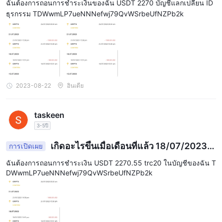
ทักษะการเทรดและตัดสินใจซื้อขายอย่างชาญฉลาด
ฉันต้องการถอนการชำระเงินของฉัน USDT 2270 บัญชีแลกเปลี่ยน ID
ธุรกรรม TDWwmLP7ueNNNefwj79QvWSrbeUfNZPb2k
อย่างไรก็ตาม โบรกเกอร์รายนี้ไม่ได้รับการควบคุมโดยหน่วยงานกำกับ
ดูแลใด ๆ ซึ่งอาจสร้างความกังวลให้กับเทรดเดอร์ส่วนใหญ่
คำถามที่พบบ่อย
ถาม: คือ CAPMOREFX นายหน้าที่ได้รับการควบคุม？
ตอบ: ไม่ CAPMOREFX ไม่ได้ถูกควบคุมโดยหน่วยงานกำกับดูแลใด ๆ
2023-08-22
อินเดีย
ถาม: ตราสารการซื้อขายใดบ้างที่สามารถใช้ได้กับ CAPMOREFX ?
ก: CAPMOREFX นำเสนอตราสารการซื้อขาย ได้แก่ ฟอเร็กซ์ โลหะ
ดัชนี สินค้าโภคภัณฑ์ และสกุลเงินดิจิทัล
taskeen
ถาม: แพลตฟอร์มการซื้อขายใดบ้างที่สามารถใช้ได้กับ CAPMOREFX
3-5ปี
？
เกิดอะไรขึ้นเมื่อเดือนที่แล้ว 18/07/2023 ใ
การเปิดเผย
ก: CAPMOREFX นำเสนอแพลตฟอร์ม metatrader 4 ยอดนิยมแก่
ช้งานไม่ได้
ลูกค้า โดยมีทั้งเวอร์ชันเดสก์ท็อปและมือถือ
ฉันต้องการถอนการชำระเงิน USDT 2270.55 trc20 ในบัญชีของฉัน T
DWwmLP7ueNNNefwj79QvWSrbeUfNZPb2k
ถาม: ค่าธรรมเนียมและค่าคอมมิชชั่นสำหรับการซื้อขายคืออะไร
CAPMOREFX ?
ก: CAPMOREFX เสนอสเปรดและค่าคอมมิชชั่นที่แข่งขันได้สำหรับ
การซื้อขายกับพวกเขา พวกเขายังไม่เรียกเก็บค่าธรรมเนียมการฝาก