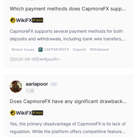
CAPMOREFXนำเสนอตราสารทางการเงินที่หลากหลายสำหรับการ
recommend confirming the exact terms of the inactivity
Which payment methods does CapmoreFX support?
เทรด ได้แก่:
fee with the broker, especially if you are someone who
คู่สกุลเงินฟอเร็กซ์
: การซื้อขายแลกเปลี่ยนเป็นการซื้อและขายสกุล
WikiFX
คำตอบ
prefers to trade occasionally or hold positions for a longer
เงินต่างๆ ซึ่งกันและกัน CAPMOREFX มีคู่สกุลเงินให้เลือกมากมาย
period.
CapmoreFX supports several payment methods for both
รวมถึงคู่หลัก เช่น eur/usd, gbp/usd และ usd/jpy รวมถึงคู่เงินแปลก
deposits and withdrawals, including bank wire transfers,
ใหม่ เช่น eur/try และ usd/brl
credit/debit cards (Visa, Mastercard), Neteller, Skrill, and
ดัชนี
: การซื้อขายดัชนีเกี่ยวข้องกับการซื้อและขายตะกร้าหุ้นที่
Broker Issues
CAPPMOREFX
Deposit
Withdrawal
FasaPay. I appreciate having multiple payment options, as
ประกอบกันเป็นดัชนีตลาดหุ้นเฉพาะ CAPMOREFX เสนอดัชนียอด
2025-08-18
สหรัฐอเมริกา
it provides flexibility and convenience for traders.
นิยม เช่น s&p 500, ftse 100 และ nasdaq 100
However, it's important to note that some payment
หุ้น:
การซื้อขายหุ้นช่วยให้ผู้ค้าสามารถซื้อและขายหุ้นของแต่ละบริษัท
methods may come with additional fees or processing
ได้ CAPMOREFX เสนอหุ้นบริษัทต่างๆ มากมาย เช่น apple, amazon,
aariapoor
times, which is something I’d want to confirm before
google, microsoft และอื่นๆ
1-2ปี
making a deposit or withdrawal. In this CapmoreFX review,
โลหะ
: การซื้อขายโลหะเกี่ยวข้องกับการซื้อและขายทองคำ เงิน
I would recommend contacting customer support to
Does CapmoreFX have any significant drawbacks?
แพลทินัม และโลหะมีค่าอื่นๆ สินทรัพย์เหล่านี้มักถูกพิจารณาว่าเป็นที่
understand the full details of each payment method,
หลบภัยในช่วงเวลาที่เศรษฐกิจไม่แน่นอน
WikiFX
คำตอบ
especially any associated fees or limitations.
สกุลเงินดิจิทัล
: การซื้อขายสกุลเงินดิจิทัลเกี่ยวข้องกับการซื้อและขาย
Yes, the primary disadvantage of CapmoreFX is its lack of
สกุลเงินดิจิทัล เช่น Bitcoin, Ethereum, Litecoin และอื่น ๆ สินทรัพย์
regulation. While the platform offers competitive features
เหล่านี้มีความผันผวนสูงและต้องการแนวทางการซื้อขายเชิงกลยุทธ์