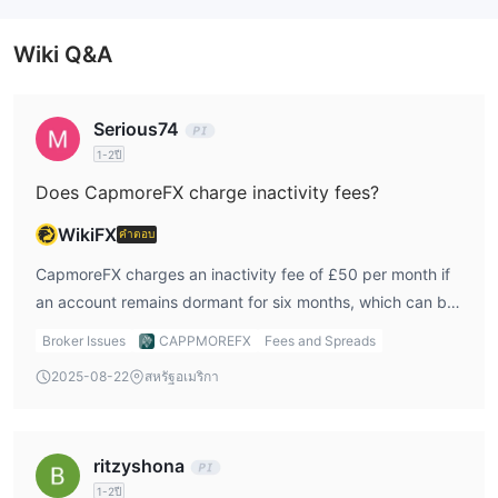
เป็น CAPMOREFX ถูกกฎหมายหรือหลอก
ลวง？
Wiki Q&A
CAPMOREFXจดทะเบียนในเซนต์วินเซนต์และเกรนาดีนส์ ซึ่งเป็น
ประเทศที่ไม่มีกฎระเบียบที่เข้มงวดสำหรับโบรกเกอร์ forex และ cfd นี่
หมายความว่า CAPMOREFX ดำเนินการโดยไม่มีการกำกับดูแลด้าน
Serious74
กฎระเบียบใด ๆ เป็นพิเศษ แม้ว่าจะมีการรวมและได้รับอนุญาตจาก
1-2ปี
หน่วยงานบริการทางการเงิน (fsa) ของเซนต์วินเซนต์และเกรนาดีนส์
Does CapmoreFX charge inactivity fees?
ก็ตาม
เป็นสิ่งสำคัญสำหรับผู้ค้าที่จะตระหนักถึงสถานะการกำกับดูแลของ
WikiFX
คำตอบ
โบรกเกอร์ที่พวกเขาตั้งใจจะซื้อขายด้วย เนื่องจากอาจส่งผลต่อสิ่งต่างๆ
CapmoreFX charges an inactivity fee of £50 per month if
เช่น ระดับการป้องกันของเงินทุน แผนการจ่ายผลตอบแทนแก่ลูกค้า
an account remains dormant for six months, which can be
และความโปร่งใสโดยรวมของการดำเนินงานของโบรกเกอร์ ในขณะ
an issue for traders who do not trade regularly. In my
Broker Issues
CAPPMOREFX
Fees and Spreads
ที่ CAPMOREFX อาจเสนอคุณสมบัติและบริการที่น่าดึงดูดใจ นักเทรด
experience, inactivity fees are often frustrating, as they
ควรพิจารณาอย่างรอบคอบถึงความเสี่ยงที่เกี่ยวข้องในการจัดการกับ
2025-08-22
สหรัฐอเมริกา
force traders to either remain active or risk losing funds.
โบรกเกอร์ที่ไม่ได้รับการควบคุม
While this fee is common among many brokers, it’s
ข้อดีและข้อเสีย
important to be aware of it before opening an account.
ritzyshona
ตราสารตลาด
Personally, I find that inactivity fees discourage long-term,
1-2ปี
casual traders. In this CapmoreFX review, I would