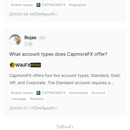
พลังงาน
such as a wide range of tradable assets, high leverage,
: การซื้อขายพลังงานเกี่ยวข้องกับการซื้อและขายน้ำมัน ก๊าซ
Broker Issues
CAPPMOREFX
Regulation
and a user-friendly platform, the absence of regulatory
ธรรมชาติ และผลิตภัณฑ์พลังงานอื่นๆ
2025-08-09
สหรัฐอเมริกา
oversight makes it a riskier option for traders. Regulated
ประเภทบัญชี
brokers are required to follow strict financial rules that
CAPMOREFXให้บริการเฉพาะบัญชีจริง ซึ่งหมายความว่าผู้ค้าจะต้อง
protect client funds, but CapmoreFX operates in a
Rojas
เปิดบัญชีซื้อขายด้วยเงินจริงเพื่อซื้อขายบนแพลตฟอร์ม สิ่งนี้อาจดึงดูด
jurisdiction where regulations are minimal. This raises
น้อยกว่าสำหรับผู้ค้าที่ยังใหม่ต่อการซื้อขายหรือผู้ที่ยังไม่พร้อมที่จะฝาก
1-2ปี
concerns about the transparency and reliability of the
เงิน
broker. Additionally, the platform lacks clear details on the
What account types does CapmoreFX offer?
วิธีเปิดบัญชี？
minimum deposit and spreads, which makes it difficult to
WikiFX
คำตอบ
เพื่อเปิดบัญชีกับ CAPMOREFX ให้ทำตามขั้นตอนเหล่านี้:
evaluate the true cost of trading. This is why, in my view,
1. เยี่ยมชม CAPMOREFX เว็บไซต์และคลิกที่ปุ่ม “เปิดบัญชี”
CapmoreFX should be approached with caution, and
CapmoreFX offers four live account types: Standard, Gold,
2. กรอกแบบฟอร์มลงทะเบียนออนไลน์ด้วยข้อมูลส่วนบุคคลของคุณ
traders should fully understand the risks before
VIP, and Corporate. The Standard account requires a
เช่น ชื่อ-นามสกุล ประเทศที่พำนัก วันเกิด หมายเลขโทรศัพท์ ที่อยู่อีเมล
committing funds.
minimum deposit of $250, while the VIP account demands
Broker Issues
CAPPMOREFX
Instruments
Account
และชื่อผู้ใช้/รหัสผ่าน
a higher deposit of $50,000. Each account type provides
Leverage
Platform
3. เลือกประเภทบัญชีของคุณและอ่านและยอมรับข้อกำหนดและ
different levels of leverage and trading conditions,
2025-07-17
สหรัฐอเมริกา
เงื่อนไข
catering to traders with different needs and financial
4. ส่งเอกสารยืนยันที่จำเป็นเพื่อยืนยันตัวตนและที่อยู่ของคุณ
capacities. Personally, I like brokers that offer various
5. เติมเงินในบัญชีซื้อขายของคุณด้วยเงินฝากขั้นต่ำที่กำหนด
account types because it allows me to select one that
ไม่อีกแล้ว