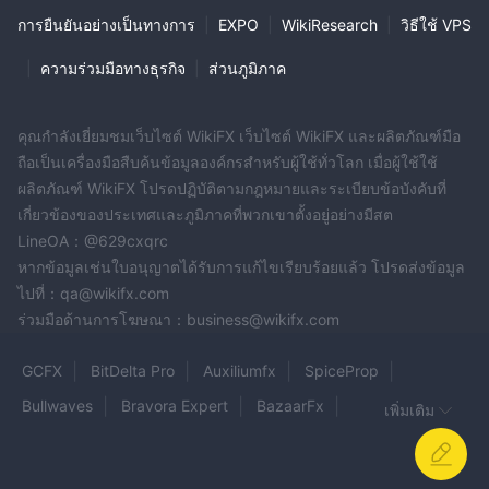
การยืนยันอย่างเป็นทางการ
|
EXPO
|
WikiResearch
|
วิธีใช้ VPS
|
ความร่วมมือทางธุรกิจ
|
ส่วนภูมิภาค
คุณกำลังเยี่ยมชมเว็บไซต์ WikiFX เว็บไซต์ WikiFX และผลิตภัณฑ์มือ
ถือเป็นเครื่องมือสืบค้นข้อมูลองค์กรสำหรับผู้ใช้ทั่วโลก เมื่อผู้ใช้ใช้
ผลิตภัณฑ์ WikiFX โปรดปฏิบัติตามกฎหมายและระเบียบข้อบังคับที่
เกี่ยวข้องของประเทศและภูมิภาคที่พวกเขาตั้งอยู่อย่างมีสต
LineOA：@629cxqrc
หากข้อมูลเช่นใบอนุญาตได้รับการแก้ไขเรียบร้อยแล้ว โปรดส่งข้อมูล
ไปที่：qa@wikifx.com
ร่วมมือด้านการโฆษณา：business@wikifx.com
GCFX
BitDelta Pro
Auxiliumfx
SpiceProp
Bullwaves
Bravora Expert
BazaarFx
เพิ่มเติม
Trade Marshals
TKEX
QNB Invest
PRISM CAPITAL
Alliedwin Exchange
JUMBO LUCK