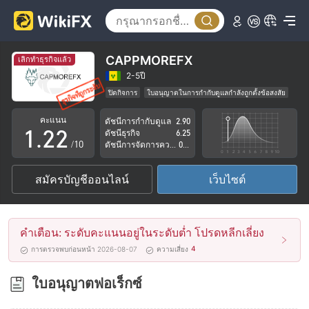
CAPPMOREFX
เลิกทำธุรกิจแล้ว
0
0
2-5ปี
ปิดกิจการ
ใบอนุญาตในการกำกับดูแลกำลังถูกตั้งข้อสงสัย
0
1
1
กลุ่มธุรกิจที่ต้องสงสัย
คะแนน
ดัชนีการกำกับดูแล
2.90
ระวังความเสี่ยงอันตรายที่อาจจะซ่อนอยู่
1
.
2
2
ดัชนีธุรกิจ
6.25
/10
ดัชนีการจัดการความเสี่ยง
0.00
2
3
3
สมัครบัญชีออนไลน์
เว็บไซต์
3
4
4
4
5
5
คำเตือน: ระดับคะแนนอยู่ในระดับต่ำ โปรดหลีกเลี่ยง
5
6
6
4
การตรวจพบก่อนหน้า 2026-08-07
ความเสี่ยง
6
7
7
ใบอนุญาตฟอเร็กซ์
7
8
8