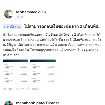
ทันท่วงทีและได้รับความช่วยเหลือทันที
ลา 15-30 วัน ให้เราหวังว่าจะเป็นบวก แม้แต่ในสองบัญชีของฉันก็มีเงิ
นประมาณ 9,500 usdt ฉันก็เจ็บปวดมากเหมือนกัน
ทรัพยากรการศึกษา
Mohammed2116
3-5ปี
CAPMOREFXนำเสนอแหล่งข้อมูลด้านการศึกษาและเครื่องมือการซื้อ
ขายที่ครอบคลุมเพื่อช่วยให้ผู้ค้าตัดสินใจซื้อขายได้อย่างชาญฉลาด
ไม่สามารถถอนเงินของฉันจาก 2 เดือนที่ผ่า
การเปิดเผย
คุณสมบัติหลักบางอย่างที่มีอยู่บน CAPMOREFX เว็บไซต์ของคือ:
นมาได้
ฉันไม่สามารถถอนเงินออกจากบัญชีของฉันในช่วง 2 เดือนที่ผ่านมาได้
การวิเคราะห์ตลาดรายวัน: CAPMOREFX ให้การวิเคราะห์ตลาดราย
พวกเขาบอกว่าการอัปเดตซอฟต์แวร์เกิดขึ้นจาก 3 เดือนที่ผ่านมา แต่ยัง
วันรวมถึงการวิเคราะห์ทางเทคนิค การวิเคราะห์ปัจจัยพื้นฐาน และข่าว
คงมีปัญหาเดิมในการระงับการถอนเงิน และจะส่งผลกระทบต่อสภาพคว
ตลาด ซึ่งสามารถช่วยเทรดเดอร์ติดตามแนวโน้มของตลาดและทำการ
ามคลั่งไคล้ของฉัน โปรดอนุญาตการถอนเงินของเรา โปรดดูเอกสารแ
ตัดสินใจซื้อขายได้อย่างชาญฉลาดยิ่งขึ้น
นบด้านล่าง
สัญญาณการซื้อขาย: CAPMOREFX เสนอสัญญาณการซื้อขายที่สร้าง
โดยผู้เชี่ยวชาญในตลาด ซึ่งสามารถช่วยผู้ค้าระบุโอกาสในการซื้อขาย
ที่เป็นไปได้
ผู้สร้างแผนภูมิอัตโนมัติ: CAPMOREFX เสนอเครื่องมือ autochartist
ซึ่งเป็นเครื่องมือสแกนตลาดที่มีประสิทธิภาพซึ่งระบุสัญญาณและรูป
แบบการซื้อขายที่เป็นไปได้แบบเรียลไทม์
2023-09-12
อินเดีย
ปฏิทินเศรษฐกิจ: CAPMOREFX จัดทำปฏิทินเศรษฐกิจที่แสดงตัวบ่งชี้
ทางเศรษฐกิจที่สำคัญและเหตุการณ์ที่อาจส่งผลต่อการซื้อขาย
mehaboob patel Biradar