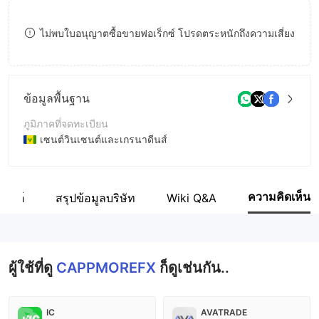
8
9
9
ไม่พบใบอนุญาตซื้อขายฟอเร็กซ์ โปรดตระหนักถึงความเสี่ยง
9
ข้อมูลพื้นฐาน
ภูมิภาคที่จดทะเบียน
เซนต์วินเซนต์และเกรนาดีนส์
ระยะเวลาดำเนินการ
2-5ปี
ความคิดเห็น
บไซต์
สรุปข้อมูลบริษัท
Wiki Q&A
ชื่อบริษัท
Cappmore Wealth Managers LLC
ผู้ใช้ที่ดู
CAPPMOREFX
ก็ดูเช่นกัน..
IC
AVATRADE