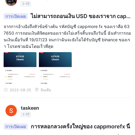
เครื่องมือการซื้อขาย: CAPMOREFX นำเสนอเครื่องมือการซื้อขายที่
3-5ปี
หลากหลาย รวมถึงเครื่องมือสร้างกราฟขั้นสูง ตัวบ่งชี้ทางเทคนิคที่
ไม่สามารถถอนเงิน USD ของเราจาก capp
การเปิดเผย
หลากหลาย การเทรดด้วยคลิกเดียว และอื่นๆ อีกมากมาย
more fx ได้
ทรัพยากรการศึกษา: CAPMOREFX มีแหล่งข้อมูลด้านการศึกษา
จากการอ้างอิงถึงหัวข้อข้างต้น รหัสบัญชี cappmore fx ของเราคือ 63
มากมาย รวมถึงวิดีโอเพื่อการศึกษา ebooks และการสัมมนาผ่านเว็บ
7650 การถอนเงินดิจิตอลของเรายังไม่เสร็จสิ้นจนถึงวันนี้ ฉันทำการถอ
เพื่อช่วยให้เทรดเดอร์พัฒนาทักษะและความรู้ในการเทรด
นเงินเมื่อวันที่ 19/07/23 จนกว่าฉันจะยังไม่ได้รับบัญชี binance ของเร
า โปรดช่วยฉันโดยเร็วที่สุด
บทสรุป
CAPMOREFXเป็นโบรกเกอร์ forex และ cfd ออนไลน์ที่ให้บริการและ
เครื่องมือการซื้อขายที่หลากหลายแก่ผู้ค้าทุกระดับ โบรกเกอร์ให้ลูกค้า
เข้าถึงตลาดการเงินทั่วโลก สเปรดที่แข่งขันได้ และตัวเลือกของ
แพลตฟอร์มการซื้อขาย รวมถึงแพลตฟอร์ม metatrader 5 ที่เป็นที่นิยม
2023-08-25
อินเดีย
CAPMOREFX ยังให้การสนับสนุนลูกค้าผ่านช่องทางการสื่อสารต่างๆ
เช่น โทรศัพท์ อีเมล แชทสด และแบบฟอร์มการติดต่อ
นอกจากนี้ โบรกเกอร์ยังมีทรัพยากรเพื่อการศึกษาและเครื่องมือการซื้อ
taskeen
ขายที่หลากหลาย รวมถึงการวิเคราะห์ตลาดรายวัน สัญญาณการซื้อ
3-5ปี
ขาย Autochartist ปฏิทินเศรษฐกิจ และเครื่องมือสร้างแผนภูมิขั้นสูง
การหลอกลวงครั้งใหญ่ของ cappmorefx นี้
การเปิดเผย
ทรัพยากรเหล่านี้ได้รับการออกแบบมาเพื่อช่วยให้เทรดเดอร์พัฒนา