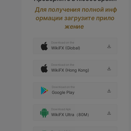
Для получения полной инф
ормации загрузите прило
жение
Download on the
WikiFX (Global)
Download on the
WikiFX (Hong Kong)
Download on the
Google Play
Download Apk
WikiFX Ultra（80M）