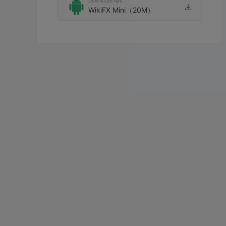
Download Apk
WikiFX Mini（20M）