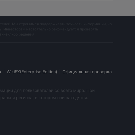
да средств. Однако время обработки переводов и
вателей. Мы стремимся поддерживать точность информации, но
ть. Инвесторам настоятельно рекомендуется проверять
 и предлагает трейдерам беспрецедентную
акие-либо решения.
 свой торговый счет. Каждый трейдер,
дать заявку на получение клубного бонуса.
|
|
к
WikiFX(Enterprise Edition)
Официальная проверка
мации для пользователей со всего мира. При
аны и региона, в котором они находятся.