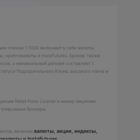
ным плечом 1:1000 включают в себя валюты,
ы, криптовалюты и InstaFutures. Брокер также
псов, а минимальный депозит составляет 1
статуса Подозрительного Клона, высокого плеча и
ензии Retail Forex License и номер лицензии
регулируемые брокеры.
валюты, акции, индексы,
ментов, включая
овалюты и InstaFutures
.