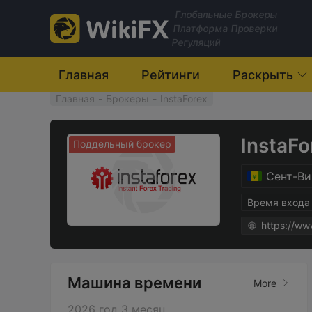
Глобальные Брокеры
Платформа Проверки
Регуляций
Главная
Рейтинги
Раскрыть
Главная
-
Брокеры
-
InstaForex
InstaFo
Поддельный брокер
Сент-Ви
Время входа 
https://ww
Машина времени
More
2026 год 3 месяц