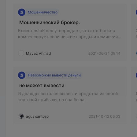
Мошенничество
 Мошеннический брокер. 
КлиентInstaForex утверждает, что этот брокер
компенсирует свои низкие спреды и комиссии
за счет более высоких комиссий за снятие
средств.
Mayaz Ahmad
2021-06-24 09:14
Невозможно вывести деньги
 не может вывести 
Я дважды пытался вывести средства из своей
торговой прибыли, но она была
отклоненаInstaForex . Я пытался связаться с CS
по электронной почте, но они не предложили
agus santoso
2021-10-12 06:03
решения.