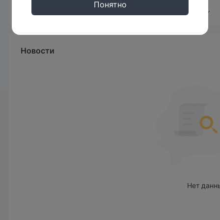
Понятно
Тип счета и комиссии
Insta.Standard, In
InstaForex имеет четыре типа счетов:
Трейдеры, которые предпочитают низкие спреды и низкое п
Новости
демо-счет
Cent.Eurica. Кроме того,
в основном использу
платформой и только в образовательных целях.
Плечо
1:1000
Максимальное плечо составляет
, что означает, 
Торговая платформа
InstaForex сотрудничает с авторитетной торговой платфо
настольных компьютерах и мобильных устройствах для 
MT4 MT5. Опытные трейдеры более подходят для использ
различные торговые стратегии, но и реализуют системы E
Нет данн
Депозит и Вывод средств
Минимальный депозит составляет 1 USD
. InstaFor