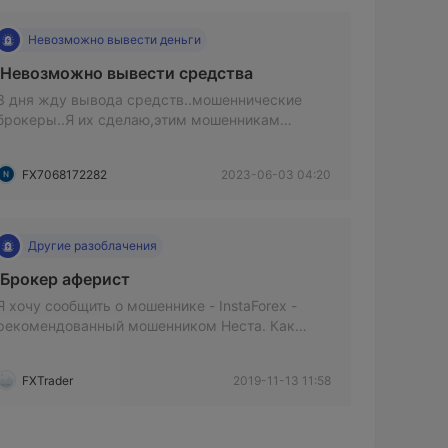
Невозможно вывести деньги
 Невозможно вывести средства 
3 дня жду вывода средств..мошеннические
брокеры..Я их сделаю,этим мошенникам
пожизненно накажут..не пользуйтесь этим
брокером..они жрут деньги людей.
FX7068172282
2023-06-03 04:20
Другие разоблачения
 Брокер аферист 
Я хочу сообщить о мошеннике - InstaForex -
рекомендованный мошенником Неста. Как
видите, Неста продолжает завлекать членов ФФ
InstaForex мошенническим предложением что
FXTrader
2019-11-13 11:58
называется «Стартовые бонусы» или «Бонус без
депозита».