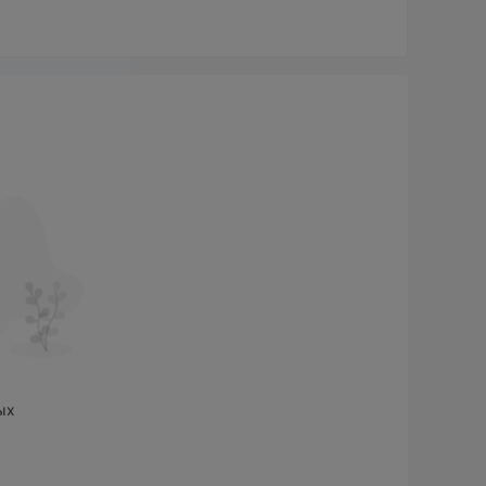
sta.Eurica, Cent.Standard и Cent.Eurica
.
лечо, могут выбрать счета Insta.Eurica и
ется для знакомства трейдеров с торговой
что прибыль и убытки увеличиваются в 1000 раз.
MT4 и MT5
рмой
, доступной на Windows,
торговли. Начинающие трейдеры предпочитают
ования MT5. MT4 и MT5 не только предоставляют
A.
ых
Банковские карты, Bitcoin,
ex принимает