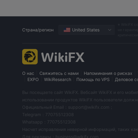
※ WikiFX с
Страна/регион
United States
не гаранти
критическ
|
|
|
О нас
Свяжитесь с нами
Напоминания о рисках
|
|
|
|
EXPO
WikiResearch
Помощь по VPS
Деловое с
Вы посещаете сайт WikiFX. Вебсайт WikiFX и его мо
использовании продуктов WikiFX пользователи должн
Официальный Email：support@wikifx.com；
Telegram：77075512308
Whatsapp：77075512308
Насчет исправления неверной информаций, таких как
Для рекламы：business@wikifx.com