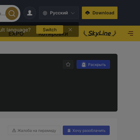
Pусский
Download
ult language?
Switch
EXPO
Котировки
Раскрыть
Жалоба на пирамиду
Хочу разоблачить