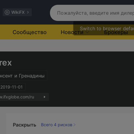
WikiFX
Switch to browser defa
Сообщество
Новости
Брокеры
rex
нсент и Гренадины
2019-11-01
w.ifxglobe.com/ru
Раскрыть
Всего 4 рисков