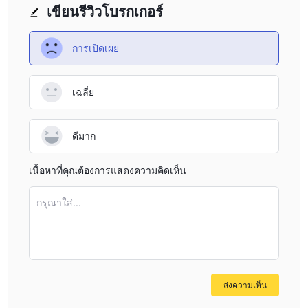
assess whether a broker will meet my trading needs.
เขียนรีวิวโบรกเกอร์
some gaps in modern offerings.
Another drawback I have noticed is the absence of demo
accounts. As someone who values testing out a platform’s
การเปิดเผย
functionality and order execution before committing
funds, the inability to open a demo account could prevent
เฉลี่ย
me from properly evaluating their offerings and assessing
if my trading strategies will work effectively. Additionally,
specifics regarding fees are not prominently disclosed,
ดีมาก
aside from references to face-to-face transactions and a
link to their website's fee schedule. Without direct clarity
เนื้อหาที่คุณต้องการแสดงความคิดเห็น
on commissions, spreads, and other costs for online
trading, it's challenging for me to anticipate the full
กรุณาใส่...
expense of using their services. While the firm has positive
user reviews and a long history, reliance on reputation
alone isn’t sufficient for me. The mention of "medium
potential risk" must be considered, as it suggests the firm
may not offer the comprehensive protections or
ส่งความเห็น
transparency that some international brokers provide. In