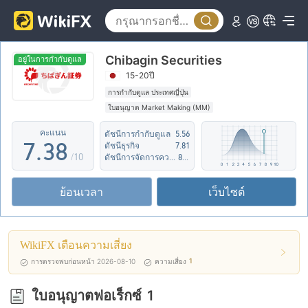
2
3
3
4
Chibagin Securities
4
0
5
อยู่ในการกำกับดูแล
15-20ปี
5
1
6
การกำกับดูแล ประเทศญี่ปุ่น
ใบอนุญาต Market Making (MM)
6
2
7
ระวังความเสี่ยงระดับกลางที่อาจจะซ่อนอยู่
คะแนน
ดัชนีการกำกับดูแล
5.56
7
.
3
8
ดัชนีธุรกิจ
7.81
/10
ดัชนีการจัดการความเสี่ยง
8.26
8
4
9
ย้อนเวลา
เว็บไซต์
9
5
6
WikiFX เตือนความเสี่ยง
7
1
การตรวจพบก่อนหน้า 2026-08-10
ความเสี่ยง
8
ใบอนุญาตฟอเร็กซ์
1