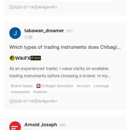
significantly affect trading profitability, especially for
transaction. As an experienced trader, this lack of
2025-07-14
สหรัฐอเมริกา
active traders like myself. The available user reviews
transparency raises important points to consider. Chibagin
suggest that commission and transaction costs fall within
Securities is regulated in Japan by the Financial Services
a reasonable range, but without up-to-date, precise
Agency (FSA) and has a long operational history, which
tabawan_dreamer
figures from the broker itself, I view it as my responsibility
inspires some degree of trust. However, I found their
to directly consult their official fee schedules or verify with
1-2ปี
website and publicly available materials do not address
customer service before proceeding. Given that Chibagin
essential account logistics such as minimum deposit or
Which types of trading instruments does Chibagin Securities offer, such as stocks, indices, forex, cryptocurrencies, or commodities?
Securities is regulated by Japan’s Financial Services
withdrawal requirements, nor do they provide clarity on
WikiFX
คำตอบ
Agency, I expect a certain standard of fee transparency
their trading platforms. For me, the absence of explicit
and consumer protection. Still, I believe any trader should
details about withdrawal thresholds means that anyone
As an experienced trader, I value clarity on available
make direct inquiries to avoid unexpected charges or
considering an account should exercise caution. It’s
trading instruments before choosing a broker. In my
opaque cost structures. This conservative approach helps
prudent to directly contact Chibagin Securities’ customer
review of Chibagin Securities, I found that their product
Broker Issues
Chibagin Securities
Account
Leverage
protect my capital and ensures that I only engage with
support—for which they provide a contact form and
lineup is quite broad, although with a noticeable focus on
Instruments
Platform
brokers who meet my standards for clarity and fairness
telephone number—before opening an account or
traditional investment options common to Japanese
2025-07-05
สหรัฐอเมริกา
regarding all fees.
depositing funds. I have always preferred to verify such
brokers with a long history. From what I gathered,
critical details firsthand, especially since withdrawal
Chibagin Securities offers access to domestic and foreign
policies can impact access to my capital and influence my
stocks, which allows both local and international equity
Arnold Joseph
overall trading experience. Ultimately, while regulated, the
trading. Additionally, there are investment trusts, fund