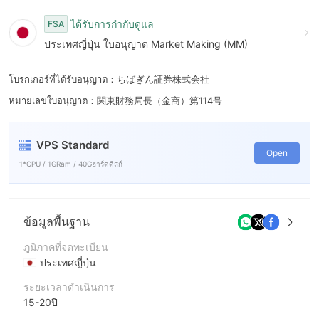
9
ได้รับการกำกับดูแล
FSA
ประเทศญี่ปุ่น ใบอนุญาต Market Making (MM)
โบรกเกอร์ที่ได้รับอนุญาต：ちばぎん証券株式会社
หมายเลขใบอนุญาต：関東財務局長（金商）第114号
VPS Standard
Open
1*CPU / 1GRam / 40Gฮาร์ดดิสก์
ข้อมูลพื้นฐาน
ภูมิภาคที่จดทะเบียน
ประเทศญี่ปุ่น
ระยะเวลาดำเนินการ
15-20ปี