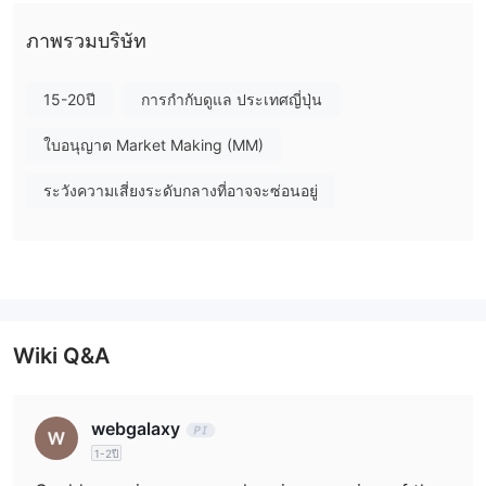
อนุญาตซื้อขาย Forex สำหรับลูกค้าส่วนบุคคล
ภาพรวมบริษัท
สามารถซื้อขายอะไรบน Chibagin Securities ได้บ้าง?
หุ้นภายใน
บน Chibagin Securities, คุณสามารถซื้อขายกับ
15-20ปี
การกำกับดูแล ประเทศญี่ปุ่น
ประเทศ, หุ้นต่างประเทศ, กองทุนการลงทุน, กองทุน Wrap,
REIT, ETF, ETN, พันธบัตร, Ruitou (การลงทุนสะสมทุน),
ใบอนุญาต Market Making (MM)
กองทุนรวม Tsumitate, และ NISA ของ Chibagin
ระวังความเสี่ยงระดับกลางที่อาจจะซ่อนอยู่
Securities
ค่ะ
ค่าธรรมเนียม
Chibagin Securities ให้รายการค่าธรรมเนียมสำหรับธุรกรรมโดยตัว
ต่อตัว คุณสามารถดูได้ที่เว็บไซต์ของพวกเขา
https://www.chibagin-sec.co.jp/service/commission/
Wiki Q&A
webgalaxy
1-2ปี