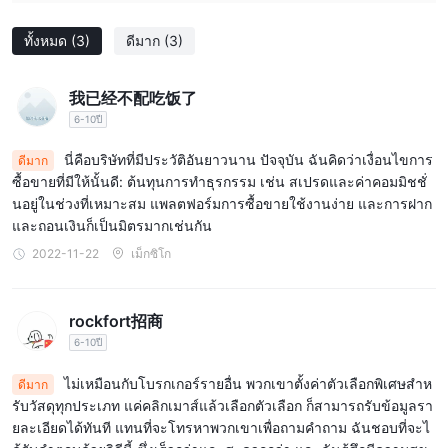
summary, while Chibagin Securities' regulation is
ทั้งหมด
reassuring, the lack of platform transparency, account
(3)
ดีมาก
(3)
details, and the absence of demo accounts are downsides
that prompt me to exercise caution.
我已经不配吃饭了
6-10ปี
นี่คือบริษัทที่มีประวัติอันยาวนาน ปัจจุบัน ฉันคิดว่าเงื่อนไขการ
ดีมาก
ซื้อขายที่มีให้นั้นดี: ต้นทุนการทำธุรกรรม เช่น สเปรดและค่าคอมมิชชั่
นอยู่ในช่วงที่เหมาะสม แพลตฟอร์มการซื้อขายใช้งานง่าย และการฝาก
และถอนเงินก็เป็นมิตรมากเช่นกัน
2022-11-22
เม็กซิโก
rockfort招商
6-10ปี
ไม่เหมือนกับโบรกเกอร์รายอื่น พวกเขาตั้งค่าตัวเลือกพิเศษสำห
ดีมาก
รับวัสดุทุกประเภท แค่คลิกเมาส์แล้วเลือกตัวเลือก ก็สามารถรับข้อมูลรา
ยละเอียดได้ทันที แทนที่จะโทรหาพวกเขาเพื่อถามคำถาม ฉันชอบที่จะไ