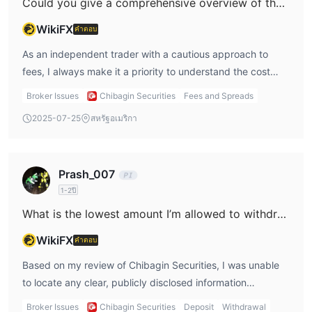
Could you give a comprehensive overview of the fees charged by Chibagin Securities, covering both commissions and spreads?
WikiFX
คำตอบ
As an independent trader with a cautious approach to
fees, I always make it a priority to understand the cost
structures before committing to any broker. With Chibagin
Broker Issues
Chibagin Securities
Fees and Spreads
Securities, I found that their official website provides a
2025-07-25
สหรัฐอเมริกา
detailed list of fees, particularly focusing on commissions
for face-to-face transactions. For me, this transparency on
commission rates is a critical factor when evaluating
Prash_007
trustworthiness and ongoing trading costs. However, it's
1-2ปี
important to note that there is limited information available
about their spreads and overall trading platform details.
What is the lowest amount I’m allowed to withdraw from my Chibagin Securities account in a single transaction?
Unlike many global brokers that advertise specific spread
WikiFX
คำตอบ
ranges or offer demo accounts to test cost conditions,
Chibagin Securities does not make this information readily
Based on my review of Chibagin Securities, I was unable
accessible. In my experience, a lack of public details
to locate any clear, publicly disclosed information
regarding spreads requires extra caution, as spreads can
regarding the minimum withdrawal amount for a single
Broker Issues
Chibagin Securities
Deposit
Withdrawal