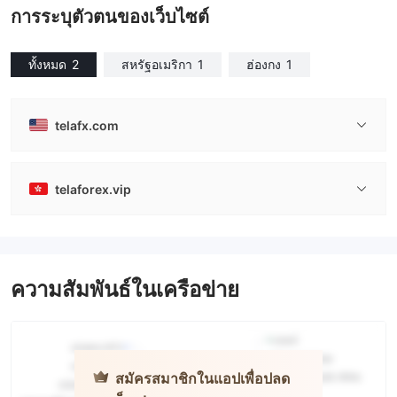
การระบุตัวตนของเว็บไซต์
ทั้งหมด
2
สหรัฐอเมริกา
1
ฮ่องกง
1
telafx.com
telaforex.vip
ความสัมพันธ์ในเครือข่าย
สมัครสมาชิกในแอปเพื่อปลด