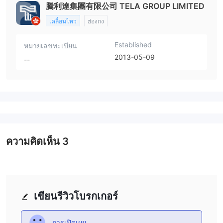
騰利達集團有限公司 TELA GROUP LIMITED
เคลื่อนไหว
ฮ่องกง
Established
หมายเลขทะเบียน
2013-05-09
--
ความคิดเห็น
3
เขียนรีวิวโบรกเกอร์
การเปิดเผย