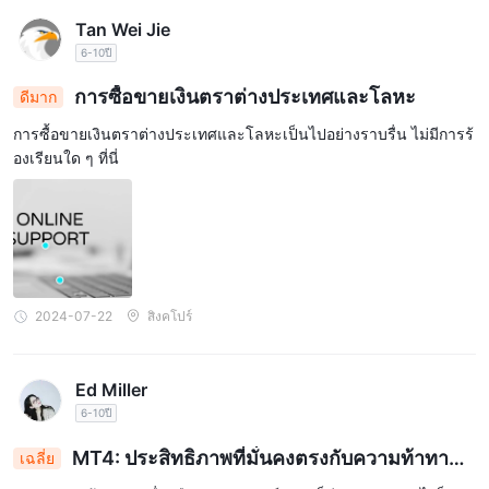
Tan Wei Jie
6-10ปี
การซื้อขายเงินตราต่างประเทศและโลหะ
ดีมาก
การซื้อขายเงินตราต่างประเทศและโลหะเป็นไปอย่างราบรื่น ไม่มีการร้
องเรียนใด ๆ ที่นี่
2024-07-22
สิงคโปร์
Ed Miller
6-10ปี
MT4: ประสิทธิภาพที่มั่นคงตรงกับความท้าทายข
เฉลี่ย
องการกระจายของราคา