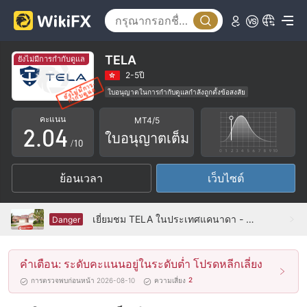
0
1
TELA
ยังไม่มีการกำกับดูแล
0
2
2-5ปี
ใบอนุญาตในการกำกับดูแลกำลังถูกตั้งข้อสงสัย
1
3
ใบอนุญาต MT4 แบบเต็ม
โบร์กเกอร์ในภูมิภาค
คะแนน
MT4/5
ระวังความเสี่ยงอันตรายที่อาจจะซ่อนอยู่
2
.
0
4
ใบอนุญาตเต็ม
/10
3
1
5
ย้อนเวลา
เว็บไซต์
4
2
6
5
3
7
เยี่ยมชม TELA ในประเทศแคนาดา - ไม่พบสำนักงาน
Danger
6
4
8
คำเตือน: ระดับคะแนนอยู่ในระดับต่ำ โปรดหลีกเลี่ยง
7
5
9
2
การตรวจพบก่อนหน้า 2026-08-10
ความเสี่ยง
8
6