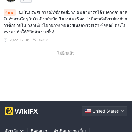
6-10ปี
เรายังไม่ได้รับรายงานใดๆ เกี่ยวกับการฉ้อโกงในขณะนี้ อย่างไรก็ตาม
นี่เป็นประสบการณ์ที่ซื่อสัตย์มาก ฉันสามารถได้รับคำตอบสำห
ดีมาก
นี่ไม่ได้หมายความว่าโบรกเกอร์นี้ปลอดภัย และคุณควรระวังตัวเพื่อ
รับคำถามใดๆ ในใจเกี่ยวกับบัญชีของฉันหรืออะไรก็ตามที่เกี่ยวข้องกับก
ป้องกันการถูกหลอกลวง
ารซื้อขายในเวลาเพียงไม่กี่นาที! ทีมช่วยเหลือที่รวดเร็ว ซื่อสัตย์ ตรงไป
ข้อดีและข้อเสียของ Axe Market
ตรงมา ทำให้ชีวิตฉันง่ายขึ้น!
ข้อดี:
2022-12-16
ฮ่องกง
มีเครื่องมือมากมาย
ข้อเสีย:
ไม่อีกแล้ว
ไม่มีกฎระเบียบที่มีประสิทธิภาพ
มีข้อมูลน้อย
วิธีการฝากและถอนเงินไม่กี่
ไม่ใช่ MT4/MT5
จำนวนเงินฝากเริ่มต้นสูง
คำถามที่พบบ่อยเกี่ยวกับ Axe Market
โบรกเกอร์นี้ได้รับการควบคุมอย่างดีหรือไม่?
ไม่ ขณะนี้ยังไม่มีการควบคุมอย่างมีประสิทธิภาพ และคุณควรตระหนัก
United States
ถึงความเสี่ยงที่อาจเกิดขึ้น
ฉันต้องเปิดบัญชีกับโบรกเกอร์นี้ด้วยจำนวนเงินเท่าใด？
ในประเภทบัญชีต่างๆ บัญชีบรอนซ์มีเงินฝากเริ่มต้นต่ำที่สุดที่
เกี่ยวกับเรา
|
ติดต่อเรา
|
คำเตือนความเสี่ยง
|