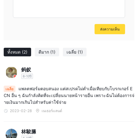
ในแง่ของการฝากและถอนเงิน เช่นเดียวกับโบรกเกอร์ที่ดีหลายๆ แห่ง
Axe Market ให้แบบฟอร์มโดยละเอียดพร้อมข้อมูลสำคัญเกี่ยวกับสกุล
เงิน วิธีการชำระเงิน จำนวนเงินขั้นต่ำ วันที่มาถึง ค่าธรรมเนียม ฯลฯ
วิธีการชำระเงินที่เป็นไปได้คือ Visa, Mastercard, Maestro และ banl
ส่งความเห็น
Transfer
แหล่งการศึกษา
ไม่มีส่วนการศึกษาใน Axe Market เว็บไซต์. โบรกเกอร์จำนวนมาก
ทั้งหมด
(2)
ดีมาก
(1)
เฉลี่ย
(1)
สามารถจัดหาทรัพยากรเพื่อการศึกษาที่หลากหลาย เช่น หลักสูตรวิดีโอ
การสัมมนา หนังสืออิเล็กทรอนิกส์ บทความที่เกี่ยวข้อง อภิธานศัพท์ที่ให้
蚂蚁
ความรู้พื้นฐานเกี่ยวกับการซื้อขาย นี่ไม่ใช่กรณีของ Axe Market .
6-10ปี
การสนับสนุนลูกค้าของ Axe Market
แพลตฟอร์มตอบสนอง แต่สเปรดไม่ต่ำเมื่อเทียบกับโบรกเกอร์ E
เฉลี่ย
ด้านล่างนี้เป็นรายละเอียดเกี่ยวกับการบริการลูกค้า
CN อื่น ๆ ฉันกำลังคิดที่จะเปลี่ยนนายหน้ารายอื่น เพราะฉันไม่ต้องการจ่
Language(s): อังกฤษ, ฝรั่งเศส
ายเงินมากเกินไปสำหรับค่าใช้จ่าย
เวลาให้บริการ: 24/7
2023-02-28
เนเธอร์แลนด์
หมายเลขโทรศัพท์: +442045773996
ที่อยู่: 2 FREDERICK STREET KINGS CROSS , LONDON, UNITED
KINGDOM, WC1X 0ND
林駿縢
ความเสี่ยงของผู้ใช้ใน WikiFX