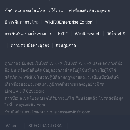
$100,000
ข้อกำหนดและเงื่อนไขการใช้งาน
|
คำชี้แจงสิทธิส่วนบุคคล
|
มีการค้นหาการโทร
|
WikiFX(Enterprise Edition)
|
การยืนยันอย่างเป็นทางการ
|
EXPO
|
WikiResearch
|
วิธีใช้ VPS
|
ความร่วมมือทางธุรกิจ
|
ส่วนภูมิภาค
คุณกำลังเยี่ยมชมเว็บไซต์ WikiFX เว็บไซต์ WikiFX และผลิตภัณฑ์มือ
ถือเป็นเครื่องมือสืบค้นข้อมูลองค์กรสำหรับผู้ใช้ทั่วโลก เมื่อผู้ใช้ใช้
ผลิตภัณฑ์ WikiFX โปรดปฏิบัติตามกฎหมายและระเบียบข้อบังคับที่
เกี่ยวข้องของประเทศและภูมิภาคที่พวกเขาตั้งอยู่อย่างมีสต
LineOA：@629cxqrc
หากข้อมูลเช่นใบอนุญาตได้รับการแก้ไขเรียบร้อยแล้ว โปรดส่งข้อมูล
ไปที่：qa@wikifx.com
ร่วมมือด้านการโฆษณา：business@wikifx.com
Winvest
SPECTRA GLOBAL