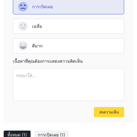
การเปิดเผย
เฉลี่ย
ดีมาก
เนื้อหาที่คุณต้องการแสดงความคิดเห็น
กรุณาใส่...
ส่งความเห็น
ทั้งหมด
(1)
การเปิดเผย
(1)