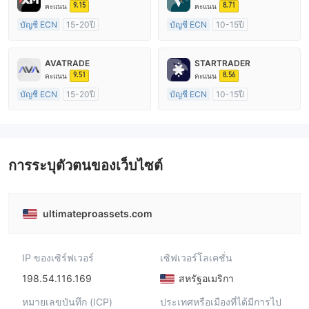
9.15
8.71
คะแนน
คะแนน
บัญชี ECN
15-20ปี
บัญชี ECN
10-15ปี
การกำกับดูแล ออสเตรเลีย
การกำกับดูแล ออสเตรเลีย
ใบอนุญาต Market Making (MM)
ใบอนุญาต Market Making (MM)
AVATRADE
STARTRADER
ใบอนุญาต MT4 แบบเต็ม
ใบอนุญาต MT4 แบบเต็ม
9.51
8.56
คะแนน
คะแนน
บัญชี ECN
15-20ปี
บัญชี ECN
10-15ปี
การกำกับดูแล ออสเตรเลีย
การกำกับดูแล ออสเตรเลีย
ใบอนุญาต Market Making (MM)
ใบอนุญาต Market Making (MM)
ใบอนุญาต MT4 แบบเต็ม
ใบอนุญาต MT4 แบบเต็ม
การระบุตัวตนของเว็บไซต์
ultimateproassets.com
IP ของเซิร์ฟเวอร์
เซิฟเวอร์โลเคชั่น
198.54.116.169
สหรัฐอเมริกา
หมายเลขบันทึก (ICP)
ประเทศหรือเมืองที่ได้มีการไป