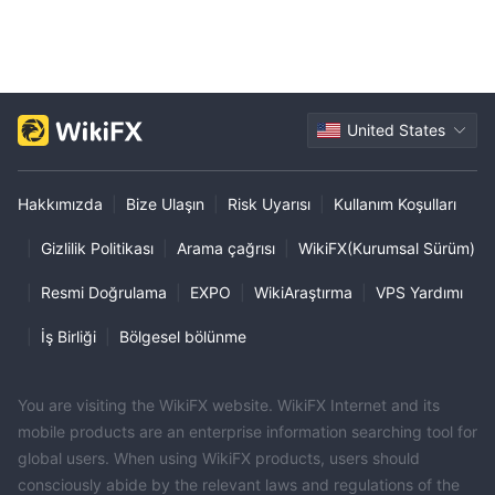
United States
Hakkımızda
|
Bize Ulaşın
|
Risk Uyarısı
|
Kullanım Koşulları
|
Gizlilik Politikası
|
Arama çağrısı
|
WikiFX(Kurumsal Sürüm)
|
Resmi Doğrulama
|
EXPO
|
WikiAraştırma
|
VPS Yardımı
|
İş Birliği
|
Bölgesel bölünme
You are visiting the WikiFX website. WikiFX Internet and its
mobile products are an enterprise information searching tool for
global users. When using WikiFX products, users should
consciously abide by the relevant laws and regulations of the