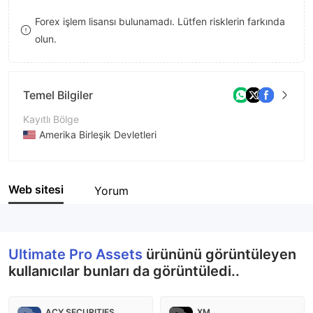
8
8
Forex işlem lisansı bulunamadı. Lütfen risklerin farkında
olun.
9
9
Temel Bilgiler
Kayıtlı Bölge
Amerika Birleşik Devletleri
İşletme Dönemi
2-5 yıl
Web sitesi
Yorum
Şirket Adı
Ultimate Pro Assets Ltd
Ultimate Pro Assets
ürününü görüntüleyen
kullanıcılar bunları da görüntüledi..
ACY SECURITIES
XM