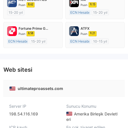
8.62
9.15
Puan
Puan
15-20 yıl
ECN Hesabı
15-20 yıl
Düzenleyici Ülke/Bölge: Avustralya
Düzenleyici Ülke/Bölge: Avustralya
Pazar Yapıcılık (MM)
Pazar Yapıcılık (MM)
Fortune Prime Global
ATFX
MT4 Tam Lisans
MT4 Tam Lisans
8.58
9.21
Puan
Puan
ECN Hesabı
15-20 yıl
ECN Hesabı
10-15 yıl
Düzenleyici Ülke/Bölge: Avustralya
Düzenleyici Ülke/Bölge: Avustralya
Pazar Yapıcılık (MM)
Pazar Yapıcılık (MM)
MT4 Tam Lisans
MT4 Tam Lisans
Web sitesi
ultimateproassets.com
Server IP
Sunucu Konumu
198.54.116.169
Amerika Birleşik Devletl
eri
ICP kaydı
En çok ziyaret edilen