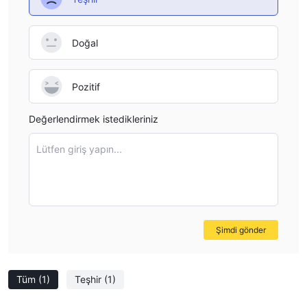
Doğal
Pozitif
Değerlendirmek istedikleriniz
Lütfen giriş yapın...
Şimdi gönder
Tüm
(1)
Teşhir
(1)