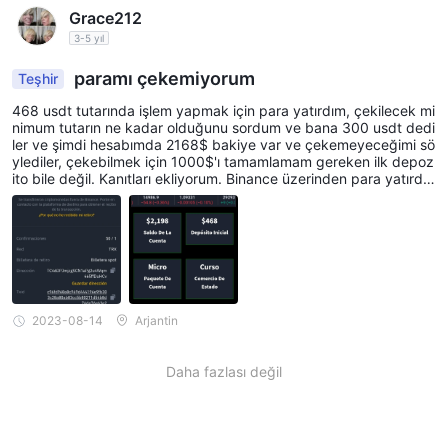
Grace212
3-5 yıl
paramı çekemiyorum
Teşhir
468 usdt tutarında işlem yapmak için para yatırdım, çekilecek mi
nimum tutarın ne kadar olduğunu sordum ve bana 300 usdt dedi
ler ve şimdi hesabımda 2168$ bakiye var ve çekemeyeceğimi sö
ylediler, çekebilmek için 1000$'ı tamamlamam gereken ilk depoz
ito bile değil. Kanıtları ekliyorum. Binance üzerinden para yatırdı
m.
2023-08-14
Arjantin
Daha fazlası değil