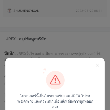
SHUSHENGYIGAN
2022-03-22 06:41
JRFX · สรุปข้อมูลบริษัท
บันทึก:
JRFXเว็บไซต์อย่างเป็นทางการของ (www.jryfx.com) ใช้
งานไม่ได้ในขณะนี้ ดังนั้นเราจึงสามารถรวบรวมข้อมูลที่เกี่ยวข้อง
จากอินเทอร์เน็ตเพื่อนำเสนอภาพคร่าวๆของโบรกเกอร์นี้เท่านั้น
คำเตือนความเสี่ยง
การซื้อขายออนไลน์เป็นสิ่งที่อันตราย และคุณอาจสูญเสียเงินลงทุน
ทั้งหมดของคุณ ไม่ใช่นักลงทุนและนักเทรดทุกคนที่เหมาะกับมัน
โปรดเข้าใจว่าข้อมูลในเว็บไซต์นี้ออกแบบมาเพื่อใช้เป็นคำแนะนำ
โบรกเกอร์นี้เป็นโบรกเกอร์ปลอม JRFX โปรด
ระมัดระวังและตระหนักเพื่อหลีกเลี่ยงการถูกหลอก
ทั่วไป และคุณควรตระหนักถึงความเสี่ยงต่างๆ
ลวง