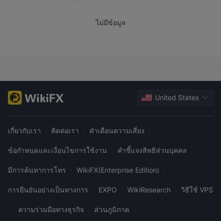
นักลงทุนที่คำนึงถึงต้นทุนในตลาดยุโรป
ไอจี
- โบรกเกอร์ที่เป็นที่รู้จักทั่วโลกซึ่งเป็นที่รู้จักในด้านสเปรดที่
ไม่มีข้อมูล
แข่งขันได้ การครอบคลุมตลาดที่กว้างขวาง และแพลตฟอร์มที่ใช้
งานง่าย - แนะนำสำหรับผู้ค้าทุกระดับที่กำลังมองหาสภาพแวดล้อม
การซื้อขายที่น่าเชื่อถือและเต็มไปด้วยคุณสมบัติ
อวาเทรด
- โบรกเกอร์ที่ได้รับการควบคุมอย่างดีพร้อมเครื่องมือการ
ซื้อขายที่หลากหลายและแพลตฟอร์มการซื้อขายที่หลากหลาย -
แนะนำสำหรับผู้ค้าที่กำลังมองหาตลาดที่หลากหลายและเครื่องมือ
United States
การซื้อขายขั้นสูง
เป็น JRFX ปลอดภัยหรือหลอกลวง？
เกี่ยวกับเรา
|
ติดต่อเรา
|
คำเตือนความเสี่ยง
|
จากข้อมูลที่ให้ไว้ สิ่งสำคัญคือต้องใช้ความระมัดระวังเมื่อคำนึงถึง
ข้อกำหนดและเงื่อนไขการใช้งาน
|
คำชี้แจงสิทธิส่วนบุคคล
|
ความปลอดภัยและความถูกต้องตามกฎหมายของ JRFX ในฐานะ
ขาดระเบียบที่ถูกต้อง
บริษัทนายหน้า เดอะ
ทำให้เกิดความกังวล
มีการค้นหาการโทร
|
WikiFX(Enterprise Edition)
|
เกี่ยวกับการที่บริษัทปฏิบัติตามมาตรฐานอุตสาหกรรมและการกำกับ
ดูแลด้านกฎระเบียบ ซึ่งมีความสำคัญต่อการคุ้มครองผู้ลงทุน นอกจาก
การยืนยันอย่างเป็นทางการ
|
EXPO
|
WikiResearch
|
วิธีใช้ VPS
รายงานของผู้ใช้ที่ประสบปัญหาในการเข้าสู่ระบบ
นี้,
บัญชี
|
ความร่วมมือทางธุรกิจ
|
ส่วนภูมิภาค
ของพวกเขายกธงสีแดงเพิ่มเติมเกี่ยวกับความน่าเชื่อถือและความ