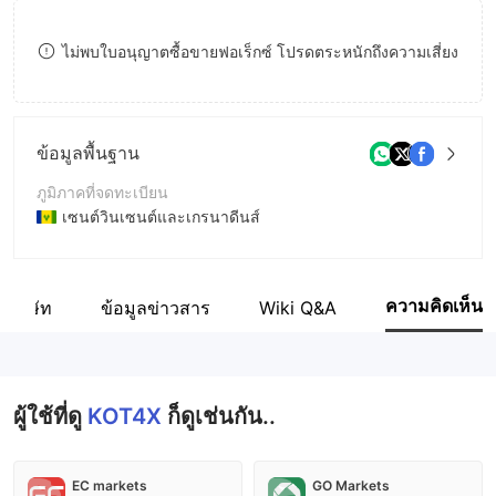
8
7
ไม่พบใบอนุญาตซื้อขายฟอเร็กซ์ โปรดตระหนักถึงความเสี่ยง
9
8
9
ข้อมูลพื้นฐาน
ภูมิภาคที่จดทะเบียน
เซนต์วินเซนต์และเกรนาดีนส์
ระยะเวลาดำเนินการ
5-10ปี
ความคิดเห็น
ลบริษัท
ข้อมูลข่าวสาร
Wiki Q&A
ชื่อบริษัท
Kot Ltd
ผู้ใช้ที่ดู
KOT4X
ก็ดูเช่นกัน..
EC markets
GO Markets