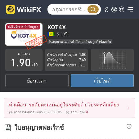
4
5
6
KOT4X
ยังไม่มีการกำกับดูแล
7
5-10ปี
ใบอนุญาตในการกำกับดูแลกำลังถูกตั้งข้อสงสัย
0
8
กลุ่มธุรกิจที่ต้องสงสัย
คะแนน
ดัชนีการกำกับดูแล
1.08
ระวังความเสี่ยงอันตรายที่อาจจะซ่อนอยู่
1
.
9
0
ดัชนีธุรกิจ
7.40
/10
ดัชนีการจัดการความเสี่ยง
2.60
2
1
ย้อนเวลา
เว็บไซต์
3
2
4
3
คำเตือน: ระดับคะแนนอยู่ในระดับต่ำ โปรดหลีกเลี่ยง
5
4
3
การตรวจพบก่อนหน้า 2026-08-05
ความเสี่ยง
6
5
ใบอนุญาตฟอเร็กซ์
7
6