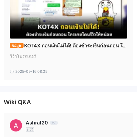
แพลตฟอร์มนี้เรียกเก็บค่าคอมมิชชั่นต่าง ๆ สำหรับสินทรัพย์และ
ประเภทบัญชีต่าง ๆ
ค่าคอมมิชชั่นสำหรับ Major และ Crosses:
ค่าคอมมิชชั่นสำหรับ Exotic Pairs, Cryptos, Metals, Energies,
Indexes, และ Shares:
หมายเหตุ:
KOT4X ถอนเงินไม่ได้! ต้องชำระเงินก่อนถอน ใค
ค่าธรรมเนียมที่ระบุข้างต้นนี้ใช้กับการซื้อขายล็อตเต็ม
ข้อมูล
รเคยโดนรีวิวให้หน่อย
รีวิวโบรกเกอร์
แพลตฟอร์มการซื้อขาย
TradeLocker
ในวันที่ KOT4X นักเทรดจะได้เข้าถึง
ซึ่งเป็น
2025-09-16 08:35
แพลตฟอร์มการซื้อขายออนไลน์ที่สนับสนุนการซื้อขายทรัพย์สิน
ทางการที่ปลอดภัยและมีประสิทธิภาพ มันมีข้อมูลตลาดแบบเรียลไทม์
เครื่องมือกราฟชาร์ตขั้นสูง ประเภทคำสั่งหลายรูปแบบ และการจัดการ
พอร์ตการลงทุน
Wiki Q&A
ฝากและถอนเงิน
ตัวเลือกการฝากเงิน
Ashraf20
ตัวเลือกการถอนเงิน
1-2ปี