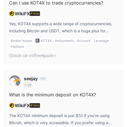
Can I use KOT4X to trade cryptocurrencies?
WikiFX
คำตอบ
Yes, KOT4X supports a wide range of cryptocurrencies,
including Bitcoin and USDT, which is a huge plus for
crypto traders like me. The platform also offers high
Broker Issues
KOT4X
Instruments
Account
Leverage
leverage on these assets, though I always remind myself
Platform
that cryptocurrency trading can be volatile and risky.
2025-08-05
สหรัฐอเมริกา
KOT4X leverage and access to a broad selection of
cryptocurrencies is definitely a feature I appreciate, but I
stay mindful of the risks.
seejay
1-2ปี
What is the minimum deposit on KOT4X?
WikiFX
คำตอบ
The KOT4X minimum deposit is just $10 if you’re using
Bitcoin, which is very accessible. If you prefer using a