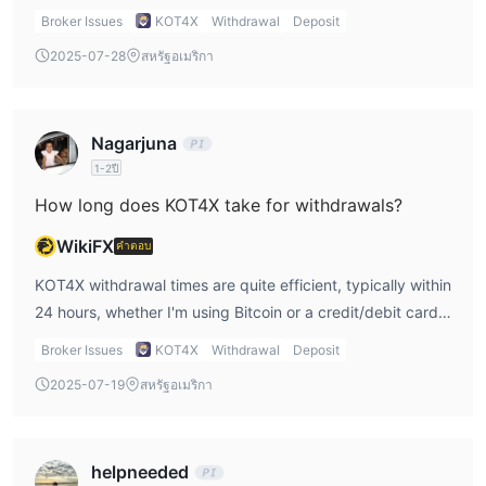
credit/debit card, the minimum deposit is slightly higher, at
Broker Issues
KOT4X
Withdrawal
Deposit
$25-$50. I think the low minimum deposit is a great
2025-07-28
สหรัฐอเมริกา
feature for new traders who want to try out KOT4X trading
platform without committing a large amount upfront.
Nagarjuna
1-2ปี
How long does KOT4X take for withdrawals?
WikiFX
คำตอบ
KOT4X withdrawal times are quite efficient, typically within
24 hours, whether I'm using Bitcoin or a credit/debit card.
This is important for me since I want quick access to my
Broker Issues
KOT4X
Withdrawal
Deposit
funds. The minimum withdrawal for crypto is $100, but I
2025-07-19
สหรัฐอเมริกา
still appreciate the fast processing times.
helpneeded