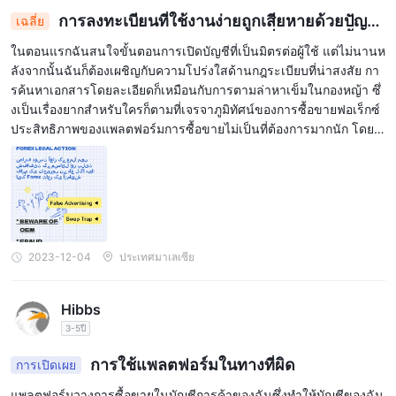
การลงทะเบียนที่ใช้งานง่ายถูกเสียหายด้วยปัญห
เฉลี่ย
าความโปร่งใส แพลตฟอร์มช้าลงและเงื่อนไขการซื้อขา
ในตอนแรกฉันสนใจขั้นตอนการเปิดบัญชีที่เป็นมิตรต่อผู้ใช้ แต่ไม่นานห
ยที่ไม่เหมาะสม
ลังจากนั้นฉันก็ต้องเผชิญกับความโปร่งใสด้านกฎระเบียบที่น่าสงสัย กา
รค้นหาเอกสารโดยละเอียดก็เหมือนกับการตามล่าหาเข็มในกองหญ้า ซึ่
งเป็นเรื่องยากสำหรับใครก็ตามที่เจรจาภูมิทัศน์ของการซื้อขายฟอเร็กซ์
ประสิทธิภาพของแพลตฟอร์มการซื้อขายไม่เป็นที่ต้องการมากนัก โดยมี
ปัญหาค้างและล้าหลังเป็นระยะๆ สิ่งนี้นำไปสู่ความคลาดเคลื่อนที่ไม่พึง
ประสงค์และอาการปวดหัวที่รักษาไม่หายสำหรับฉัน ซึ่งส่งผลกระทบอย่
างรุนแรงต่อกลยุทธ์การซื้อขายของฉัน สิ่งที่เพิ่มเข้าไปในรายการคือสเ
ปรดที่กว้างอย่างน่าหงุดหงิด ซึ่งกินอัตรากำไรที่เป็นไปได้และค่าคอมมิช
ชั่นที่สูง บ่อยกว่านั้น ฉันรู้สึกเหมือนกำลังต่อสู้กับกระแสน้ำ และไม่ใช่แค่
ตลาดฟอเร็กซ์เท่านั้น
2023-12-04
ประเทศมาเลเซีย
Hibbs
3-5ปี
การใช้แพลตฟอร์มในทางที่ผิด
การเปิดเผย
แพลตฟอร์มวางการซื้อขายในบัญชีการค้าของฉันซึ่งทำให้บัญชีของฉัน