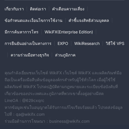
เกี่ยวกับเรา
|
ติดต่อเรา
|
คำเตือนความเสี่ยง
|
ข้อกำหนดและเงื่อนไขการใช้งาน
|
คำชี้แจงสิทธิส่วนบุคคล
|
มีการค้นหาการโทร
|
WikiFX(Enterprise Edition)
|
การยืนยันอย่างเป็นทางการ
|
EXPO
|
WikiResearch
|
วิธีใช้ VPS
|
ความร่วมมือทางธุรกิจ
|
ส่วนภูมิภาค
คุณกำลังเยี่ยมชมเว็บไซต์ WikiFX เว็บไซต์ WikiFX และผลิตภัณฑ์มือ
ถือเป็นเครื่องมือสืบค้นข้อมูลองค์กรสำหรับผู้ใช้ทั่วโลก เมื่อผู้ใช้ใช้
ผลิตภัณฑ์ WikiFX โปรดปฏิบัติตามกฎหมายและระเบียบข้อบังคับที่
เกี่ยวข้องของประเทศและภูมิภาคที่พวกเขาตั้งอยู่อย่างมีสต
LineOA：@629cxqrc
หากข้อมูลเช่นใบอนุญาตได้รับการแก้ไขเรียบร้อยแล้ว โปรดส่งข้อมูล
ไปที่：qa@wikifx.com
ร่วมมือด้านการโฆษณา：business@wikifx.com