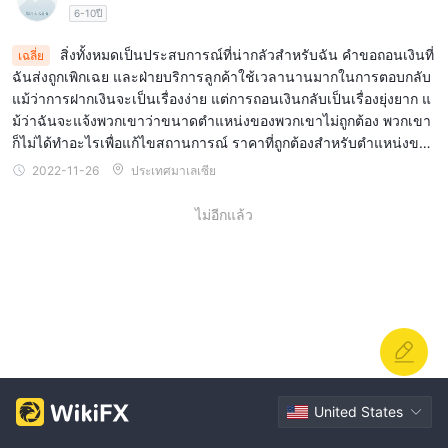
6-10ปี
สิ่งทั้งหมดเป็นประสบการณ์ที่น่ากลัวสำหรับฉัน คำขอถอนเงินที่
เฉลี่ย
ฉันส่งถูกเพิกเฉย และฝ่ายบริการลูกค้าใช้เวลานานมากในการตอบกลับ
แม้ว่าการฝากเงินจะเป็นเรื่องง่าย แต่การถอนเงินกลับเป็นเรื่องยุ่งยาก แ
ม้ว่าฉันจะแจ้งพวกเขาว่าขนาดตำแหน่งของพวกเขาไม่ถูกต้อง พวกเขา
ก็ไม่ได้ทำอะไรเพื่อแก้ไขสถานการณ์ ราคาที่ถูกต้องสำหรับตำแหน่งขน
าด 0.10 คือ $1 ไม่ใช่ $10!
2022-11-26
ประเทศมาเลเซีย
ไม่อีกแล้ว
United States