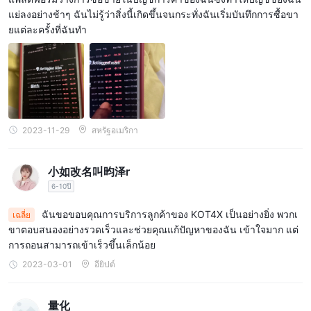
แย่ลงอย่างช้าๆ ฉันไม่รู้ว่าสิ่งนี้เกิดขึ้นจนกระทั่งฉันเริ่มบันทึกการซื้อขา
ยแต่ละครั้งที่ฉันทำ
2023-11-29
สหรัฐอเมริกา
小如改名叫昀泽r
6-10ปี
ฉันขอขอบคุณการบริการลูกค้าของ KOT4X เป็นอย่างยิ่ง พวกเ
เฉลี่ย
ขาตอบสนองอย่างรวดเร็วและช่วยคุณแก้ปัญหาของฉัน เข้าใจมาก แต่
การถอนสามารถเข้าเร็วขึ้นเล็กน้อย
2023-03-01
อียิปต์
量化