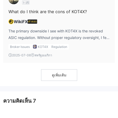
1-2ปี
What do I think are the cons of KOT4X?
WikiFX
คำตอบ
The primary downside I see with KOT4X is the revoked
ASIC regulation. Without proper regulatory oversight, I feel
there is an increased risk when trading. Additionally,
Broker Issues
KOT4X
Regulation
KOT4X doesn’t offer a demo account, which is something I
2025-07-06
สหรัฐอเมริกา
prefer as a way to test a platform before diving in. KOT4X
leverage of up to 1:500 can be appealing for experienced
traders, but the risk of high leverage is another con I
ดูเพิ่มเติม
consider.
ความคิดเห็น
7