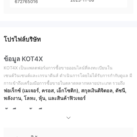
672765016
โปรไฟล์บริษัท
ข้อมูล KOT4X
KOT4X เป็นแพลตฟอร์มการซื้อขายออนไลน์ที่ลงทะเบียนใน
เซนต์วินเซนต์และเกรนาดีนส์ ดำเนินการโดยไม่ได้รับการกำกับดูแล มี
การเข้าถึงเครื่องมือการซื้อขายในตลาดหลากหลายประเภท รวมถึง
ฟอเร็กซ์ (เมเจอร์, ครอส, เอ็กโซติก), สกุลเงินดิจิตอล, ดัชนี,
พลังงาน, โลหะ, หุ้น, และสินค้าฟิวเจอร์
ข้อดีและข้อเสีย
KOT4X เป็นเว็บไซต์ที่ถูกต้องหรือไม่?
ไม่, KOT4X ยังไม่ได้รับการกำหนดกฎหมายที่ถูกต้อง โปรดทราบถึง