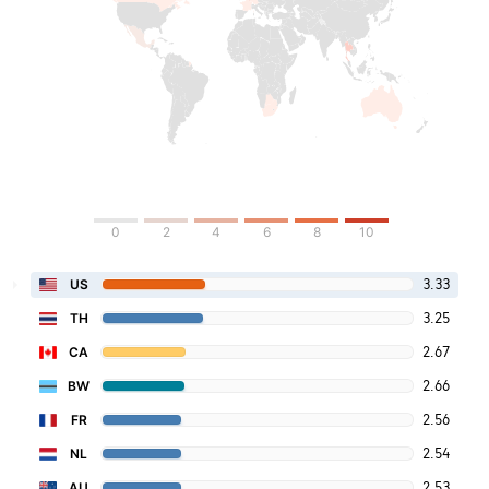
0
2
4
6
8
10
3.33
US
3.25
TH
2.67
CA
2.66
BW
2.56
FR
2.54
NL
2.53
AU