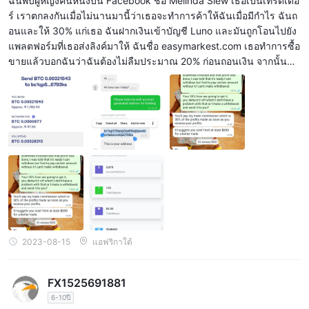
ฉันพบผู้หญิงคนหนึ่งบน Facebook ชื่อ Melinda Siew เธอเป็นเทรดเดอ
ร์ เราตกลงกันเมื่อไม่นานมานี้ว่าเธอจะทำการค้าให้ฉันเมื่อมีกำไร ฉันถ
อนและให้ 30% แก่เธอ ฉันฝากเงินเข้าบัญชี Luno และมันถูกโอนไปยัง
แพลตฟอร์มที่เธอส่งลิงค์มาให้ ฉันชื่อ easymarkest.com เธอทำการซื้อ
ขายแล้วบอกฉันว่าฉันต้องไม่ลืมประมาณ 20% ก่อนถอนเงิน จากนั้นข้อ
พิพาทของเราก็เริ่มต้นขึ้นที่นั่น
2023-08-15
แอฟริกาใต้
FX1525691881
6-10ปี