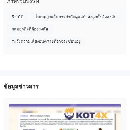
ภาพรวมบริษัท
ความเสี่ยง!
ฉันสามารถซื้อขายอะไรบน KOT4X ได้บ้าง?
5-10ปี
ใบอนุญาตในการกำกับดูแลกำลังถูกตั้งข้อสงสัย
KOT4X กล่าวว่ามีสินทรัพย์ที่สามารถซื้อขายได้รวมถึง ฟอเร็กซ์
กลุ่มธุรกิจที่ต้องสงสัย
(เมเจอร์, ครอส, เอ็กโซติก), สกุลเงินดิจิตอล, ดัชนี, พลังงาน, โลหะ,
หุ้น, และสินค้าฟิวเจอร์
ระวังความเสี่ยงอันตรายที่อาจจะซ่อนอยู่
ประเภทบัญชี
ECN
KOT4X ให้บริการบัญชี
สำหรับการซื้อขายมาตรฐานพร้อมกับ
Corporate
บัญชี
ที่ออกแบบมาเพื่อลูกค้าสถาบัน
Leverage
ข้อมูลข่าวสาร
1:500
KOT4X ยืนยันว่ามีการให้การเลเวอเรจสูงสุดถึง
โปรดจำไว้ว่า
เมื่อเพิ่มการเลเวอเรจ ความเสี่ยงที่จะสูญเสียเงินฝากจะสูงขึ้น การใช้
การเลเวอเรจสามารถทำงานให้เป็นประโยชน์และเป็นอันตรายต่อคุณ
ได้
ค่าธรรมเนียม