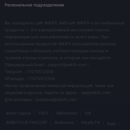
спектром торговых инструментов и несколькими
Региональное подразделение
торговыми платформами - рекомендуется трейдерам,
которые ищут широкий спектр рынков и передовые
Вы посещаете сайт WikiFX. Вебсайт WikiFX и его мобильные
торговые инструменты.
продукты — это корпоративный инструмент поиска
информации для пользователей со всего мира. При
является JRFX безопасно или мошенничество？
использовании продуктов WikiFX пользователи должны
на основании предоставленной информации важно
сознательно соблюдать соответствующие законы и
проявлять осторожность при рассмотрении вопроса о
правила страны и региона, в котором они находятся.
безопасности и законности JRFX как брокерская фирма. в
Официальный Email：support@wikifx.com；
отсутствие действующего регулирования
Telegram：77075512308
вызывает обеспокоенность по поводу соблюдения
Whatsapp：77075512308
компанией отраслевых стандартов и надзора со стороны
Насчет исправления неверной информаций, таких как
регулирующих органов, что имеет решающее значение
лицензия и другое, пишите на адрес：qa@wikifx.com
отчеты о
для защиты инвесторов. Более того,
Для рекламы：business@wikifx.com
пользователях, испытывающих трудности со
входом в
их учетные записи вызывают дополнительные
amari Capital
FXGT
MillionNext
XM
опасения в отношении надежности и стабильности
AMBITIOUS FINCORP
Bullwaves
Niyafa FX
Ещё
платформы. рекомендуется тщательно изучить и собрать