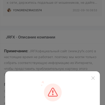
к сети, держитесь подальше от мошенников, не дайте
себя обмануть
YONGRENZIRAO3574
2022-09-16 08:53
JRFX · Описание компании
Примечание:
JRFXофициальный сайт (www.jryfx.com) в
настоящее время не работает. поэтому мы могли только
собрать соответствующую информацию из Интернета,
чтобы представить приблизительную картину этого
брокера.
Предупреждение о рисках
Онлайн-торговля опасна, и вы потенциально можете
потерять все свои инвестиционные средства. Не все
инвесторы и трейдеры подходят для этого. Пожалуйста,