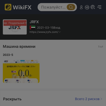
JRFX
окер
Поддельный брокер
2021-03-15Вход
https://www.jryfx.com/
Машина времени
Ещё
2023-5
Раскрыть
Всего 2 рисков