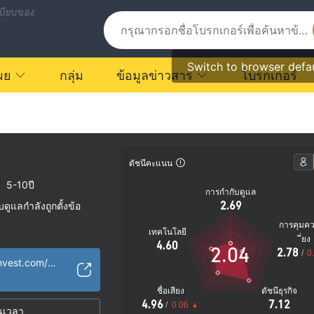
บียบของ
Switch to browser defa
ผย
กลุ่ม
ข้อมูลข่าวสาร
โบรกเกอร์
ดัชนีคะแนน
|
5-10ปี
การกำกับดูแล
2.69
ูแลกำลังถูกตั้งข้อ
การคุมค
เทคโนโลยี
ัย
ี่ยง
4.60
2.04
2.78
ตรายที่อาจจะซ่อนอยู่
/
0
https://www.coininvest.com/en/
ชื่อเสียง
ดัชนีธุรกิจ
4.96
7.12
/
0.06
นเวลา