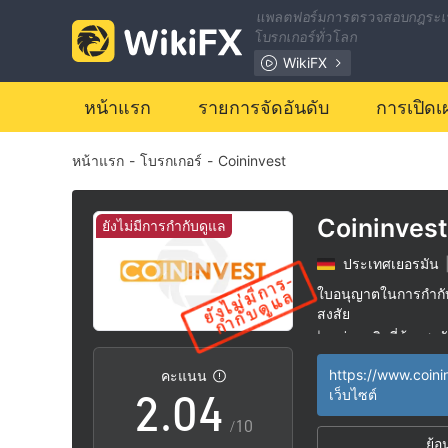
แพลตฟอร์มการตรวจสอบกฎระเ
โบรกเกอร์ทั่วโลก
WikiFX
หน้าแรก
รายการจัดอันดับ
การเปิดเ
หน้าแรก
-
โบรกเกอร์
-
Coininvest
0
1
Coininvest
ยังไม่มีการกำกับดูแล
ประเทศเยอรมัน
0
2
ใบอนุญาตในการกำกับด
สงสัย
1
3
กลุ่มธุรกิจที่ต้องสงส
|
ระวังความเสี่ยงอัน
|
คะแนน
2
.
0
4
เว็บไซต์
/10
ย้อ