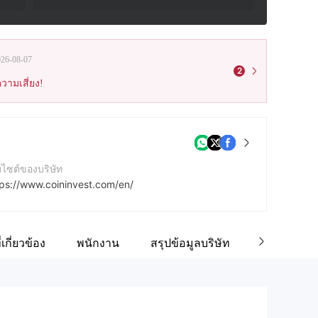
026-08-07
2
วามเสี่ยง!
บไซต์ของบริษัท
tps://www.coininvest.com/en/
ยู่บริษัท
coininvest GmbH Taunustor 1 60310 Frankfurt am Main Germany
่เกี่ยวข้อง
พนักงาน
สรุปข้อมูลบริษัท
ความคิดเห็
cebook
tps://www.facebook.com/coininvest/