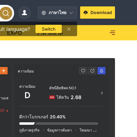
ภาษาไทย
Download
ult language?
Switch
EXPO
ราคาตลาด
ความนิยม
ข้อมูลติดต่อ
ความนิยม
https
ดัชนีอิทธิพล NO.1
D
coini
2.68
ไต้หวัน
วามเส
Frank
.26
ดีกว่าโบรกเกอร์
20.40%
ภูมิภาคธุรกิจ
ข้อมูลการค้นหา
โฆษณา
ดัชนีโซเชียลมีเดีย