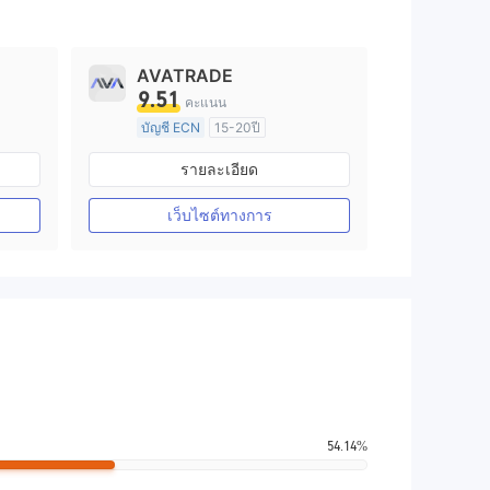
AVATRADE
9.51
คะแนน
บัญชี ECN
15-20ปี
การกำกับดูแล ออสเตรเลีย
รายละเอียด
arket Making (MM)
ใบอนุญาต Market Making (MM)
ใบอนุญาต MT4 แบบเต็ม
เว็บไซต์ทางการ
54.14%