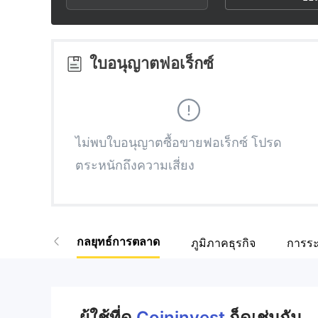
3
1
5
4
2
6
ใบอนุญาตฟอเร็กซ์
5
3
7
6
4
8
ไม่พบใบอนุญาตซื้อขายฟอเร็กซ์ โปรด
ตระหนักถึงความเสี่ยง
7
5
9
8
6
กลยุทธ์การตลาด
ภูมิภาคธุรกิจ
การระ
9
7
8
ผู้ใช้ที่ดู
Coininvest
ก็ดูเช่นกัน..