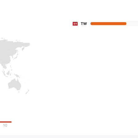
TW
10