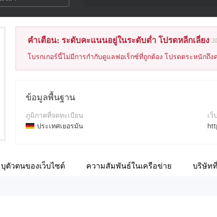
คำเตือน: ระดับคะแนนอยู่ในระดับต่ำ โปรดหลีกเลี่ยง
2
โบรกเกอร์นี้ไม่มีการกำกับดูแลฟอเร็กซ์ที่ถูกต้อง โปรดตระหนักถึงค
ข้อมูลพื้นฐาน
ภูมิภาคที่จดทะเบียน
เว็
ประเทศเยอรมัน
ht
ระยะเวลาดำเนินการ
ที่อ
5-10ปี
บุตัวตนของเว็บไซต์
ความสัมพันธ์ในเครือข่าย
บริษัทที
ชื่อบริษัท
Fa
CoinInvest GmbH
ht