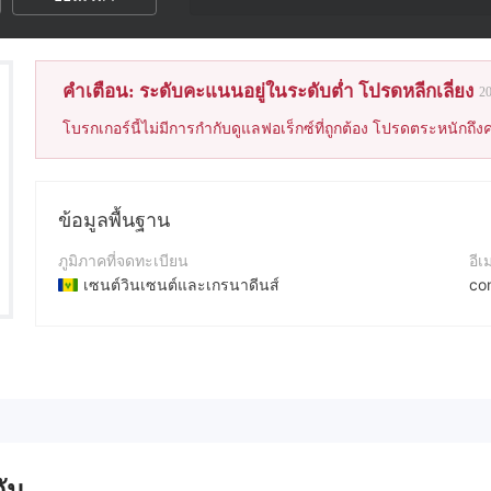
คำเตือน: ระดับคะแนนอยู่ในระดับต่ำ โปรดหลีกเลี่ยง
2
โบรกเกอร์นี้ไม่มีการกำกับดูแลฟอเร็กซ์ที่ถูกต้อง โปรดตระหนักถึงค
ข้อมูลพื้นฐาน
ภูมิภาคที่จดทะเบียน
อีเ
เซนต์วินเซนต์และเกรนาดีนส์
co
ระยะเวลาดำเนินการ
เบอ
2-5ปี
+4
ชื่อบริษัท
เว็
Arena Capital Markets Ltd
ht
กัน..