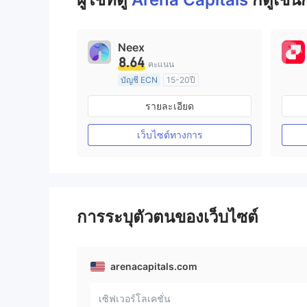
Neex
8.64
คะแนน
บัญชี ECN
15-20ปี
การกำกับดูแล ออสเตรเลีย
รายละเอียด
ใบอนุญาต Market Making (MM)
ใบอนุญาต MT4 แบบเต็ม
เว็บไซต์ทางการ
การระบุตัวตนของเว็บไซต์
arenacapitals.com
เซิฟเวอร์โลเคชั่น