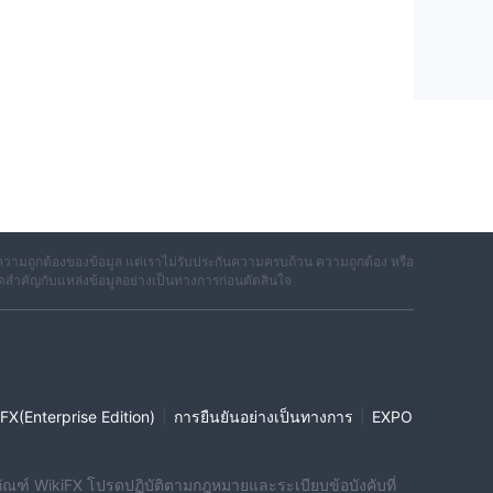
วามถูกต้องของข้อมูล แต่เราไม่รับประกันความครบถ้วน ความถูกต้อง หรือ
ดสำคัญกับแหล่งข้อมูลอย่างเป็นทางการก่อนตัดสินใจ
|
|
FX(Enterprise Edition)
การยืนยันอย่างเป็นทางการ
EXPO
ผลิตภัณฑ์ WikiFX โปรดปฏิบัติตามกฎหมายและระเบียบข้อบังคับที่