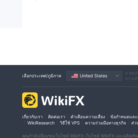
※ WikiF
เลือกประเทศ/ภูมิภาค
United States
ความทัน
|
|
|
เกี่ยวกับเรา
ติดต่อเรา
คำเตือนความเสี่ยง
ข้อกำหนดและเ
|
|
|
|
WikiResearch
วิธีใช้ VPS
ความร่วมมือทางธุรกิจ
ส่ว
คุณกำลังเยี่ยมชมเว็บไซต์ WikiFX เว็บไซต์ WikiFX และผลิตภัณฑ์