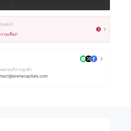
026-08-07
2
วามเสี่ยง!
มลฝ่ายบริการลูกค้า
ntact@arenacapitals.com
ร์ติดต่อ
42039960970
บไซต์ของบริษัท
tps://arenacapitals.com/index.php