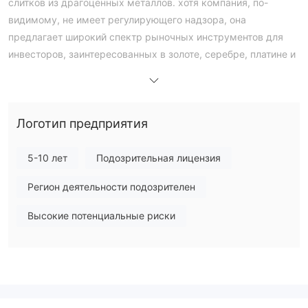
слитков из драгоценных металлов. хотя компания, по-
видимому, не имеет регулирующего надзора, она
предлагает широкий спектр рыночных инструментов для
инвесторов, заинтересованных в золоте, серебре, платине и
палладии.
CoininvestАссортимент продукции включает популярные
монеты, такие как венский филармонический оркестр,
Логотип предприятия
канадский кленовый лист и южноафриканский крюгерранд.
компания получает свои монеты от известных монетных
дворов по всему миру, гарантируя их подлинность и
5-10 лет
Подозрительная лицензия
ценность.
Регион деятельности подозрителен
помимо монет, Coininvest предлагает слитки различных
размеров и веса из золота, серебра, платины и палладия,
Высокие потенциальные риски
рассчитанные на различные инвестиционные бюджеты.
Coininvestявляется аффилированным лицом Stonex,
глобальной фирмы, предоставляющей финансовые услуги,
которая может предоставить дополнительную поддержку и
ресурсы для компании. компания предлагает торговые