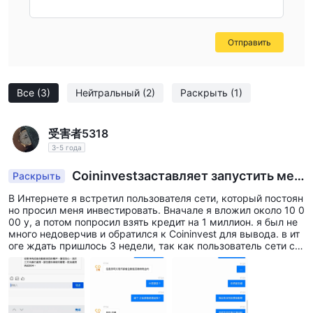
деловые отношения с компанией.
За и против
Отправить
Coininvestпредлагает широкий спектр рыночных
инструментов, включая золотые, серебряные, платиновые и
палладиевые монеты и слитки, предоставляя инвесторам
Все
(3)
Нейтральный
(2)
Раскрыть
(1)
различные варианты инвестиций в драгоценные металлы.
принадлежность компании к stonex может предложить
受害者5318
дополнительную поддержку и ресурсы. Coininvest также
3-5 года
предоставляет доступ к торговым инструментам и
Coininvestзаставляет запустить мех
Раскрыть
обновлениям цен в режиме реального времени, что
анизм уплаты налогов
позволяет инвесторам принимать обоснованные решения.
В Интернете я встретил пользователя сети, который постоян
но просил меня инвестировать. Вначале я вложил около 10 0
для клиентов в пределах ЕС покупки инвестиционного
00 у, а потом попросил взять кредит на 1 миллион. я был не
золота могут быть освобождены от НДС. однако отсутствие
много недоверчив и обратился к Coininvest для вывода. в ит
оге ждать пришлось 3 недели, так как пользователь сети ск
регулирования со стороны действующего регулирующего
азал, что вывод денег нужно производить быстро, чтобы мо
органа и наличие подозрительной регулирующей лицензии
жно было поинтересоваться механизмом уплаты налога. пос
ле запроса служба поддержки другой стороны напрямую за
вызывают опасения по поводу соблюдения компанией
ставила включить налоговый механизм. мне придется запла
требований и ее надежности. кроме того, ограниченная
тить более 3000 долларов США, иначе мой счет будет замор