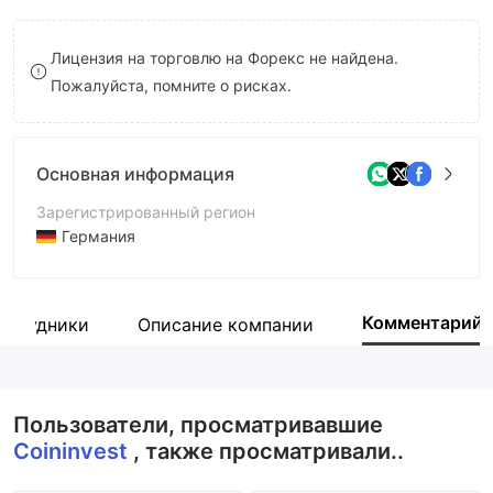
9
7
Лицензия на торговлю на Форекс не найдена.
8
Пожалуйста, помните о рисках.
9
Основная информация
Зарегистрированный регион
Германия
Период эксплуатации
5-10 лет
Комментарий
отрудники
Описание компании
Компания
CoinInvest GmbH
Пользователи, просматривавшие
Coininvest
, также просматривали..