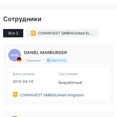
Сотрудники
Все 2
COININVEST GMBH(United King
dom)
DANIEL MARBURGER
Директор
Германия
Дата начала
Состояние
2014-04-14
Безработный
COININVEST GMBH(United Kingdom)