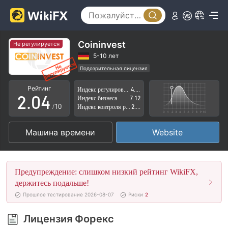
0
1
Coininvest
Не регулируется
0
2
5-10 лет
Подозрительная лицензия
1
3
Регион деятельности подозрителен
Рейтинг
Индекс регулирования
4.96
Высокие потенциальные риски
2
.
0
4
Индекс бизнеса
7.12
/10
Индекс контроля рисков
2.78
3
1
5
Машина времени
Website
4
2
6
5
3
7
Предупреждение: слишком низкий рейтинг WikiFX,
6
4
8
держитесь подальше!
Прошлое тестирование 2026-08-07
Риски
2
7
5
9
Лицензия Форекс
8
6