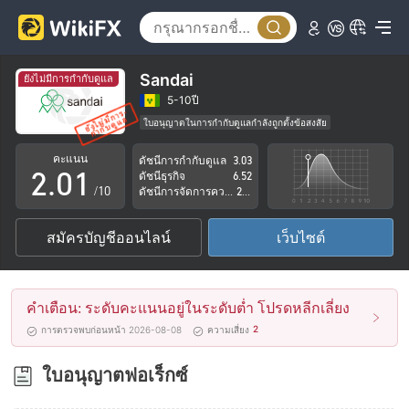
Sandai
ยังไม่มีการกำกับดูแล
0
5-10ปี
ใบอนุญาตในการกำกับดูแลกำลังถูกตั้งข้อสงสัย
1
0
กลุ่มธุรกิจที่ต้องสงสัย
คะแนน
ดัชนีการกำกับดูแล
3.03
ระวังความเสี่ยงอันตรายที่อาจจะซ่อนอยู่
2
.
0
1
ดัชนีธุรกิจ
6.52
/10
ดัชนีการจัดการความเสี่ยง
2.82
3
1
2
สมัครบัญชีออนไลน์
เว็บไซต์
4
2
3
5
3
4
คำเตือน: ระดับคะแนนอยู่ในระดับต่ำ โปรดหลีกเลี่ยง
6
4
5
2
การตรวจพบก่อนหน้า 2026-08-08
ความเสี่ยง
7
5
6
ใบอนุญาตฟอเร็กซ์
8
6
7