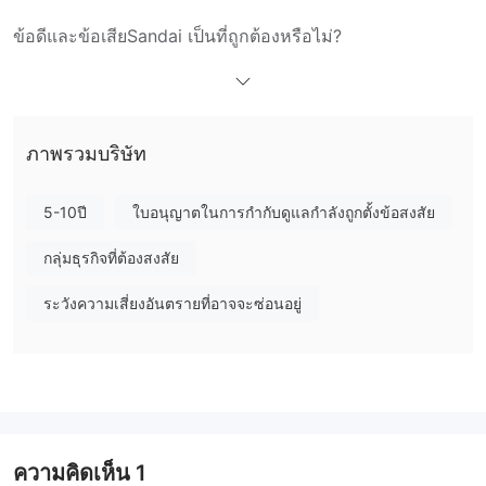
ข้อดีและข้อเสีย
Sandai เป็นที่ถูกต้องหรือไม่?
ไม่ได้รับใบอนุญาตทางกฎหมาย
ไม่, Sandai
ซึ่งหมายความว่า
โบรกเกอร์นี้ไม่ได้เป็นไปตามมาตรฐานการควบคุม ดังนั้น, แนะนำให้
เลือกโบรกเกอร์ที่ได้รับการควบคุมและปฏิบัติตามข้อกำหนดการควบคุม
ที่เข้มงวดเพื่อให้มั่นใจในความปลอดภัยของเงินทุน
ภาพรวมบริษัท
ฉันสามารถซื้อขายอะไรบน Sandai ได้บ้าง?
5-10ปี
ใบอนุญาตในการกำกับดูแลกำลังถูกตั้งข้อสงสัย
Sandai มีเครื่องมือการซื้อขายหลากหลายสำหรับลูกค้าของเขา ซึ่งรวม
ถึง:
กลุ่มธุรกิจที่ต้องสงสัย
ฟอเร็กซ์:
EUR/USD, GBP/JPY, AUD/CAD...
ระวังความเสี่ยงอันตรายที่อาจจะซ่อนอยู่
CFDs:
สามารถซื้อขาย CFDs ได้ในดัชนี, สินค้า, หุ้น, และสกุลเงิน
ดิจิตอล
ดัชนี:
S&P 500, FTSE 100, DAX 30, Nikkei 225...
สินค้า:
ทองคำ, เงิน, น้ำมันดิบ, ก๊าซธรรมชาติ...
สกุลเงินดิจิตอล:
Bitcoin, Ethereum, Litecoin, Ripple...
ประเภทบัญชี
ความคิดเห็น
1