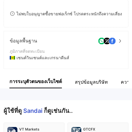
9
7
8
ไม่พบใบอนุญาตซื้อขายฟอเร็กซ์ โปรดตระหนักถึงความเสี่ยง
8
9
9
ข้อมูลพื้นฐาน
ภูมิภาคที่จดทะเบียน
เซนต์วินเซนต์และเกรนาดีนส์
ระยะเวลาดำเนินการ
5-10ปี
การระบุตัวตนของเว็บไซต์
สรุปข้อมูลบริษัท
ความ
ชื่อบริษัท
Sandai.Market.LLC
ผู้ใช้ที่ดู
Sandai
ก็ดูเช่นกัน..
VT Markets
GTCFX