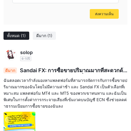
ฝากเงินและถอนเงิน
ส่งความเห็น
โอนเงินผ่านธนาคาร, บัตร
Sandai ยอมรับการฝากเงินผ่านทาง
เครดิต/เดบิต และกระเป๋าเงินอิเล็กทรอนิกส์เช่น Neteller และ
Skrill
ทั้งหมด
(1)
ดีมาก
(1)
solop
6-10ปี
Sandai FX: การซื้อขายปริมาณมากที่สะดวกด้ว
ดีมาก
ย MT4 & MT5, การกระจาย ECN ที่เข้มงวด
ฉันตลอดเวลากำลังมองหาแพลตฟอร์มที่สามารถจัดการกับการซื้อขายป
ริมาณมากของฉันโดยไม่มีความล่าช้า และ Sandai FX เป็นตัวเลือกที่เ
หมาะสม แพลตฟอร์ม MT4 และ MT5 ของพวกเขาทนทาน และฉันเป็น
พิเศษในการตั้งค่าการกระจายเสียงที่เข้มงวดบนบัญชี ECN ซึ่งช่วยลดค่
าธรรมเนียมการซื้อขายของฉันลง