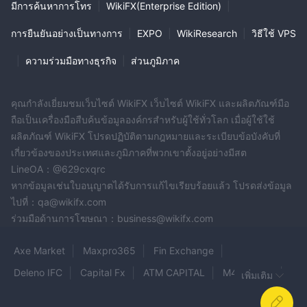
มีการค้นหาการโทร
|
WikiFX(Enterprise Edition)
|
การยืนยันอย่างเป็นทางการ
|
EXPO
|
WikiResearch
|
วิธีใช้ VPS
|
ความร่วมมือทางธุรกิจ
|
ส่วนภูมิภาค
คุณกำลังเยี่ยมชมเว็บไซต์ WikiFX เว็บไซต์ WikiFX และผลิตภัณฑ์มือ
ถือเป็นเครื่องมือสืบค้นข้อมูลองค์กรสำหรับผู้ใช้ทั่วโลก เมื่อผู้ใช้ใช้
ผลิตภัณฑ์ WikiFX โปรดปฏิบัติตามกฎหมายและระเบียบข้อบังคับที่
เกี่ยวข้องของประเทศและภูมิภาคที่พวกเขาตั้งอยู่อย่างมีสต
LineOA：@629cxqrc
หากข้อมูลเช่นใบอนุญาตได้รับการแก้ไขเรียบร้อยแล้ว โปรดส่งข้อมูล
ไปที่：qa@wikifx.com
ร่วมมือด้านการโฆษณา：business@wikifx.com
Axe Market
Maxpro365
Fin Exchange
Deleno IFC
Capital Fx
ATM CAPITAL
M4Markets
เพิ่มเติม
Strike ProFx
Primax Trades
HOXTON