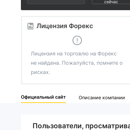
3
1
2
сейчас
4
2
3
Лицензия Форекс
5
3
4
6
4
5
Лицензия на торговлю на Форекс
не найдена. Пожалуйста, помните о
7
5
6
рисках.
8
6
7
Официальный сайт
Описание компании
9
7
8
8
9
Пользователи, просматри