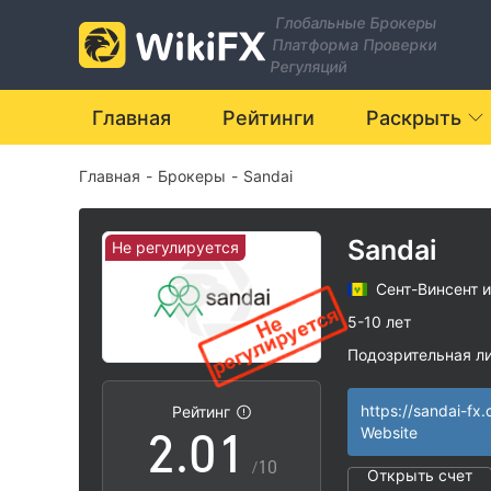
Глобальные Брокеры
Платформа Проверки
Регуляций
Главная
Рейтинги
Раскрыть
Главная
-
Брокеры
-
Sandai
Sandai
Не регулируется
Сент-Винсент 
0
5-10 лет
Подозрительная л
1
0
Регион деятельн
|
Высокие потенц
|
https://sandai-fx
Рейтинг
2
.
0
1
Website
/10
Открыть счет