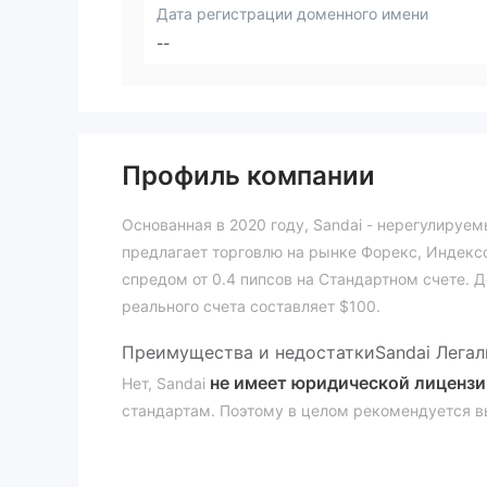
Дата регистрации доменного имени
--
Профиль компании
Основанная в 2020 году, Sandai - нерегулируе
предлагает торговлю на рынке Форекс, Индексов
спредом от 0.4 пипсов на Стандартном счете. 
реального счета составляет $100.
Преимущества и недостатки
Sandai Лега
не имеет юридической лицензи
Нет, Sandai
стандартам. Поэтому в целом рекомендуется в
регулятивные руководства для обеспечения без
Что я могу торговать на Sandai?