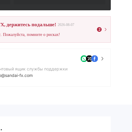
X, держитесь подальше!
2026-08-07
2
. Пожалуйста, помните о рисках!
чтовый ящик службы поддержки
fo@sandai-fx.com
йт компании
tps://sandai-fx.com/
.