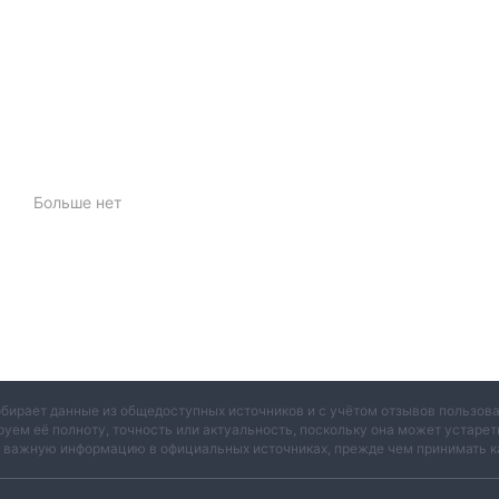
альную торговую платформу с расширенными инструментами
веб-интерфейсы и
. Эта платформа доступна через
что Sandai работает без регулирования, мы настоятельно
лируемого брокера, чтобы обеспечить безопасность ваших сдел
 переводы, кредитные/дебетовые карты и электронны
Больше нет
обирает данные из общедоступных источников и с учётом отзывов пользо
руем её полноту, точность или актуальность, поскольку она может устаре
и важную информацию в официальных источниках, прежде чем принимать к