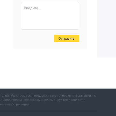
Введите...
ок.
Отправить
е
вателей. Мы стремимся поддерживать точность информации, но
ть. Инвесторам настоятельно рекомендуется проверять
акие-либо решения.