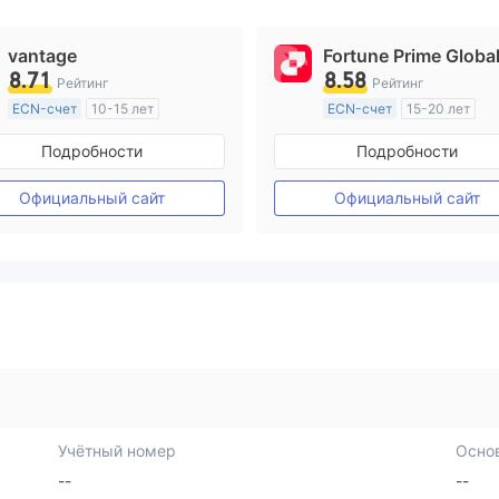
vantage
Fortune Prime Globa
8.71
8.58
Рейтинг
Рейтинг
ECN-счет
10-15 лет
ECN-счет
15-20 лет
Регулирование в Австралия
Регулирование в Австрал
Подробности
Подробности
Маркет-Мейкинг (MM)
Маркет-Мейкинг (MM)
Основной стандарт MT4
Основной стандарт MT4
Официальный сайт
Официальный сайт
Учётный номер
Осно
--
--