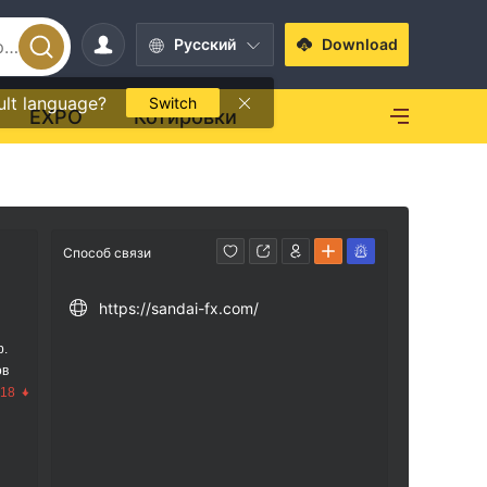
Pусский
Download
ult language?
Switch
EXPO
Котировки
Способ связи
https://sandai-fx.com/
р.
ов
.18