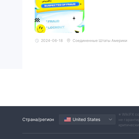
MetaTrader 4
Sandai предлагает
, профессион
графиков и возможностями исполнения ордеров
мобильные устройства
. Однако, учитывая, 
рекомендуем вам выбрать юридического и регу
Депозит и вывод средств
2024-06-18
Соединенные Штаты Америки
банковские
Sandai принимает депозиты через
кошельки, такие как Neteller и Skrill
.
※ WikiFX с
Страна/регион
United States
не гаранти
критическ