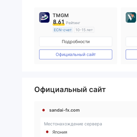
9
TMGM
8.61
Рейтинг
ECN-счет
10-15 лет
Регулирование в Австралия
Подробности
Маркет-Мейкинг (MM)
Основной стандарт MT4
Официальный сайт
Официальный сайт
sandai-fx.com
Местонахождение сервера
Япония