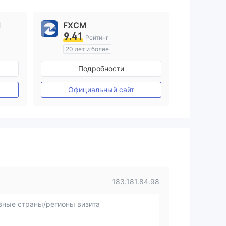
l
FXCM
9.41
Рейтинг
20 лет и более
ия
Регулирование в Австралия
Подробности
Маркет-Мейкинг (MM)
Основной стандарт MT4
Официальный сайт
183.181.84.98
вные страны/регионы визита