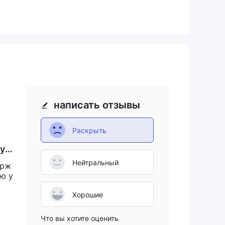
написать отзывы
то
Раскрыть
уз
Нейтральный
ерж
ню у
 на
Хорошие
Что вы хотите оценить