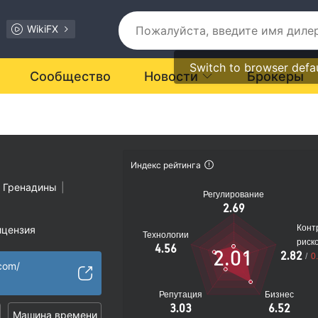
WikiFX
Switch to browser defa
Сообщество
Новости
Брокеры
Индекс рейтинга
и Гренадины
|
Регулирование
2.69
Конт
ицензия
Технологии
риск
ости подозрителен
4.56
2.01
2.82
/
0
иальные риски
.com/
Репутация
Бизнес
3.03
6.52
Машина времени