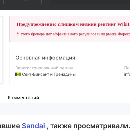
Предупреждение: слишком низкий рейтинг WikiF
У этого брокера нет эффективного регулирования рынка Форекс
Основная информация
Зарегистрированный регион
По
Сент-Винсент и Гренадины
in
Период эксплуатации
Са
5-10 лет
ht
Комментарий
Компания
Sandai.Market.LLC
вавшие
Sandai
, также просматривали.