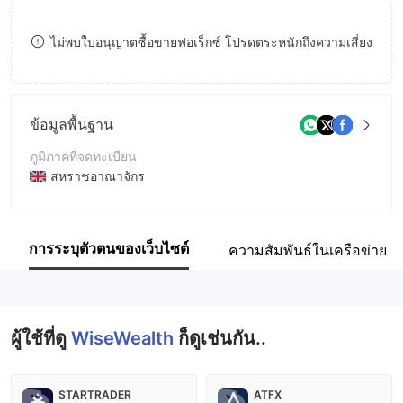
8
8
ไม่พบใบอนุญาตซื้อขายฟอเร็กซ์ โปรดตระหนักถึงความเสี่ยง
9
9
ข้อมูลพื้นฐาน
ภูมิภาคที่จดทะเบียน
สหราชอาณาจักร
ระยะเวลาดำเนินการ
2-5ปี
การระบุตัวตนของเว็บไซต์
ความสัมพันธ์ในเครือข่าย
ชื่อบริษัท
WiseWealth
ผู้ใช้ที่ดู
WiseWealth
ก็ดูเช่นกัน..
STARTRADER
ATFX