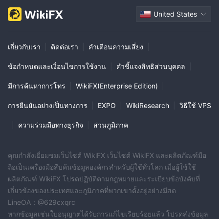
ถึงแพลตฟอร์มโดยตรงจากเบราว์เซอร์เว็บได้อย่างยืดหยุ่น ทำให้สะดวก
United States
สำหรับการซื้อขายตอนเดินทาง
แพลตฟอร์ม MetaTrader 4 มีให้บริการสำหรับผู้ใช้เครื่องคอมพิวเตอร์ที่
ต้องการประสบการณ์การซื้อขายที่ครอบคลุมมากขึ้น และรองรับการ
เกี่ยวกับเรา
|
ติดต่อเรา
|
คำเตือนความเสี่ยง
|
ซื้อขายบนมือถือเพื่อให้ผู้ใช้สามารถซื้อขายได้อย่างราบรื่นจากอุปกรณ์
ข้อกำหนดและเงื่อนไขการใช้งาน
|
คำชี้แจงสิทธิส่วนบุคคล
|
Android หรือ iOS ซึ่งให้ความยืดหยุ่นและความสะดวกสบายในการ
เข้าถึงตลาดได้ตลอดเวลา ทุกที่
มีการค้นหาการโทร
|
WikiFX(Enterprise Edition)
|
บริการลูกค้า
การยืนยันอย่างเป็นทางการ
|
EXPO
|
WikiResearch
|
วิธีใช้ VPS
แบบฟอร์มติดต่อ:
ผู้ใช้สามารถกรอกแบบฟอร์มติดต่อในเว็บไซต์
|
ความร่วมมือทางธุรกิจ
|
ส่วนภูมิภาค
WiseWealth เพื่อส่งคำถามหรือคำขอความช่วยเหลือ
อีเมล:
ที่
ผู้ใช้สามารถติดต่อทีมสนับสนุนผ่านทางอีเมล
support@wisewealth.ai
คุณกำลังเยี่ยมชมเว็บไซต์ WikiFX เว็บไซต์ WikiFX และผลิตภัณฑ์มือ
โทรศัพท์:
ผู้ใช้สามารถติดต่อทีมสนับสนุนลูกค้าของ WiseWealth ทาง
ถือเป็นเครื่องมือสืบค้นข้อมูลองค์กรสำหรับผู้ใช้ทั่วโลก เมื่อผู้ใช้ใช้
ที่ +442039962402
โทรศัพท์
ในช่วงเวลาทำการ
ผลิตภัณฑ์ WikiFX โปรดปฏิบัติตามกฎหมายและระเบียบข้อบังคับที่
เวลาให้บริการ:
ตั้งแต่วันจันทร์
ทีมสนับสนุนลูกค้าพร้อมให้บริการ
เกี่ยวข้องของประเทศและภูมิภาคที่พวกเขาตั้งอยู่อย่างมีสต
ถึงวันศุกร์ เวลา 9:00 - 17:00
LineOA：@629cxqrc
หากข้อมูลเช่นใบอนุญาตได้รับการแก้ไขเรียบร้อยแล้ว โปรดส่งข้อมูล