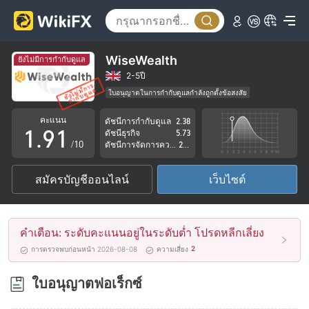
4
5
6
WiseWealth
ยังไม่มีการกำกับดูแล
7
2-5ปี
ใบอนุญาตในการกำกับดูแลกำลังถูกตั้งข้อสงสัย
0
8
0
กลุ่มธุรกิจที่ต้องสงสัย
คะแนน
ดัชนีการกำกับดูแล
2.38
ระวังความเสี่ยงอันตรายที่อาจจะซ่อนอยู่
1
.
9
1
ดัชนีธุรกิจ
5.73
/10
ดัชนีการจัดการความเสี่ยง
2.61
2
2
สมัครบัญชีออนไลน์
เว็บไซต์
3
3
4
4
คำเตือน: ระดับคะแนนอยู่ในระดับต่ำ โปรดหลีกเลี่ยง
5
5
2
การตรวจพบก่อนหน้า 2026-08-08
ความเสี่ยง
6
6
ใบอนุญาตฟอเร็กซ์
7
7