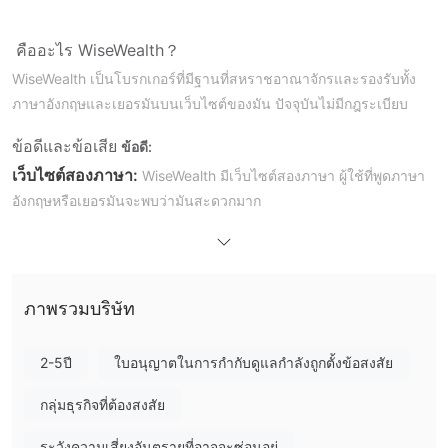
คืออะไร WiseWealth？
WiseWealth เป็นโบรกเกอร์ที่มีฐานที่สหราชอาณาจักรและรองรับทั้ง
ภาษาอังกฤษและเยอรมันบนเว็บไซต์ของมัน ปัจจุบันไม่มีกฎระเบียบ
ข้อดีและข้อเสีย
ข้อดี:
เว็บไซต์สองภาษา:
WiseWealth มีเว็บไซต์สองภาษา ผู้ใช้ที่พูดภาษา
อังกฤษหรือเยอรมันจะพบว่ามันสะดวกมาก
รองรับเครื่องมือการตลาดหลากหลาย:
WiseWealth ให้การเข้า
ถึงเครื่องมือการตลาดหลากหลาย รวมถึง CFDs สำหรับ cryptos, สกุล
เงิน, หุ้น, สินค้า, ดัชนี, ETFs, พันธบัตร, ตัวเลือกและฟิวเจอร์ส,
สินทรัพย์อนุพันธ์, ผลิตภัณฑ์โครงสร้าง
ภาพรวมบริษัท
ข้อเสีย:
2-5ปี
ใบอนุญาตในการกำกับดูแลกำลังถูกตั้งข้อสงสัย
ไม่มีกฎระเบียบ:
ขาดการตรวจสอบจากผู้กำกับดูแลทางการเงินจะ
ทำให้ผู้ใช้กังวลเกี่ยวกับความปลอดภัยและความโปร่งใสของการ
กลุ่มธุรกิจที่ต้องสงสัย
ดำเนินงานของ WiseWealth
บางหน้าเว็บไซต์มีปัญหาการทำงาน:
ระวังความเสี่ยงอันตรายที่อาจจะซ่อนอยู่
ผู้ใช้จะพบปัญหาเกี่ยวกับการ