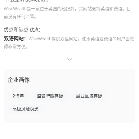
WiseWealth是一家位于英国的经纪商，其网站支持英语和德语。目
前没有任何监管。
优点和缺点
优点：
双语网站：
WiseWealth提供双语网站，使用英语或德语的用户会觉
得非常方便。
支持多种市场工具：
WiseWealth提供多种市场工具，包括加密货
币、货币、股票、商品、指数、ETF、债券、期权和期货、衍生品和
结构化产品的差价合约。
企业画像
缺点：
无监管：
缺乏监管监督会让用户对WiseWealth的运营的合法性和透
2-5年
监管牌照存疑
展业区域存疑
明度产生担忧。
部分网页子页面故障：
用户将遇到某些网页子页面故障的问题，
高级风险隐患
这将会相当令人困惑。
缺乏关键交易条件的信息：
WiseWealth的网站缺乏关键交易条件
的信息，如手续费、杠杆和账户类型。