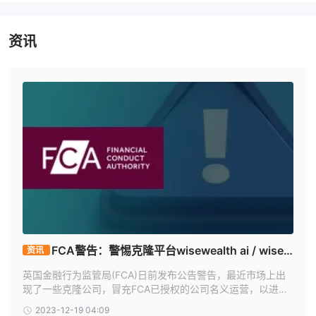
WiseWealth是合法的还是诈骗？
监管情况：
WiseWealth目前没有任何监管，这意味着它不受任何金
资讯
融监管机构的监督，也没有任何经营金融市场的许可证。缺乏监管监
督引发了对该公司遵守金融标准和法规的担忧，增加了投资者的风
险。
用户反馈：
用户应该查看其他客户的评论和反馈，以更全面地了解
该经纪商，或在信誉良好的网站和论坛上寻找评论。
安全措施：
到目前为止，我们还没有找到关于该经纪商的安全措施
的任何信息。
市场工具
加密货币：
交易各种加密货币的差价合约（CFDs），允许用户在
不拥有基础资产的情况下对其价格波动进行投机。
货币（外汇）：
访问外汇市场以交易货币对，使用户能够利用不同
FCA警告：警惕克隆平台wisewealth ai / wisew
资讯
货币之间的汇率波动获利。
ealth.ai
股票：
英国金融行为监管局(FCA)日前发布公告警告，最近市场上出
个股差价合约（CFDs），为交易者提供了在不直接拥有股票
现了一些克隆公司，冒充FCA已授权的公司名义运营，以进行
的情况下对公开交易公司的股价波动进行投机的机会。
诈骗活动。
大宗商品：
交易黄金、白银、石油和农产品等大宗商品的差价合约
2023-12-19 04:09