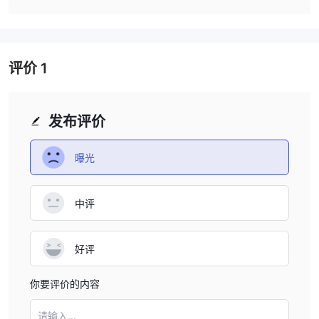
（CFDs），使投资者能够参与大宗商品市场而无需实际拥有。
指数：
股票市场指数的差价合约（CFDs），使交易者能够对整个股
票市场行业或经济的表现进行投机。
交易所交易基金（ETFs）：
访问ETFs的差价合约（CFDs），代
评价
1
表一篮子证券并跟踪特定市场行业或资产类别的表现。
债券：
交易债券的差价合约（CFDs），允许投资者对政府或公司发
行的固定收益证券的价格波动进行投机。
发布评价
期权和期货：
访问期权和期货合约的差价合约（CFDs），使交易
者能够在不直接拥有基础资产的情况下从其价格波动中获利。
曝光
衍生品：
访问各种衍生产品，包括期权、掉期和远期合约，使投资
者能够管理风险并对各种金融市场的价格波动进行投机。
中评
结构化产品：
交易结构化产品的差价合约（CFDs），这些金融工
具是为满足特定投资目标而创建的，提供定制的风险回报配置。
好评
交易平台
MetaTrader 4
WiseWealth为其客户提供
平台，这是业内广泛认可
你要评价的内容
和信任的交易平台。该平台允许用户执行交易、分析市场并高效管理
其账户。用户可以灵活地直接从Web浏览器访问平台，方便随时随
请输入...