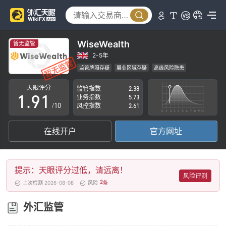
4
5
6
WiseWealth
暂无监管
7
2-5年
监管牌照存疑
展业区域存疑
高级风险隐患
0
8
0
天眼评分
监管指数
2.38
1
.
9
1
业务指数
5.73
/10
风控指数
2.61
2
2
在线开户
官方网址
3
3
4
4
提示：天眼评分过低，请远离！
5
5
风险评测
2
上次检测 2026-08-08
风险
条
6
6
外汇监管
7
7