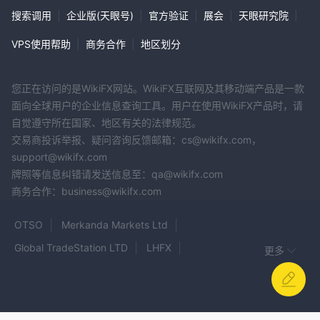
搜索调用
|
企业版(天眼号)
|
官方验证
|
展会
|
天眼研究院
|
VPS使用帮助
|
商务合作
|
地区划分
您正在访问的是WikiFX网站。WikiFX互联网及其移动端产品是一款
面向全球用户的企业信息查询工具。用户在使用WikiFX产品时，请
自觉遵守所在国家、地区有关的法律规范。
交易商投诉举报、疑问咨询反馈邮箱：cs@wikifx.com，
support@wikifx.com
牌照等信息纠错请发送信息至：qa@wikifx.com
商务合作：business@wikifx.com
OTSO
Merkanda Markets Ltd
Global TradeStation LTD
LHFX
更多
4SYTE TRADING LTD
万腾
CULLINAN CAPITAL LIMITED
TradersTrust
BETATRADE
ALPHA GLOBALMARKET
Leed Markets