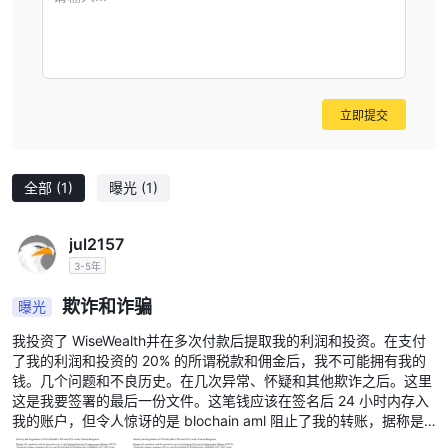
地进行交易。
MetaTrader 4平台适用于偏好更全面交易体验的桌面用户。它还支
持移动交易，使用户能够从Android或iOS设备无缝交易，提供灵活
性和市场的随时随地的可访问性。
立即提交
客户支持
联系表格：
用户可以在WiseWealth网站上填写联系表格，提交查询
或请求帮助。
全部
(1)
曝光
(1)
电子邮件：
support@wisewealth.ai
用户可以通过电子邮件
与
支持团队联系。
jul2157
电话：
+442039962402
用户可以在营业时间内通过电话
联系
3-5年
WiseWealth的客户支持团队。
欺诈和诈骗
曝光
服务时间：
周一至周五，9:00至17:00
客户支持团队
可用。
我投资了 WiseWealth并在多次付款后提取我的利润和投资。在支付
结论
了我的利润和投资的 20% 的所谓税款和佣金后，我不可能拥有我的
钱。几个问题和不良历史。在几次异常、怀疑和其他欺诈之后。这里
作为经纪商，WiseWealth支持多种交易工具和双语网站。然而，它
这是我要签署的最后一份文件。这笔钱应该在签名后 24 小时内存入
目前没有受到监管。它也缺乏关键交易条件的信息。
我的账户，但令人惊讶的是 blochain aml 阻止了我的转账，据称是
为了验证我的钱的来源（这是错误的），并且他要求我再支付一笔款