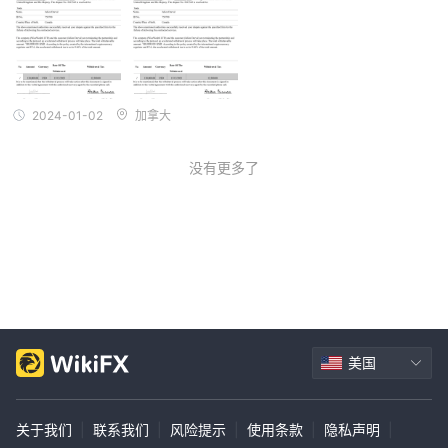
常见问题（FAQ）
项，我拒绝了。我还有其他几份文件和证明！
问题：
WiseWealth是否提供全天候客户支持
？
答案：他们仅在周一至周五的9:00-17:00提供客户支持。
问题：他们支持MT4/5吗？
答案：是的，他们支持MT4。
2024-01-02
加拿大
问题：WiseWealth是否受监管？
答案：不，它没有受到监管。
没有更多了
风险警示
在线交易涉及重大风险，您可能会损失所有投资资本。它并不适合所
有交易者或投资者。请确保您了解所涉及的风险，并注意本评估中提
供的信息可能会因公司服务和政策的更新而发生变化。
美国
关于我们
|
联系我们
|
风险提示
|
使用条款
|
隐私声明
|