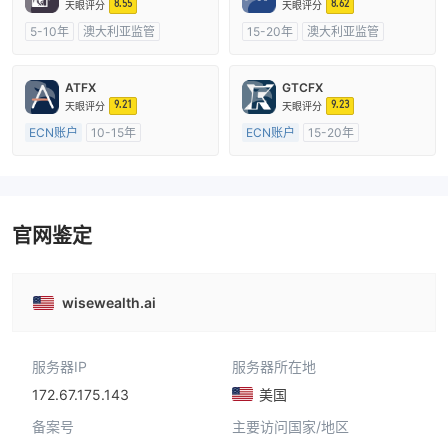
8.55
8.62
天眼评分
天眼评分
5-10年
澳大利亚监管
15-20年
澳大利亚监管
全牌照 (MM)
主标MT4
全牌照 (MM)
主标MT4
ATFX
GTCFX
9.21
9.23
天眼评分
天眼评分
ECN账户
10-15年
ECN账户
15-20年
澳大利亚监管
全牌照 (MM)
英国监管
全牌照 (MM)
主标MT4
主标MT4
官网鉴定
wisewealth.ai
服务器IP
服务器所在地
172.67.175.143
美国
备案号
主要访问国家/地区