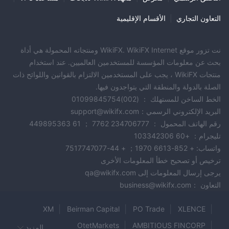
iOS، مما يوفر المرونة والوصول إلى الأسواق في أي وقت وفي أي مكان.
التعاون التجاري
|
الأقسام الإقليمية
دعم العملاء
نموذج الاتصال:
يمكن للمستخدمين ملء نموذج اتصال على موقع
نت تزور موقع WikiFX. WikiFX Internet ومنتجاته المحمولة هي أداة
WiseWealth لتقديم استفساراتهم أو طلبات المساعدة.
بحث عن معلومات المؤسسة للمستخدمين العالميين. عند استخدام
البريد الإلكتروني:
يمكن للمستخدمين التواصل مع فريق الدعم عبر البريد
منتجات WikiFX ، يجب على المستخدمين الالتزام بالقوانين واللوائح ذات
على support@wisewealth.ai.
الإلكتروني
الصلة بالدولة والمنطقة التي يتواجدون فيها.
الهاتف:
يمكن للمستخدمين الاتصال بفريق دعم عملاء WiseWealth عبر
الخط الساخن للمستهلك ： (002)01099845754
على الرقم +442039962402
الهاتف
خلال ساعات العمل.
البريد الإلكتروني الرسمي：support@wikifx.com
وقت الخدمة:
من الاثنين إلى الجمعة، من
فريق دعم العملاء متاح
رقم الهاتف المحمول ： 234706777 7762 ； 61 449895363
الساعة 9:00 حتى الساعة 17:00.
تليجرام： +60 103342306
واتساب: + 852-6613 1970； + 44-7517747077
استنتاج
ترخيص أو تصحيح خطأ المعلومات الأخرى
كوسيط، يدعم WiseWealth العديد من أدوات التداول وموقع ويب ثنائي
يرجى إرسال المعلومات إلى qa@wikifx.com
اللغة. ومع ذلك، ليس لديها حاليًا أي تنظيمات. كما أنها تفتقر إلى معلومات
التعاون ：business@wikifx.com
حول شروط التداول الرئيسية.
XM
Beirman Capital
PO Trade
XLENCE
الأسئلة المتكررة (FAQs)
OtetMarkets
AMBITIOUS FINCORP
المزيد