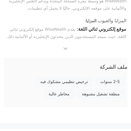
WiseWealth هو وسيط مقره المملكة المتحدة ويدعم اللغتين الإنجليزية
والألمانية على موقعه الإلكتروني. حاليًا لا يحمل أي تنظيمات.
المزايا والعيوب
المزايا:
موقع إلكتروني ثنائي اللغة:
يقدم WiseWealth موقع إلكتروني ثنائي
اللغة، حيث سيجد المستخدمون الذين يتحدثون الإنجليزية أو الألمانية ذلك
مريحًا جدًا.
دعم أدوات السوق المتعددة:
يوفر WiseWealth الوصول إلى مجموعة
واسعة من أدوات السوق، بما في ذلك عقود الفروقات للعملات المشفرة
والعملات والأسهم والسلع والمؤشرات وصناديق المتداولة والسندات
ملف الشركة
والخيارات والعقود الآجلة والمشتقات والمنتجات المهيكلة.
2-5 سنوات
ترخيص تنظيمي مشكوك فيه
العيوب:
لا يوجد تنظيم:
منطقة تشغيل مشبوهة
مخاطر عالية
نقص الرقابة التنظيمية سيثير قلق المستخدمين بشأن
أمان وشفافية عمليات WiseWealth.
بعض صفحات الموقع تعمل بشكل غير صحيح:
سيواجه المستخدمون
مشاكل في بعض صفحات الموقع التي تعمل بشكل غير صحيح، مما
سيكون مربكًا للغاية.
نقص المعلومات حول شروط التداول الرئيسية:
يفتقر موقع