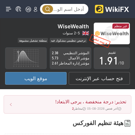
4
5
6
WiseWealth
غير منظم
7
2-5 سنوات
ترخيص تنظيمي مشكوك فيه
منطقة تشغيل مشبوهة
0
8
0
مخاطر عالية
تقييم
المؤشر التنظيمي
2.38
1
.
9
1
مؤشر الأعمال
5.73
/10
مؤشر إدارة المخاطر
2.61
2
2
فتح حساب عبر الإنترنت
موقع الويب
3
3
4
4
تحذير: درجة منخفضة ، يرجى الابتعاد!
5
5
آخر فحص 2026-08-05
مخاطر
2
6
6
هيئة تنظيم الفوركس
7
7