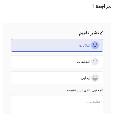
مراجعة
1
WiseWealth إلى معلومات حول شروط التداول الرئيسية مثل الرسوم
والرافعة المالية وأنواع الحسابات.
هل WiseWealth شرعي أم احتيال؟
الرقابة التنظيمية:
يعمل WiseWealth حاليًا بدون أي تنظيم، مما يعني
نشر تقييم
أنه لا يخضع لإشراف أي هيئات رقابية مالية ولا يمتلك أي تراخيص للعمل
في السوق المالية. غياب أي رقابة من هذا القبيل يثير مخاوف بشأن التزام
البلاغات
الشركة بالمعايير المالية والقوانين، مما يزيد من مخاطر المستثمرين.
تعليقات المستخدمين:
يجب على المستخدمين التحقق من التقييمات
التعليقات
وتعليقات العملاء الآخرين للحصول على نظرة شاملة أكثر عن الوسيط، أو
البحث عن تقييمات على مواقع ومنتديات موثوقة.
إجراءات الأمان:
حتى الآن لم نجد أي معلومات حول إجراءات الأمان لهذا
إيجابي
الوسيط.
المحتوى الذي تريد تقييمه
أدوات السوق
العملات المشفرة:
تداول عقود الفروقات (CFDs) على مختلف العملات
مطلوب...
المشفرة، مما يتيح للمستخدمين التكهن بحركة أسعارها دون امتلاك
الأصول الأساسية.