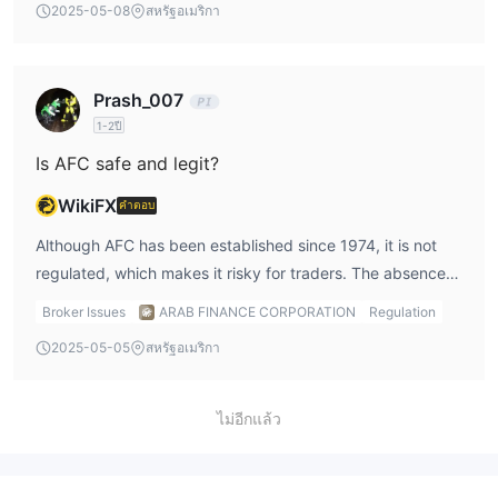
2025-05-08
สหรัฐอเมริกา
Prash_007
1-2ปี
Is AFC safe and legit?
WikiFX
คำตอบ
Although AFC has been established since 1974, it is not
regulated, which makes it risky for traders. The absence
of regulation means there is no guarantee of fund
Broker Issues
ARAB FINANCE CORPORATION
Regulation
protection or oversight, which can increase the risks of
2025-05-05
สหรัฐอเมริกา
using this broker.
ไม่อีกแล้ว