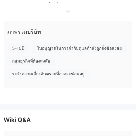
ข้อดีและข้อเสีย
AFC เป็นที่ถูกต้องหรือไม่?
ขาดกฎระเบียบที่ถูกต้อง
ในปัจจุบัน, AFC
โบรกเกอร์ที่ไม่ได้รับการ
กำกับดูแลสามารถเป็นอันตรายอย่างมาก เช่น การฉ้อโกง ขาดความ
คุ้มครองสำหรับนักลงทุน หรือบริการที่ไม่เชื่อถือได้ นอกจากนี้เราไม่พบ
ภาพรวมบริษัท
ข้อมูลใดเกี่ยวกับโดเมนของมัน
5-10ปี
ใบอนุญาตในการกำกับดูแลกำลังถูกตั้งข้อสงสัย
ฉันสามารถซื้อขายอะไรบน AFC ได้บ้าง?
AFC ให้บริการสินทรัพย์หลากหลายประเภทรวมถึงทุกกลุ่มสินทรัพย์หลัก
กลุ่มธุรกิจที่ต้องสงสัย
(หุ้น พันธบัตร สินค้า และฟอเร็กซ์)
และเครื่องมือที่ซื้อขายใน
(ฟอเร็กซ์สปอต ฟิวเจอร์ ตัวเลือก
ตลาดหลักทรัพย์และตลาด OTC
ระวังความเสี่ยงอันตรายที่อาจจะซ่อนอยู่
CFD หุ้น ETF พันธบัตรและกองทุนรวม)
บริการลูกค้า
24/7
AFC มีบริการสนับสนุนลูกค้า
รวมถึงอีเมล โทรศัพท์ แบบฟอร์ม
ติดต่อ และโซเชียลมีเดีย
Wiki Q&A
สรุป
แม้ว่า AFC จะมีผลิตภัณฑ์หลายรายการ แต่สถานะที่ไม่ได้รับการ