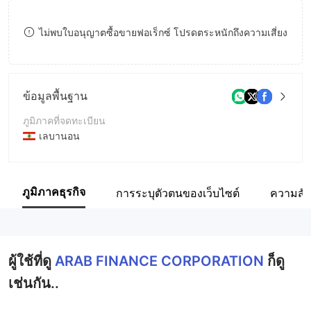
9
7
ไม่พบใบอนุญาตซื้อขายฟอเร็กซ์ โปรดตระหนักถึงความเสี่ยง
8
9
ข้อมูลพื้นฐาน
ภูมิภาคที่จดทะเบียน
เลบานอน
ระยะเวลาดำเนินการ
5-10ปี
ภูมิภาคธุรกิจ
การระบุตัวตนของเว็บไซต์
ความสัม
ชื่อบริษัท
Arab Finance Corporation
ผู้ใช้ที่ดู
ARAB FINANCE CORPORATION
ก็ดู
เช่นกัน..