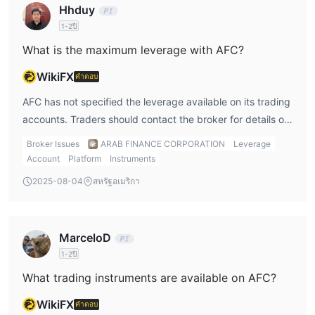
ควบคุมและข้อมูลจำกัดเกี่ยวกับบัญชีค่าธรรมเนียมและแพลตฟอร์มการ
Hhduy
ซื้อขายทำให้น้อยลง ทางเราไม่แนะนำให้คุณเลือกโบรกเกอร์นี้โดย
1-2ปี
เฉพาะอย่างยิ่งถ้าคุณเป็นมือใหม่
What is the maximum leverage with AFC?
คำถามที่พบบ่อย
WikiFX
คำตอบ
AFC ดีสำหรับมือใหม่หรือไม่?
AFC has not specified the leverage available on its trading
ไม่ดี เนื่องจากไม่ได้รับการควบคุมและขาดข้อมูลเพียงพอ
accounts. Traders should contact the broker for details on
AFC ดีสำหรับการซื้อขายในวันเดียวกันหรือไม่?
leverage options.
Broker Issues
ARAB FINANCE CORPORATION
Leverage
เนื่องจาก AFC ไม่ได้รับการควบคุมและขาดข้อมูลเกี่ยวกับคุณสมบัติ
Account
Platform
Instruments
การซื้อขายสำคัญ เช่น เลเวอเรจ สเปรด และแพลตฟอร์มการซื้อขาย
อาจไม่เหมาะสมสำหรับการซื้อขายในวันเดียวกัน
2025-08-04
สหรัฐอเมริกา
การซื้อขายกับ AFC ปลอดภัยหรือไม่?
ไม่ปลอดภัยที่จะซื้อขายกับ AFC เนื่องจากไม่มีการกำหนดข้อบังคับ
MarceloD
1-2ปี
What trading instruments are available on AFC?
WikiFX
คำตอบ