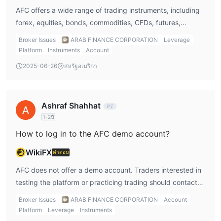
AFC offers a wide range of trading instruments, including
forex, equities, bonds, commodities, CFDs, futures,
options, ETFs, and mutual funds. However,
Broker Issues
ARAB FINANCE CORPORATION
Leverage
cryptocurrencies and indices are not available.
Platform
Instruments
Account
2025-06-26
สหรัฐอเมริกา
Ashraf Shahhat
1-2ปี
How to log in to the AFC demo account?
WikiFX
คำตอบ
AFC does not offer a demo account. Traders interested in
testing the platform or practicing trading should contact
AFC for more information on available alternatives.
Broker Issues
ARAB FINANCE CORPORATION
Account
Platform
Leverage
Instruments