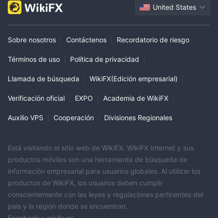
United States
Sobre nosotros
|
Contáctenos
|
Recordatorio de riesgo
|
Términos de uso
|
Política de privacidad
|
Llamada de búsqueda
|
WikiFX(Edición empresarial)
|
Verificación oficial
|
EXPO
|
Academia de WikiFX
|
Auxilio VPS
|
Cooperación
|
Divisiones Regionales
Está visitando el sitio web de WikiFX. WikiFX Internet y sus
productos móviles son una herramienta de búsqueda de
información empresarial para usuarios globales. Al utilizar los
productos de WikiFX, los usuarios deben cumplir
conscientemente con las leyes y regulaciones pertinentes del
país y la región donde se encuentran.
Facebook：wikifx.es