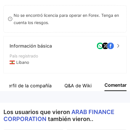
9
7
No se encontró licencia para operar en Forex. Tenga en
8
cuenta los riesgos.
9
Información básica
País registrado
Líbano
Período de Funcionamiento
De 5 a 10 años
Comentar
Perfil de la compañía
Q&A de Wiki
Empresa
Arab Finance Corporation
Los usuarios que vieron
ARAB FINANCE
CORPORATION
también vieron..