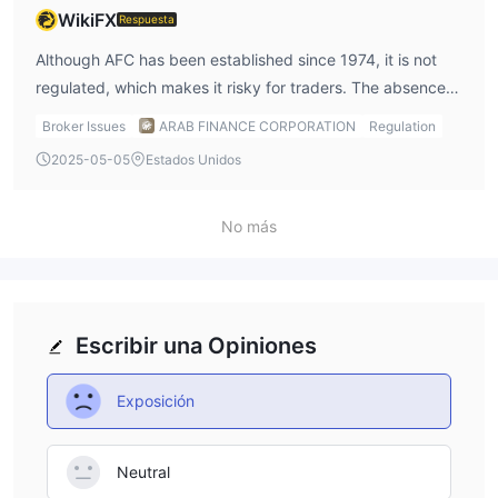
WikiFX
Respuesta
Although AFC has been established since 1974, it is not
regulated, which makes it risky for traders. The absence
of regulation means there is no guarantee of fund
Broker Issues
ARAB FINANCE CORPORATION
Regulation
protection or oversight, which can increase the risks of
2025-05-05
Estados Unidos
using this broker.
No más
Escribir una Opiniones
Exposición
Neutral