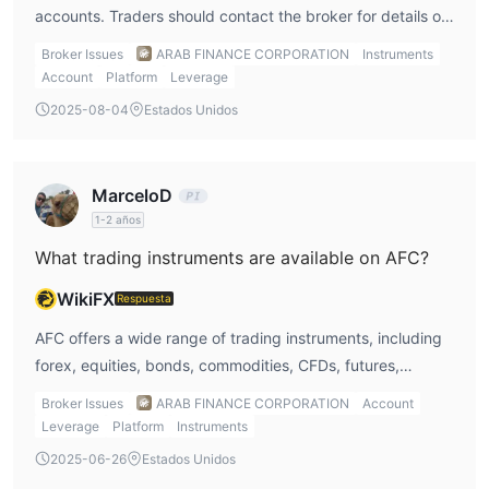
plataformas de negociación lo hacen menos atractivo. No
accounts. Traders should contact the broker for details on
recomendamos elegir este bróker, especialmente si eres
leverage options.
Broker Issues
ARAB FINANCE CORPORATION
Instruments
principiante.
Account
Platform
Leverage
Preguntas Frecuentes
2025-08-04
Estados Unidos
¿Es AFC adecuado para principiantes?
No, porque no está regulado y carece de suficiente
información.
MarceloD
¿Es AFC adecuado para el day trading?
1-2 años
Dado que AFC no está regulado y hay falta de información
What trading instruments are available on AFC?
sobre características clave de negociación como
WikiFX
Respuesta
apalancamiento, spreads y plataformas de negociación, puede
que no sea adecuado para el day trading.
AFC offers a wide range of trading instruments, including
¿Es seguro operar con AFC?
forex, equities, bonds, commodities, CFDs, futures,
No, no es seguro operar con AFC porque no tiene regulaciones.
options, ETFs, and mutual funds. However,
Broker Issues
ARAB FINANCE CORPORATION
Account
cryptocurrencies and indices are not available.
Leverage
Platform
Instruments
2025-06-26
Estados Unidos