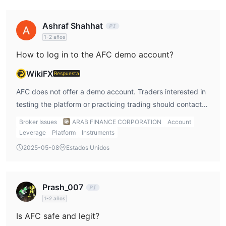
Ashraf Shahhat
1-2 años
How to log in to the AFC demo account?
WikiFX
Respuesta
AFC does not offer a demo account. Traders interested in
testing the platform or practicing trading should contact
AFC for more information on available alternatives.
Broker Issues
ARAB FINANCE CORPORATION
Account
Leverage
Platform
Instruments
2025-05-08
Estados Unidos
Prash_007
1-2 años
Is AFC safe and legit?