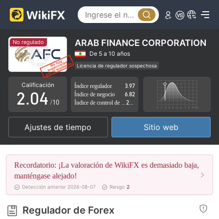
0
1
ARAB FINANCE CORPORATION
No regulado
0
2
De 5 a 10 años
Licencia de regulador sospechosa
1
3
Zona de negocio sospechoso
Riesgo potencial alto
Calificación
Índice regulador
3.97
2
.
0
4
Índice de negocio
6.82
/10
Índice de control de riesgo
2.82
3
1
5
Ajustes de tiempo
Sitio web
4
2
6
5
3
7
Recordatorio: ¡La valoración de WikiFX es demasiado baja,
6
4
8
manténgase alejado!
Detección anterior 2026-08-07
Riesgo
2
7
5
9
Regulador de Forex
8
6