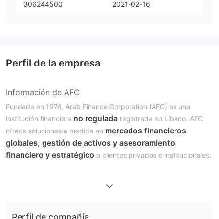
306244500
2021-02-16
Perfil de la empresa
Información de AFC
Fundada en 1974, Arab Finance Corporation (AFC) es una
no regulada
institución financiera
registrada en Líbano. AFC
mercados financieros
ofrece soluciones a medida en
globales, gestión de activos y asesoramiento
financiero y estratégico
a clientes privados e institucionales.
Ventajas y Desventajas
¿Es AFC Legítimo?
carece de regulación válida
En la actualidad, AFC
. Los
brokers no regulados pueden representar grandes riesgos,
como fraude, falta de protección al inversor o servicios poco
Perfil de compañía