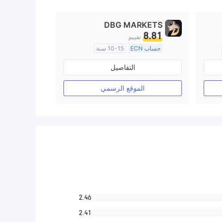
DBG MARKETS
8.81
تقييم
حساب ECN
10-15 سنة
منظمة في أستراليا
التفاصيل
صناعة السوق (MM)
رخصة كاملة ميتاتريدر ٤
الموقع الرسمي
2.46
2.41