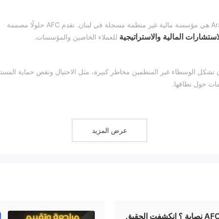
تأسست في عام 1974، Arab Finance Corporation (AFC) هي مؤسسة مالية غير منظمة مسجلة في لبنان. تقدم AFC حلولًا مصممة
لاستشارات المالية والاستراتيجية
للعملاء الخاصين والمؤسسات.
 تشكل الوسطاء غير المنظمين مخاطر كبيرة، مثل الاحتيال ونقص حماية المستث
مات حول نطاقها.
(الأسهم، السندات، السلع والعملات الأجنبية)
والأدوا
العقود الآجلة، الخيارات، العقود مقابل الفروقات، الأسهم، صناديق
عرض المزيد
مشتركة).
بوع، بما في ذلك البريد الإلكتروني والهاتف ونموذج الاتصال ووسائل التواصل
هل شركة AFC نصابة ؟ انكشفت الحقيق