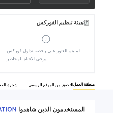
3
1
5
4
2
6
هيئة تنظيم الفوركس
5
3
7
6
4
8
لم يتم العثور على رخصة تداول فوركس.
يرجى الانتباه للمخاطر.
7
5
9
8
6
منطقة العمل
التحقق من الموقع الرسمي
شجرة العل
9
7
8
المستخدمون الذين شاهدوا
ATION