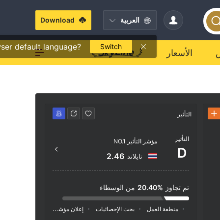
العربية
Download
ser default language?
Switch
الأسعار
التأثير
جهة الاتصال
التأثير
+961 1 379 159
مؤشر التأثير NO.1
D
om.lb/
2.46
تايلاند
na El H
Lebanon
تم تجاوز
20.40%
من الوسطاء
منطقة العمل
بحث الإحصائيات
إعلان
مؤشر السوشيال ميديا