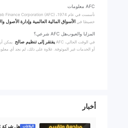
AFC معلومات
الأسواق المالية العالمية وإدارة الأصول وا
خصيصًا في
المزايا والعيوب
هل AFC شرعي؟
يفتقر إلى تنظيم صالح
في الوقت الحالي، AFC
. يمكن أن
أو الخدمات غير الموثوقة. علاوة على ذلك، لم نجد أي معلو
ما الذي يمكنني التداول به على AFC؟
AFC يوفر مجموعة واسعة من الأصول، بما في ذلك جميع فئات الأصول الرئيسية
(عملات الفوركس الفورية، 
المتداولة في البورصة وخارجها
المؤشرات المتداولة، السندات وصناديق الاستثمار ال
خدمة العملاء
AFC يقدم دعمًا للعملاء على مدار الساعة طوال أيام الأس
أخبار
الاجتماعي.
الخلاصة
البلاغات