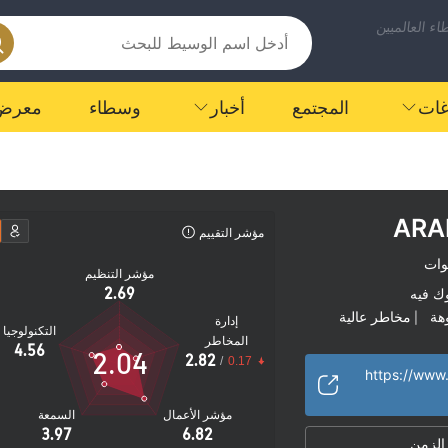
ء العالميين
اغات
المجتمع
أخبار
وسطاء
معرض
ARA
مؤشر التقييم
COR
مؤشر التنظيم
2.69
ك فيه
هة
مخاطر عالية
|
إدارة
التكنولوجيا
المخاطر
4.56
2.04
2.82
/
0.17
https://www.
مؤشر الأعمال
السمعة
3.97
6.82
 الزمن