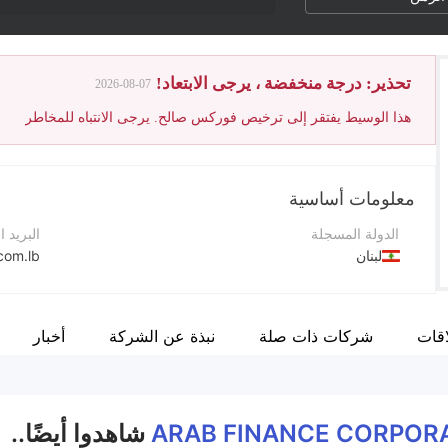
تحذير: درجة منخفضة ، يرجى الابتعاد!
2026-08-07
هذا الوسيط يفتقر إلى ترخيص فوركس صالح. يرجى الانتباه للمخاطر
معلومات أساسية
الدولة المسجلة
البريد ا
لبنان
com.lb
فترة التشغيل
رقم الت
5-10 سنوات
+9611379159
اقات
شركات ذات صلة
نبذة عن الشركة
أخبار
اسم الشركة
موقع ا
Arab Finance Corporation
ARAB FINANCE CORPOR
شاهدوا أيضًا..