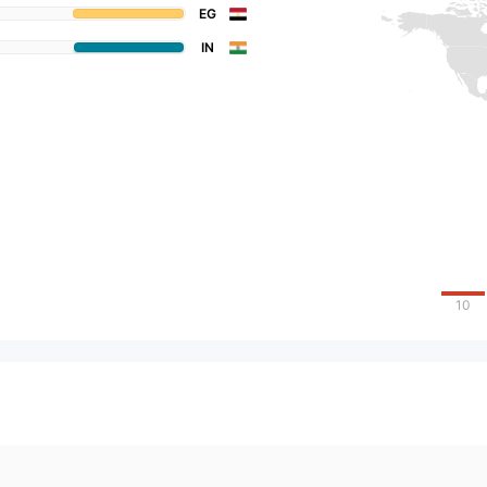
EG
IN
10