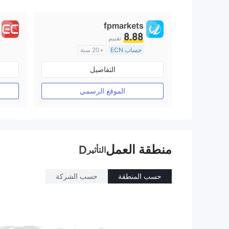
9
fpmarkets
8.88
تقييم
حساب ECN
+20 سنة
منظمة في أستراليا
التفاصيل
صناعة السوق (MM)
رخصة كاملة ميتاتريدر ٤
الموقع الرسمي
منطقة العمل
D
التأثير
حسب المنطقة
حسب الشركة