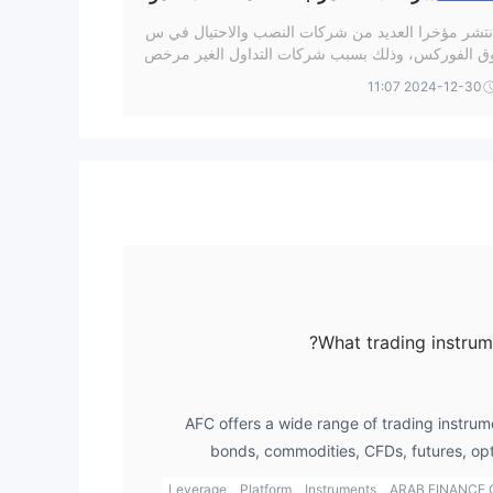
قة أم احتيال؟
نتشر مؤخرا العديد من شركات النصب والاحتيال في س
ق الفوركس، وذلك بسبب شركات التداول الغير مرخص
 والتي تبدأ في خداع المتداولين لسرقة أموالهم بطرق غ
2024-12-30 11:07
ير شرعية في هذا المقال سنركز علي شركة (Arab Fin
ance Corporation (AFC لكشف حقيقتها وكيفية تجنب
لوقوع في فخ الشركات الوسيطة المحتالة. واصل القراء
 لمعرفة المزيد .
What trading instrum
AFC offers a wide range of trading instrume
bonds, commodities, CFDs, futures, opt
However, cryptocurrencies 
Leverage
Platform
Instruments
ARAB FINANCE