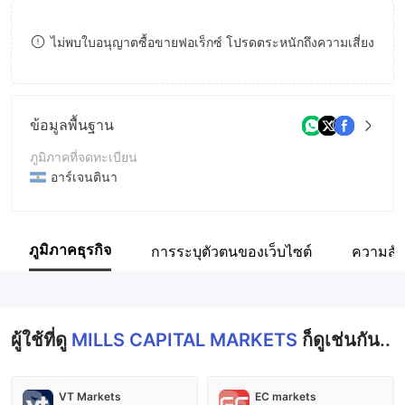
9
7
ไม่พบใบอนุญาตซื้อขายฟอเร็กซ์ โปรดตระหนักถึงความเสี่ยง
8
9
ข้อมูลพื้นฐาน
ภูมิภาคที่จดทะเบียน
อาร์เจนตินา
ระยะเวลาดำเนินการ
5-10ปี
ภูมิภาคธุรกิจ
การระบุตัวตนของเว็บไซต์
ความสัม
ชื่อบริษัท
Mills Capital Markets S.A.
ผู้ใช้ที่ดู
MILLS CAPITAL MARKETS
ก็ดูเช่นกัน..
VT Markets
EC markets