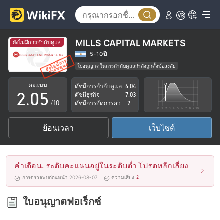
0
1
2
MILLS CAPITAL MARKETS
ยังไม่มีการกำกับดูแล
0
3
5-10ปี
ใบอนุญาตในการกำกับดูแลกำลังถูกตั้งข้อสงสัย
1
4
ระวังความเสี่ยงอันตรายที่อาจจะซ่อนอยู่
คะแนน
ดัชนีการกำกับดูแล
4.04
2
.
0
5
ดัชนีธุรกิจ
7.03
/10
ดัชนีการจัดการความเสี่ยง
2.88
3
1
6
ย้อนเวลา
เว็บไซต์
4
2
7
5
3
8
คำเตือน: ระดับคะแนนอยู่ในระดับต่ำ โปรดหลีกเลี่ยง
6
4
9
2
การตรวจพบก่อนหน้า 2026-08-07
ความเสี่ยง
7
5
ใบอนุญาตฟอเร็กซ์
8
6