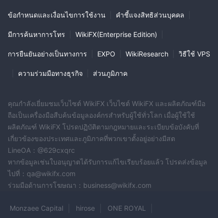
ข้อกำหนดและเงื่อนไขการใช้งาน
|
คำชี้แจงสิทธิส่วนบุคคล
|
มีการค้นหาการโทร
|
WikiFX(Enterprise Edition)
|
การยืนยันอย่างเป็นทางการ
|
EXPO
|
WikiResearch
|
วิธีใช้ VPS
|
ความร่วมมือทางธุรกิจ
|
ส่วนภูมิภาค
คุณกำลังเยี่ยมชมเว็บไซต์ WikiFX เว็บไซต์ WikiFX และผลิตภัณฑ์มือ
ถือเป็นเครื่องมือสืบค้นข้อมูลองค์กรสำหรับผู้ใช้ทั่วโลก เมื่อผู้ใช้ใช้
ผลิตภัณฑ์ WikiFX โปรดปฏิบัติตามกฎหมายและระเบียบข้อบังคับที่
เกี่ยวข้องของประเทศและภูมิภาคที่พวกเขาตั้งอยู่อย่างมีสต
LineOA：@629cxqrc
หากข้อมูลเช่นใบอนุญาตได้รับการแก้ไขเรียบร้อยแล้ว โปรดส่งข้อมูล
ไปที่：qa@wikifx.com
ร่วมมือด้านการโฆษณา：business@wikifx.com
Monzaee Capital
hirose
ONE ROYAL