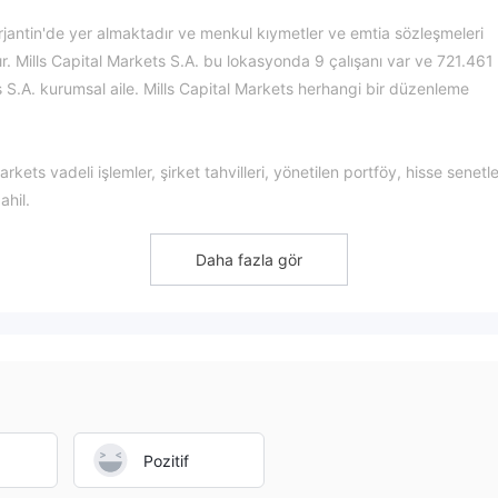
rjantin'de yer almaktadır ve menkul kıymetler ve emtia sözleşmeleri
ır. Mills Capital Markets S.A. bu lokasyonda 9 çalışanı var ve 721.461
ts S.A. kurumsal aile. Mills Capital Markets herhangi bir düzenleme
kets vadeli işlemler, şirket tahvilleri, yönetilen portföy, hisse senetle
ahil.
lnızca e-posta, linkedin üzerinden ulaşılabilir. verilen bir telefon
Daha fazla gör
Pozitif