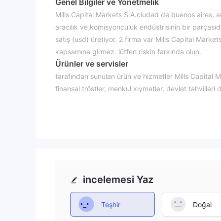
Genel Bilgiler ve Yönetmelik
Mills Capital Markets S.A.ciudad de buenos aires, a
aracılık ve komisyonculuk endüstrisinin bir parçasıd
satış (usd) üretiyor. 2 firma var Mills Capital Marke
kapsamına girmez. lütfen riskin farkında olun.
Ürünler ve servisler
tarafından sunulan ürün ve hizmetler Mills Capital Mar
finansal tröstler, menkul kıymetler, devlet tahvilleri d
Müşteri servisi
the Mills Capital Markets müşteri destek hizmetine ya
numarası bile yok.
incelemesi Yaz
Teşhir
Doğal