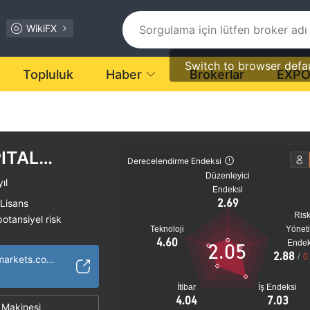
WikiFX
Switch to browser defa
Topluluk
Haber
Brokerlar
EXP
ITAL
Derecelendirme Endeksi
Düzenleyici
ıl
Endeksi
2.69
 Lisans
Ris
tansiyel risk
Teknoloji
Yönet
4.60
Endek
2.05
2.88
/
0
http://millscapitalmarkets.com/
İtibar
İş Endeksi
4.04
7.03
Makinesi