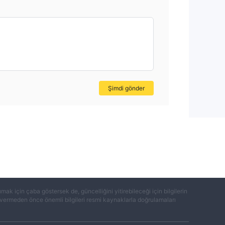
Şimdi gönder
k için çaba göstersek de, güncelliğini yitirebileceği için bilgilerin
ar vermeden önce önemli bilgileri resmi kaynaklarla doğrulamaları