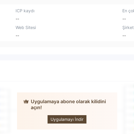
ICP kaydı
En çok
--
--
Web Sitesi
Şirket
--
--
Uygulamaya abone olarak kilidini
açın!
MILLS CAPITAL
MARKETS
Uygulamayı İndir