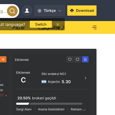
Türkçe
Download
ult language?
Switch
O
Pazar
Etkilemek
İletişim
Etkilemek
+54 
Etki endeksi NO.1
C
k
http:
5.30
Arjantin
imi
Juana M
si
smeral
.17
20.50%
brokeri geçildi
C1107C
enos Ai
Sergi Alanı
Arama İstatistikleri
Reklam
Sosyal Medya İnde