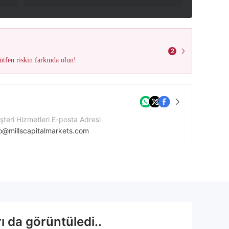
2
tfen riskin farkında olun!
teri Hizmetleri E-posta Adresi
fo@millscapitalmarkets.com
tişim Numarası
41148495641
ket Web Sitesi
p://millscapitalmarkets.com/
ı da görüntüledi..