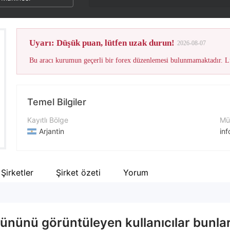
Uyarı: Düşük puan, lütfen uzak durun!
2026-08-07
Bu aracı kurumun geçerli bir forex düzenlemesi bulunmamaktadır. Lü
Temel Bilgiler
Kayıtlı Bölge
Müş
Arjantin
in
İşletme Dönemi
İle
5-10 yıl
+5
i Şirketler
Şirket özeti
Yorum
Şirket Adı
Şir
Mills Capital Markets S.A.
htt
ününü görüntüleyen kullanıcılar bunlar