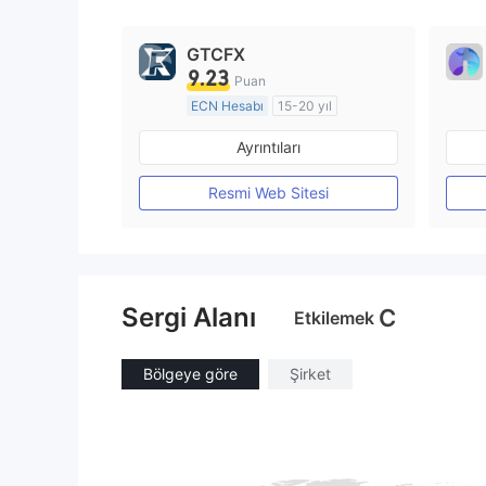
9
GTCFX
9.23
Puan
ECN Hesabı
15-20 yıl
Düzenleyici Ülke/Bölge: Birleşik Krallık
Ayrıntıları
Pazar Yapıcılık (MM)
MT4 Tam Lisans
Resmi Web Sitesi
Sergi Alanı
C
Etkilemek
Bölgeye göre
Şirket