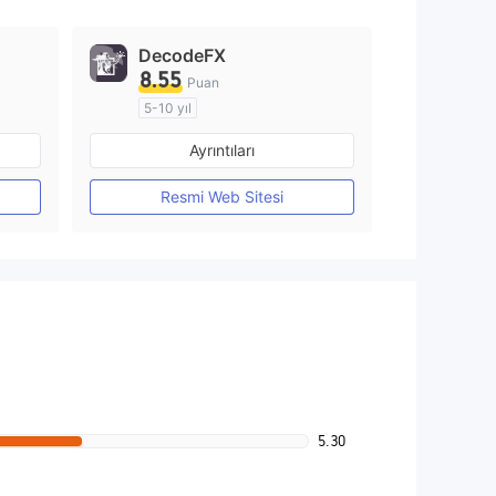
DecodeFX
8.55
Puan
5-10 yıl
Düzenleyici Ülke/Bölge: Avustralya
Düzenleyici Ülke/Bölge: Avustralya
Ayrıntıları
Pazar Yapıcılık (MM)
MT4 Tam Lisans
Resmi Web Sitesi
5.30