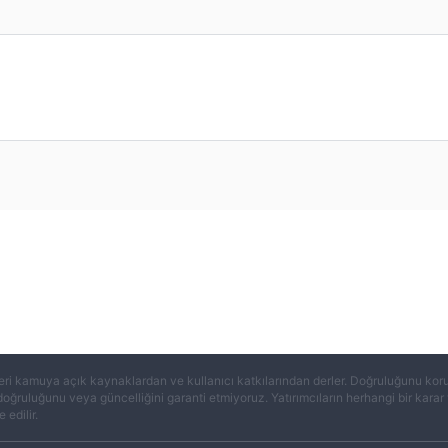
eri kamuya açık kaynaklardan ve kullanıcı katkılarından derler. Doğruluğunu koruma
 doğruluğunu veya güncelliğini garanti etmiyoruz. Yatırımcıların herhangi bir kar
 edilir.