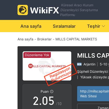
Küresel Aracı Kurum
Düzenleyici Soruşturma
Platformu
0
Ana sayfa
Sıralamalar
Teşhir
Ana sayfa
-
Brokerlar
-
MILLS CAPITAL MARKETS
1
2
MILLS CAP
Düzenleme Yok
MARKETS
Arjantin
|
5-10 y
0
3
Şüpheli Düzenleyici
Yüksek düzeyde po
|
1
4
Puan
2
.
0
5
Web Sitesi
/10
Zaman 