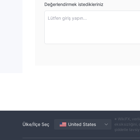
Değerlendirmek istedikleriniz
Lütfen giriş yapın...
※ WikiFX, veril
Ülke/İlçe Seç
United States
eksiksizliğini,
şiddetle tavsiye