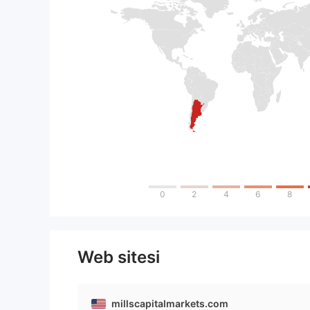
0
2
4
6
8
Web sitesi
millscapitalmarkets.com