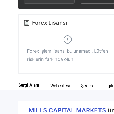
3
1
6
4
2
7
Forex Lisansı
5
3
8
6
4
9
Forex işlem lisansı bulunamadı. Lütfen
risklerin farkında olun.
7
5
8
6
Sergi Alanı
Web sitesi
Şecere
İlgil
9
7
8
MILLS CAPITAL MARKETS
ür