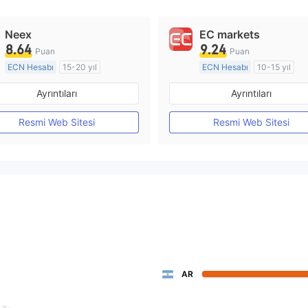
Neex
EC markets
8.64
9.24
Puan
Puan
ECN Hesabı
15-20 yıl
ECN Hesabı
10-15 yıl
Düzenleyici Ülke/Bölge: Avustralya
Ayrıntıları
Ayrıntıları
Pazar Yapıcılık (MM)
Pazar Yapıcılık (MM)
MT4 Tam Lisans
MT4 Tam Lisans
Resmi Web Sitesi
Resmi Web Sitesi
AR