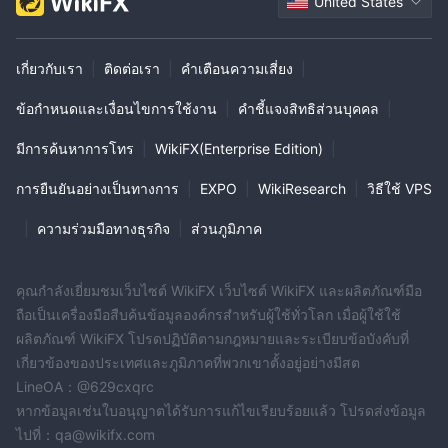
United States
เกี่ยวกับเรา
|
ติดต่อเรา
|
คำเตือนความเสี่ยง
|
ข้อกำหนดและเงื่อนไขการใช้งาน
|
คำชี้แจงสิทธิส่วนบุคคล
|
มีการค้นหาการโทร
|
WikiFX(Enterprise Edition)
|
การยืนยันอย่างเป็นทางการ
|
EXPO
|
WikiResearch
|
วิธีใช้ VPS
|
ความร่วมมือทางธุรกิจ
|
ส่วนภูมิภาค
คุณกำลังเยี่ยมชมเว็บไซต์ WikiFX เว็บไซต์ WikiFX และผลิตภัณฑ์มือ
ถือเป็นเครื่องมือสืบค้นข้อมูลองค์กรสำหรับผู้ใช้ทั่วโลก เมื่อผู้ใช้ใช้
ผลิตภัณฑ์ WikiFX โปรดปฏิบัติตามกฎหมายและระเบียบข้อบังคับที่
เกี่ยวข้องของประเทศและภูมิภาคที่พวกเขาตั้งอยู่อย่างมีสต
LineOA：@629cxqrc
หากข้อมูลเช่นใบอนุญาตได้รับการแก้ไขเรียบร้อยแล้ว โปรดส่งข้อมูล
ไปที่：qa@wikifx.com