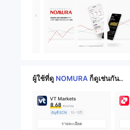
ผู้ใช้ที่ดู
NOMURA
ก็ดูเช่นกัน..
VT Markets
8.68
คะแนน
บัญชี ECN
10-15ปี
การกำกับดูแล ออสเตรเลีย
รายละเอียด
ใบอนุญาต Market Making (MM)