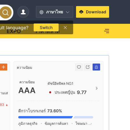
ภาษาไทย
Download
ult language?
Switch
EXPO
ราคาตลาด
ความนิยม
ข้อมูลติดต่อ
ความนิยม
+81 
ดัชนีอิทธิพล NO.1
AAA
https
9.77
ประเทศญี่ปุ่น
วามเส
東京都
.83
ดีกว่าโบรกเกอร์
73.60%
ภูมิภาคธุรกิจ
ข้อมูลการค้นหา
โฆษณา
ดัชนีโซเชียลมีเดีย