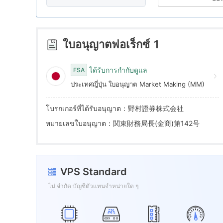
8
4
7
9
5
8
ใบอนุญาตฟอเร็กซ์
1
6
9
ได้รับการกำกับดูแล
FSA
ประเทศญี่ปุ่น ใบอนุญาต Market Making (MM)
7
โบรกเกอร์ที่ได้รับอนุญาต：野村證券株式会社
8
หมายเลขใบอนุญาต：関東財務局長(金商)第142号
9
VPS Standard
ไม่ จำกัด บัญชีตัวแทนจำหน่ายใด ๆ