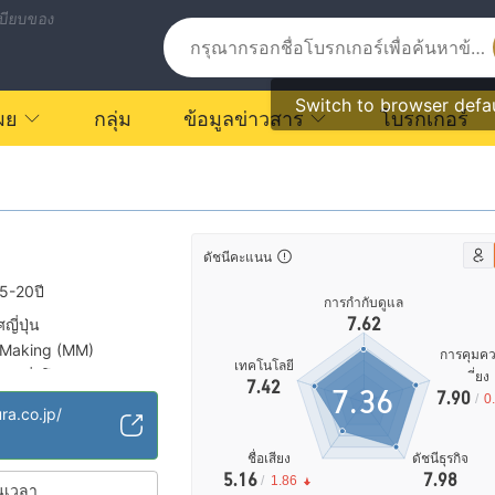
บียบของ
Switch to browser defa
ผย
กลุ่ม
ข้อมูลข่าวสาร
โบรกเกอร์
ดัชนีคะแนน
5-20ปี
การกำกับดูแล
7.62
ี่ปุ่น
 Making (MM)
การคุมค
เทคโนโลยี
ี่ยง
รกิจทั่วโลก
7.42
7.36
7.90
/
0
ับกลางที่อาจจะซ่อนอยู่
ra.co.jp/
ชื่อเสียง
ดัชนีธุรกิจ
5.16
7.98
/
1.86
นเวลา