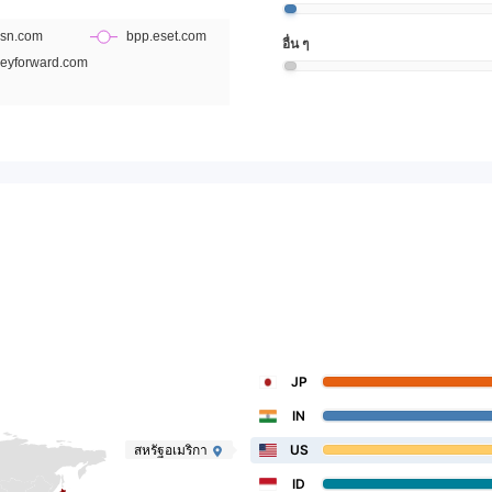
อื่น ๆ
JP
IN
สหรัฐอเมริกา
US
ID