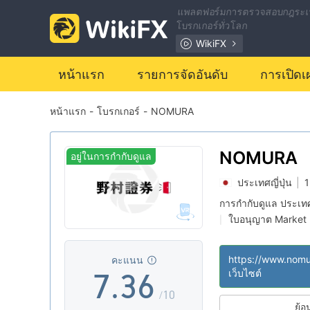
0
แพลตฟอร์มการตรวจสอบกฎระเ
โบรกเกอร์ทั่วโลก
1
0
WikiFX
2
1
หน้าแรก
รายการจัดอันดับ
การเปิดเ
หน้าแรก
-
โบรกเกอร์
-
NOMURA
3
2
4
0
3
NOMURA
อยู่ในการกำกับดูแล
ประเทศญี่ปุ่น
|
1
5
1
4
การกำกับดูแล ประเทศญ
ใบอนุญาต Market
|
6
2
5
การวิจัยตนเอง
ธุ
|
|
ระวังความเสี่ยงระด
|
https://www.nomu
คะแนน
7
.
3
6
เว็บไซต์
/10
ย้อ