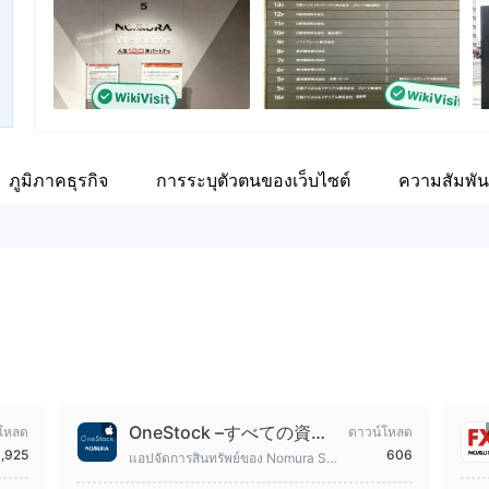
พนักงานบริษัท
--
ภูมิภาคธุรกิจ
การระบุตัวตนของเว็บไซต์
ความสัมพัน
OneStock –すべての資産
โหลด
ดาวน์โหลด
が、一目でわかる
,925
606
แอปจัดการสินทรัพย์ของ Nomura Se
curities