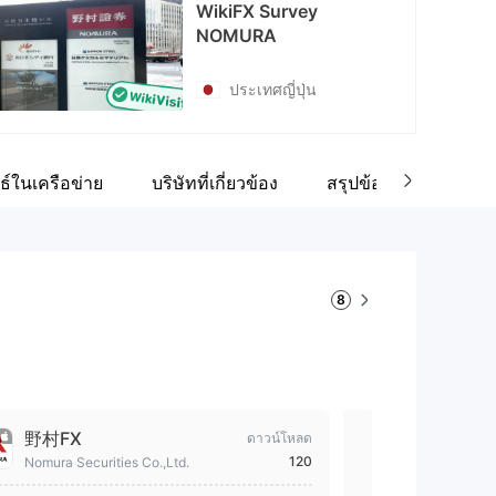
WikiFX Survey
NOMURA
ประเทศญี่ปุ่น
ธ์ในเครือข่าย
บริษัทที่เกี่ยวข้อง
สรุปข้อมูลบริษัท
8
野村FX
職場でNIS
ดาวน์โหลด
ビ-
120
Nomura Securities Co.,Ltd.
Nomura Secur