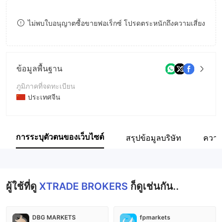
8
ไม่พบใบอนุญาตซื้อขายฟอเร็กซ์ โปรดตระหนักถึงความเสี่ยง
9
ข้อมูลพื้นฐาน
ภูมิภาคที่จดทะเบียน
ประเทศจีน
ระยะเวลาดำเนินการ
2-5ปี
การระบุตัวตนของเว็บไซต์
สรุปข้อมูลบริษัท
ความ
ชื่อบริษัท
XTRADE BROKERS
ผู้ใช้ที่ดู
XTRADE BROKERS
ก็ดูเช่นกัน..
DBG MARKETS
fpmarkets