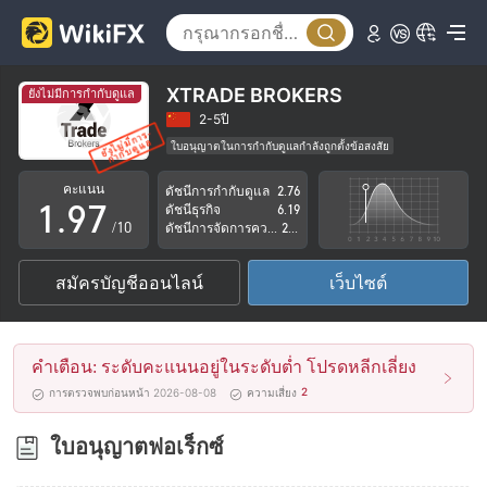
4
2
5
3
6
4
XTRADE BROKERS
ยังไม่มีการกำกับดูแล
7
5
2-5ปี
ใบอนุญาตในการกำกับดูแลกำลังถูกตั้งข้อสงสัย
0
8
6
กลุ่มธุรกิจที่ต้องสงสัย
คะแนน
ดัชนีการกำกับดูแล
2.76
ระวังความเสี่ยงอันตรายที่อาจจะซ่อนอยู่
1
.
9
7
ดัชนีธุรกิจ
6.19
/10
ดัชนีการจัดการความเสี่ยง
2.77
2
8
สมัครบัญชีออนไลน์
เว็บไซต์
3
9
4
คำเตือน: ระดับคะแนนอยู่ในระดับต่ำ โปรดหลีกเลี่ยง
5
2
การตรวจพบก่อนหน้า 2026-08-08
ความเสี่ยง
6
ใบอนุญาตฟอเร็กซ์
7