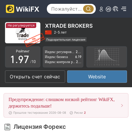
4
2
5
3
6
4
XTRADE BROKERS
Не регулируется
7
5
2-5 лет
Подозрительная лицензия
0
8
6
Регион деятельности подозрителен
Рейтинг
Индекс регулирования
2.76
Высокие потенциальные риски
1
.
9
7
Индекс бизнеса
6.19
/10
Индекс контроля рисков
2.77
2
8
Открыть счет сейчас
Website
3
9
4
Предупреждение: слишком низкий рейтинг WikiFX,
5
держитесь подальше!
Прошлое тестирование 2026-08-08
Риски
2
6
Лицензия Форекс
7