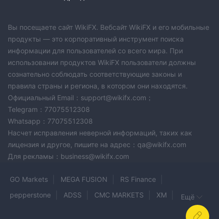
информации об инвестициях. Рекомендуется использовать
регулируемые платформы для обеспечения безопасности
ваших инвестиций.
Вы посещаете сайт WikiFX. Вебсайт WikiFX и его мобильные
продукты — это корпоративный инструмент поиска
информации для пользователей со всего мира. При
использовании продуктов WikiFX пользователи должны
сознательно соблюдать соответствующие законы и
правила страны и региона, в котором они находятся.
Официальный Email：support@wikifx.com；
Telegram：77075512308
Whatsapp：77075512308
Насчет исправления неверной информаций, таких как
лицензия и другое, пишите на адрес：qa@wikifx.com
Для рекламы：business@wikifx.com
GO Markets
MEGA FUSION
RS Finance
pepperstone
ADSS
CMC MARKETS
XM
Ещё
FlipTrade Group
Trustplus247