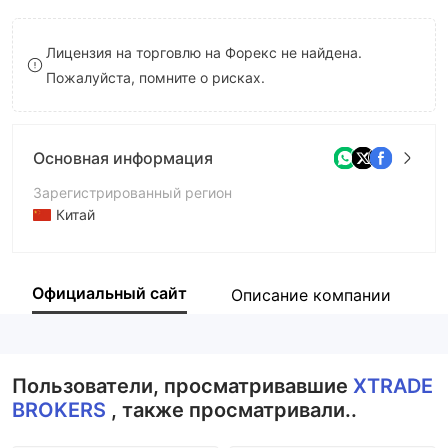
8
Лицензия на торговлю на Форекс не найдена.
9
Пожалуйста, помните о рисках.
Основная информация
Зарегистрированный регион
Китай
Период эксплуатации
2-5 лет
Официальный сайт
Описание компании
К
Компания
XTRADE BROKERS
Пользователи, просматривавшие
XTRADE
BROKERS
, также просматривали..