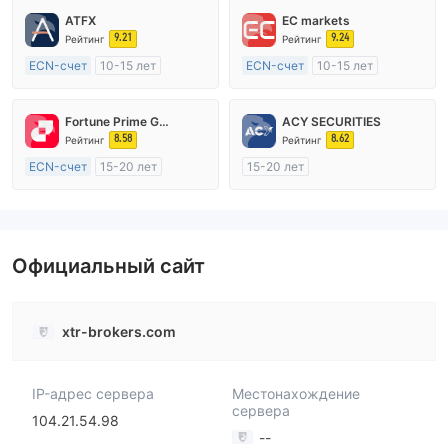
ATFX
EC markets
9.21
9.24
Рейтинг
Рейтинг
ECN-счет
10-15 лет
ECN-счет
10-15 лет
Регулирование в Австралия
Регулирование в Австралия
Маркет-Мейкинг (MM)
Маркет-Мейкинг (MM)
Fortune Prime Global
ACY SECURITIES
Основной стандарт MT4
Основной стандарт MT4
8.58
8.62
Рейтинг
Рейтинг
ECN-счет
15-20 лет
15-20 лет
Регулирование в Австралия
Регулирование в Австралия
Маркет-Мейкинг (MM)
Маркет-Мейкинг (MM)
Основной стандарт MT4
Основной стандарт MT4
Официальный сайт
xtr-brokers.com
IP-адрес сервера
Местонахождение
сервера
104.21.54.98
--