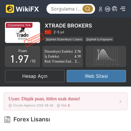
4
2
5
3
6
4
XTRADE BROKERS
Düzenleme Yok
7
5
2-5 yıl
Şüpheli Düzenleyici Lisans
Şüpheli İş Kapsamı
0
8
6
Yüksek düzeyde potansiyel risk
Puan
Düzenleyici Endeksi
2.76
1
.
9
7
İş Endeksi
6.19
/10
Risk Yönetimi Endeksi
2.77
2
8
Hesap Açın
Web Sitesi
3
9
4
Uyarı: Düşük puan, lütfen uzak durun!
5
Önceki Algılama 2026-08-08
Risk
2
6
Forex Lisansı
7