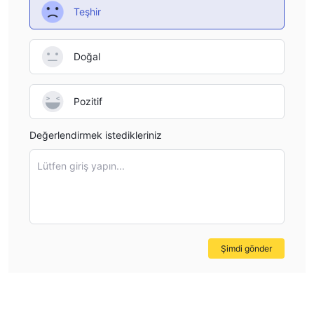
Kullanıcı Raporları
Kullanıcılar, fon dolandırıcılığı ve profesyonel
Teşhir
olmayan işlemler hakkında raporlar vermiştir. Platformun
çalışanlarının forex yatırımları hakkında bilgi sahibi olmadığı ve
Doğal
sağlam yatırım tavsiyesi sunamadığı bildirilmektedir.
WikiFX'te XTRADE BROKERS Hakkında Olumsuz
Pozitif
Yorumlar
WikiFX'te, "Maruz Kalma" kullanıcılardan gelen bir söylenti
Değerlendirmek istedikleriniz
olarak yayınlanır.
Düzenlenmeyen platformlarda işlem yapmadan önce bilgileri
Lütfen giriş yapın...
gözden geçirmeniz ve riskleri değerlendirmeniz önerilir. İlgili
ayrıntılar için platformumuza danışın. Dolandırıcı aracı kurumları
Maruz Kalma bölümümüzde bildirin ve ekibimiz karşılaştığınız
herhangi bir sorunu çözmek için çalışacaktır.
Şu anda toplamda 2 adet XTRADE BROKERS maruz kalma
Şimdi gönder
bulunmaktadır.
Maruz Kalma 1.
Fon Dolandırıcılığı
Kullanıcı, XTRADE BROKERS hesabındaki tüm fonlarının platform