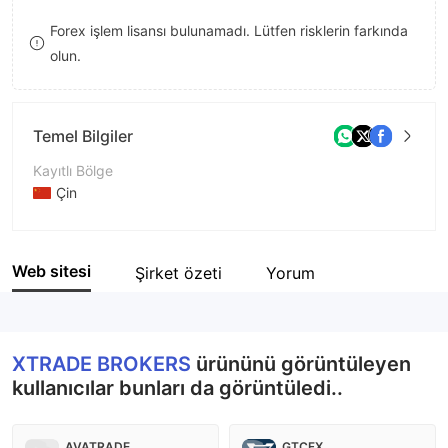
8
Forex işlem lisansı bulunamadı. Lütfen risklerin farkında
olun.
9
Temel Bilgiler
Kayıtlı Bölge
Çin
İşletme Dönemi
2-5 yıl
Web sitesi
Şirket özeti
Yorum
Şirket Adı
XTRADE BROKERS
XTRADE BROKERS
ürününü görüntüleyen
kullanıcılar bunları da görüntüledi..
AVATRADE
GTCFX