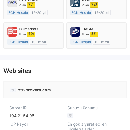
9.51
9.23
Puan
Puan
ECN Hesabı
15-20 yıl
ECN Hesabı
15-20 yıl
Düzenleyici Ülke/Bölge: Avustralya
Düzenleyici Ülke/Bölge: Birleşik Krallık
Pazar Yapıcılık (MM)
Pazar Yapıcılık (MM)
EC markets
TMGM
MT4 Tam Lisans
MT4 Tam Lisans
9.24
8.61
Puan
Puan
ECN Hesabı
10-15 yıl
ECN Hesabı
10-15 yıl
Düzenleyici Ülke/Bölge: Avustralya
Düzenleyici Ülke/Bölge: Avustralya
Pazar Yapıcılık (MM)
Pazar Yapıcılık (MM)
MT4 Tam Lisans
MT4 Tam Lisans
Web sitesi
xtr-brokers.com
Server IP
Sunucu Konumu
104.21.54.98
--
ICP kaydı
En çok ziyaret edilen
ülkeler/alanlar