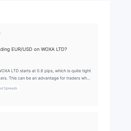
้จาก
trading EUR/USD on WOXA LTD?
XA LTD starts at 0.6 pips, which is quite tight
ers. This can be an advantage for traders who
transaction costs low. However, since other fee
nd Spreads
 recommend double-checking for any hidden
ecific trades or account activities.