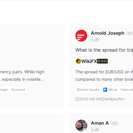
รองรับ MT4 หรือ MT5
Arnold Joseph
1-2ปี
ง WOXA ลูกค้าสามารถแบ่งปันประสบการณ์การซื้อขายของตนและเรียนรู
What is the spread for 
WikiFX
คำตอบ
rency pairs. While high
The spread for EUR/USD on WO
especially in volatile
compared to many other brok
erage cautiously, as it can
are focused on keeping their 
rage
Account
Broker Issues
Woxa
Fees a
ucial to understand the risks
details are unclear, I would
2025-08-08
สหรัฐอเมริกา
charges that might apply to sp
Aman A
1-2ปี