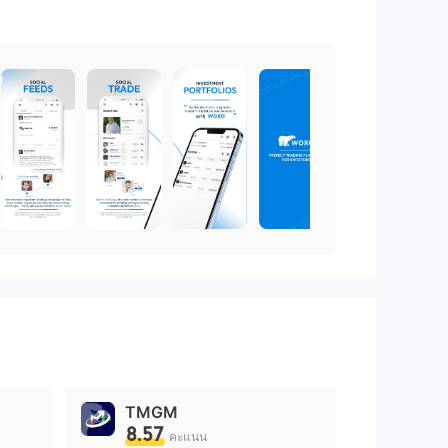
TMGM
8.57
คะแนน