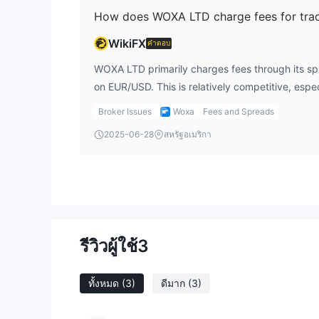
How does WOXA LTD charge fees for tra
WikiFX
คำตอบ
WOXA LTD primarily charges fees through its spr
on EUR/USD. This is relatively competitive, espec
However, the broker does not provide clear info
Broker Issues
Woxa
Fees and Spreads
fees, such as commissions or spreads for other
2025-06-28
สหรัฐอเมริกา
perspective, it's important to always ask for deta
deposit and withdrawal fees, to avoid any hidde
รีวิวผู้ใช้
3
ทั้งหมด
(3)
ดีมาก
(3)