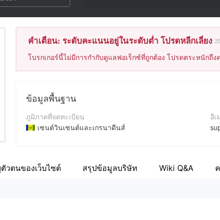
คำเตือน: ระดับคะแนนอยู่ในระดับต่ำ โปรดหลีกเลี่ยง
2
โบรกเกอร์นี้ไม่มีการกำกับดูแลฟอเร็กซ์ที่ถูกต้อง โปรดตระหนักถึงค
ข้อมูลพื้นฐาน
ภูมิภาคที่จดทะเบียน
อีเ
เซนต์วินเซนต์และเกรนาดีนส์
su
ระยะเวลาดำเนินการ
เว็
2-5ปี
ht
ุตัวตนของเว็บไซต์
สรุปข้อมูลบริษัท
ค
Wiki Q&A
ชื่อบริษัท
ที่อ
WOXA LTD