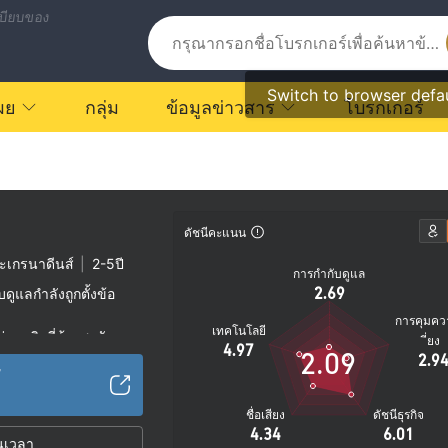
บียบของ
Switch to browser defa
ผย
กลุ่ม
ข้อมูลข่าวสาร
โบรกเกอร์
ดัชนีคะแนน
ะเกรนาดีนส์
|
2-5ปี
การกำกับดูแล
2.69
ูแลกำลังถูกตั้งข้อ
การคุมคว
เทคโนโลยี
ุ่มธุรกิจที่ต้องสงสัย
ี่ยง
4.97
2.09
2.9
ตรายที่อาจจะซ่อนอยู่
/
ชื่อเสียง
ดัชนีธุรกิจ
4.34
6.01
นเวลา