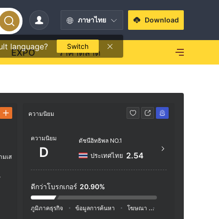
ภาษาไทย
Download
ult language?
Switch
EXPO
ราคาตลาด
ความนิยม
ข้อมูลติดต่อ
ความนิยม
http
ดัชนีอิทธิพล NO.1
D
Beachm
2.54
ประเทศไทย
ามเส
gstown
es
4
ดีกว่าโบรกเกอร์
20.90%
ภูมิภาคธุรกิจ
ข้อมูลการค้นหา
โฆษณา
ดัชนีโซเชียลมีเดีย