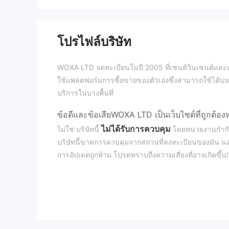
โปรไฟล์บริษัท
WOXA LTD จดทะเบียนในปี 2005 ที่เซนต์วินเซนต์และเกรน
ใช้แพลตฟอร์มการซื้อขายของตัวเองซึ่งสามารถใช้ได้บนอุ
บริการในบางพื้นที่
ข้อดีและข้อเสีย
WOXA LTD เป็นเว็บไซต์ที่ถูกต้องห
ไม่ได้รับการควบคุม
ไม่ใช่ บริษัทนี้
โดยหน่วยงานกำกับ
บริษัทนี้ขาดการควบคุมจากสถานที่ลงทะเบียนของมัน น
การอัปเดตถูกห้าม โปรดทราบถึงความเสี่ยงที่อาจเกิดขึ้น!
ฉันสามารถซื้อขายอะไรบ้างใน WOXA LTD?
เลเวอเรจ/สเปรด
เลเวอเรจเป็นตัวแปรที่ขึ้นอยู่กับประเภทของผลิตภัณฑ์ 
สูงขึ้น เราจะเอาตัวอย่างคู่สกุลเงินที่แตกต่างกันเป็นตัวอย