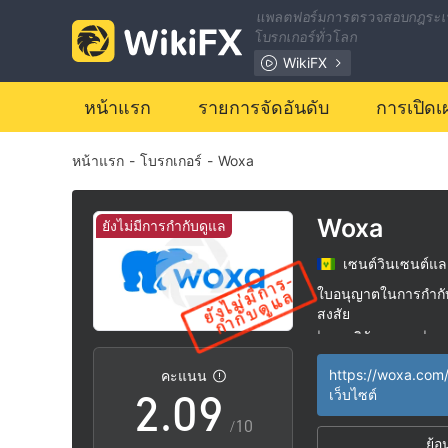
2
แพลตฟอร์มการตรวจสอบกฎระเ
โบรกเกอร์ทั่วโลก
3
WikiFX
4
หน้าแรก
รายการจัดอันดับ
การเปิดเ
หน้าแรก
-
โบรกเกอร์
-
Woxa
5
6
Woxa
ยังไม่มีการกำกับดูแล
เซนต์วินเซนต์แล
0
7
ใบอนุญาตในการกำกับด
สงสัย
1
8
การวิจัยตนเอง
กล
|
|
ระวังความเสี่ยงอัน
|
https://woxa.com
คะแนน
2
.
0
9
เว็บไซต์
/10
ย้อ