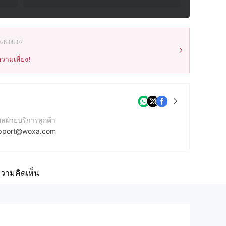
026-08-07
วามเสี่ยง!
มลฝ่ายบริการลูกค้า
pport@woxa.com
บไซต์ของบริษัท
tps://woxa.com/
วามคิดเห็น
ยู่บริษัท
Beachmont Business Centre, 329, Kingstown, St. Vincent and the Grenadines