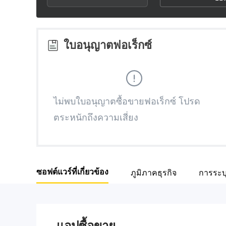
3
1
4
2
ใบอนุญาตฟอเร็กซ์
5
3
6
4
ไม่พบใบอนุญาตซื้อขายฟอเร็กซ์ โปรด
ตระหนักถึงความเสี่ยง
7
5
8
6
ซอฟต์แวร์ที่เกี่ยวข้อง
ภูมิภาคธุรกิจ
การระบ
9
7
8
แอปซื้อขาย