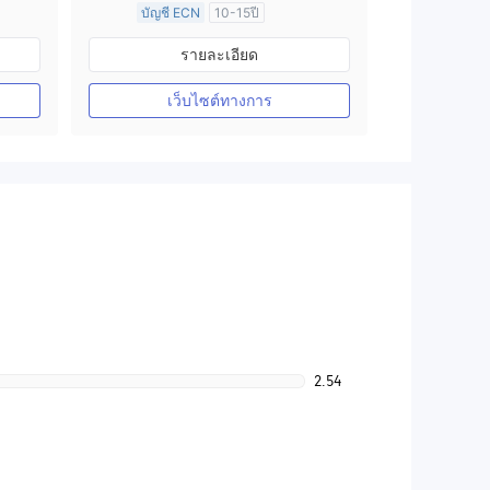
บัญชี ECN
10-15ปี
การกำกับดูแล ออสเตรเลีย
รายละเอียด
arket Making (MM)
ใบอนุญาต Market Making (MM)
ใบอนุญาต MT4 แบบเต็ม
เว็บไซต์ทางการ
2.54