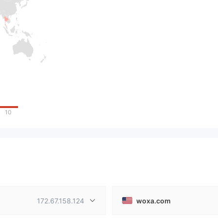
10
172.67.158.124
woxa.com