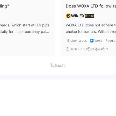
ding?
Does WOXA LTD follow re
WikiFX
คำตอบ
eads, which start at 0.6 pips
WOXA LTD does not adhere to 
ially for major currency pairs.
choice for traders. Without r
rmation on any additional
the required checks and balan
Broker Issues
Woxa
Regula
 instruments. From my
and their trades are executed
2025-06-11
สหรัฐอเมริกา
iled fee structures, including
prioritizing brokers that are 
n costs.
issues related to fund safety 
ไม่อีกแล้ว