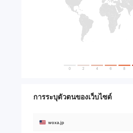
0
2
4
6
8
การระบุตัวตนของเว็บไซต์
woxa.jp