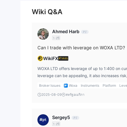
Wiki Q&A
แพลตฟอร์มการซื้อขาย
WOXA LTD ใช้แพลตฟอร์มการซื้อขายของตัวเองและไม่
การซื้อขายทางสังคม
Ahmed Harb
1-2ปี
WOXA ให้บริการการซื้อขายทางสังคม บนแพลตฟอร์มขอ
ผู้ซื้อขายที่เป็นที่นิยมบางราย
Can I trade with leverage on WOXA LTD?
WikiFX
คำตอบ
WOXA LTD offers leverage of up to 1:400 on cur
leverage can be appealing, it also increases risk, 
markets. As a trader, I would always use high lev
Broker Issues
Woxa
Instruments
Platform
Leve
amplify both potential profits and losses. It’s cr
2025-08-09
สหรัฐอเมริกา
before engaging with such high leverage.
Sergey5
1-2ปี