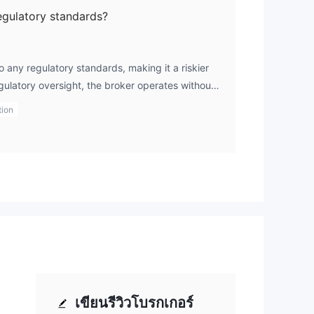
gulatory standards?
any regulatory standards, making it a riskier
egulatory oversight, the broker operates without
ces that ensure clients' funds are protected
tion
 fairly. As a trader, I would highly recommend
regulated by trusted authorities to avoid potential
or legal recourse.
เขียนรีวิวโบรกเกอร์