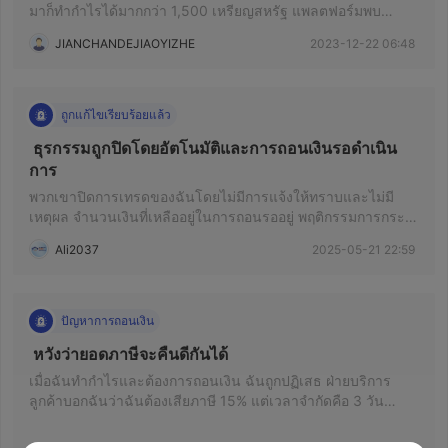
มาก็ทำกำไรได้มากกว่า 1,500 เหรียญสหรัฐ แพลตฟอร์มพบ
เหตุผลหลายประการในการหักกำไรของฉัน แต่ฉันไม่ได้ดำเนิน
JIANCHANDEJIAOYIZHE
2023-12-22 06:48
การที่ผิดกฎหมาย พวกเขาไม่อนุญาตให้ถอนกำไร และการถอน
เงินล่าช้าไป 2 สัปดาห์และล้มเหลว ไม่พบการขาย
ถูกแก้ไขเรียบร้อยแล้ว
 ธุรกรรมถูกปิดโดยอัตโนมัติและการถอนเงินรอดำเนิน
การ 
พวกเขาปิดการเทรดของฉันโดยไม่มีการแจ้งให้ทราบและไม่มี
เหตุผล จำนวนเงินที่เหลืออยู่ในการถอนรออยู่ พฤติกรรมการกระ
จายไม่ยอมรับได้ มีการกระจาย $7 ดอลลาร์สหรัฐก่อนปิดตลาด
Ali2037
2025-05-21 22:59
และฉันสามารถบอกได้ว่ามันเป็นการเสียเวลาและเงินอย่าง
สมบูรณ์ อย่าเชื่อใจในโบรกเกอร์นี้โปรด ฉันเผชิญกับเหตุการณ์
และประสบประสบการณ์ที่แย่มาก 👀
ปัญหาการถอนเงิน
 หวังว่ายอดภาษีจะคืนดีกันได้ 
เมื่อฉันทำกำไรและต้องการถอนเงิน ฉันถูกปฏิเสธ ฝ่ายบริการ
ลูกค้าบอกฉันว่าฉันต้องเสียภาษี 15% แต่เวลาจำกัดคือ 3 วัน
แม้ว่าฉันจะยื่นขอต่อภาษีไปแล้วครั้งหนึ่ง แต่ฉันก็พยายามอย่าง
เต็มที่ที่จะเสียภาษีครึ่งหนึ่งแล้ว แต่ก็ยังไม่สามารถขอคืนได้ ฉันขอ