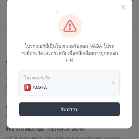
JUAN
2022-11-23 17:53
ปรับได้ไหม วางมันลง? แม้ว่าบันทึกการถอนจะได้รับการอนุมัติ
แต่ยังไม่ได้รับเงินคืนและการถอนเงิน! ไม่เข้าใจจริงๆ ว่าทำไม
ต้องเสียภาษีเพิ่ม แล้วค่อยฝากเงินเข้าไป แต่ถ้าหักจากกองทุนไม่ได้
ก็ไม่เป็นไร? !
NAGA · สรุปข้อมูลบริษัท
โบรกเกอร์นี้เป็นโบรกเกอร์ปลอม NAGA โปรด
ระมัดระวังและตระหนักเพื่อหลีกเลี่ยงการถูกหลอก
ลวง
ข้อมูลเกี่ยวกับ NAGA
NAGA เป็นโบรกเกอร์ที่ได้รับการควบคุม ซึ่งให้บริการซื้อขาย Forex,
โบรกเกอร์จริง
หุ้น, ดัชนี, ETFs, คริปโต, สินค้า และอนุสิทธิ์ซื้อขายในอนาคต พร้อม
ด้วยการกระจาย EUR/USD ตั้งแต่ 1.1 พิป บนแพลตฟอร์มการซื้อขาย
NAGA
NAGA, MT4 และ MT5 ยอดฝากขั้นต่ำคือ $10
ข้อดีและข้อเสีย
NAGA ถูกต้องหรือไม่?
รับทราบ
ใบอนุญาตจาก CYSEC
ใช่ NAGA ได้รับ
เพื่อให้บริการ
ฉันสามารถซื้อขายอะไรบน NAGA ได้บ้าง?
NAGA предлагает торговлю на рынке форекс, акциях,