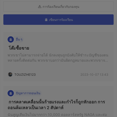
การร้องเรียนเกี่ยวกับกองทุน
เขียนการร้องเรียน
อื่น ๆ
 โต๊ะซื้อขาย 
พวกเขาไม่สามารถจ่ายได้ นักลงทุนถูกบังคับให้ชำระบัญชีของตน
หลายครั้งติดต่อกัน พวกเขาบอกว่ามันผิดกฎหมายและพวกเขาจะ
ไม่ยอมให้ฉันค้าขาย มันมีสาย เนื่องจากขัดต่อกฎ ฉันสามารถคืน
เงินที่เสียไปได้หรือไม่ ฉันสร้างรายได้จาก Dealing Desk แต่คุณ
TOUZIZHE123
2023-10-07 13:43
ไม่สามารถจ่ายได้
ปัญหาการถอนเงิน
 การคลาดเคลื่อนนั้นร้ายแรงและกำไรก็ถูกหักออก การ
ถอนล้มเหลวเป็นเวลา 2 สัปดาห์ 
ฉันสูญเสียเงินไปมากกว่า 10,000 ดอลลาร์สหรัฐ NAGA และต่อ