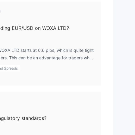
trading EUR/USD on WOXA LTD?
XA LTD starts at 0.6 pips, which is quite tight
ers. This can be an advantage for traders who
transaction costs low. However, since other fee
nd Spreads
 recommend double-checking for any hidden
ecific trades or account activities.
gulatory standards?