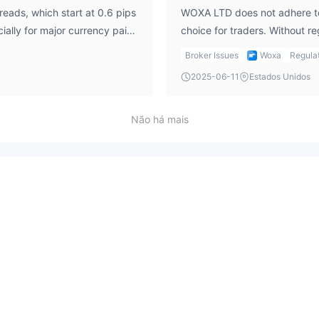
eads, which start at 0.6 pips
WOXA LTD does not adhere to 
ially for major currency pairs.
choice for traders. Without r
rmation on any additional
the required checks and balan
Broker Issues
Woxa
Regula
 instruments. From my
and their trades are executed
2025-06-11
Estados Unidos
iled fee structures, including
prioritizing brokers that are 
n costs.
issues related to fund safety 
Não há mais