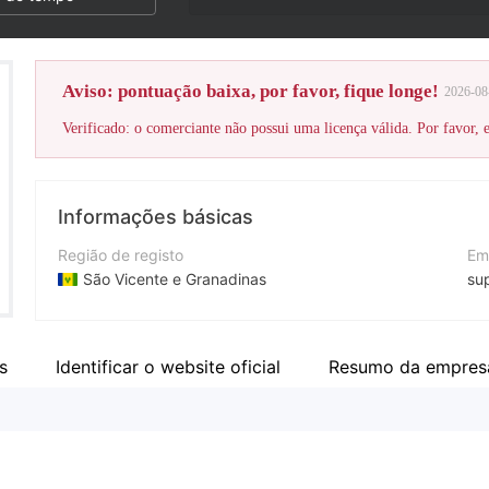
Aviso: pontuação baixa, por favor, fique longe!
2026-08
Verificado: o comerciante não possui uma licença válida. Por favor, es
Informações básicas
Região de registo
Em
São Vicente e Granadinas
su
Anos de operação
Si
2-5 anos
ht
s
Identificar o website oficial
Resumo da empres
Empresa
En
WOXA LTD