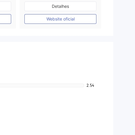
Austrália Regulamento
Detalhes
Market Marketing (MM)
Etiqueta principal MT4
Website oficial
2.54