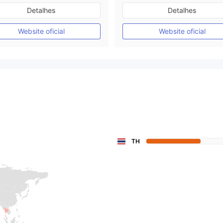
Austrália Regulamento
Austrália Regulamento
Detalhes
Detalhes
Market Marketing (MM)
Market Marketing (MM)
Etiqueta principal MT4
Etiqueta principal MT4
Website oficial
Website oficial
TH