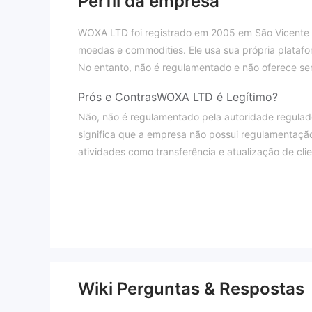
Perfil da empresa
WOXA LTD foi registrado em 2005 em São Vicente 
moedas e commodities. Ele usa sua própria platafo
No entanto, não é regulamentado e não oferece se
Prós e Contras
WOXA LTD é Legítimo?
Não, não é regulamentado pela autoridade regulado
significa que a empresa não possui regulamentação 
atividades como transferência e atualização de clie
O que posso negociar em WOXA LTD?
Alavancagem/Spread
A alavancagem varia dependendo dos tipos de prod
alavancagem alta pode trazer riscos potenciais e
Plataforma de negociação
Wiki Perguntas & Respostas
WOXA LTD usa sua própria plataforma de negocia