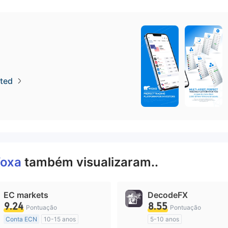
ted
oxa
também visualizaram..
EC markets
DecodeFX
9.24
8.55
Pontuação
Pontuação
Conta ECN
10-15 anos
5-10 anos