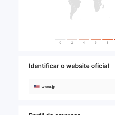
0
2
4
6
8
Identificar o website oficial
woxa.jp