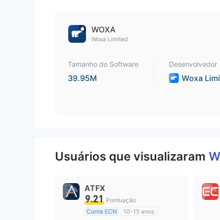
9
WOXA
Woxa Limited
Tamanho do Software
Desenvolvedor
39.95M
Woxa Limi
Usuários que visualizaram
W
ATFX
9.21
Pontuação
Conta ECN
10-15 anos