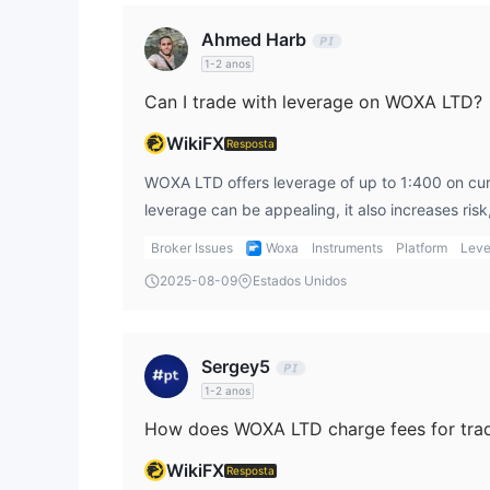
Negociação social
Ahmed Harb
WOXA fornece serviços de negociação social. Em su
1-2 anos
negociação e aprender com alguns dos principais t
Can I trade with leverage on WOXA LTD?
WikiFX
Resposta
WOXA LTD offers leverage of up to 1:400 on cur
leverage can be appealing, it also increases risk, 
markets. As a trader, I would always use high lev
Broker Issues
Woxa
Instruments
Platform
Leve
amplify both potential profits and losses. It’s cr
2025-08-09
Estados Unidos
before engaging with such high leverage.
Sergey5
1-2 anos
How does WOXA LTD charge fees for tra
WikiFX
Resposta