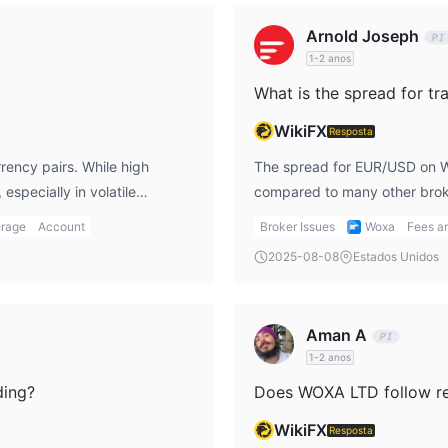
Arnold Joseph
a plataforma, os clientes podem compartilhar suas experiências de
1-2 anos
raders.
What is the spread for 
WikiFX
Resposta
rency pairs. While high
The spread for EUR/USD on WO
especially in volatile
compared to many other brok
erage cautiously, as it can
are focused on keeping their 
rage
Account
Broker Issues
Woxa
Fees a
ucial to understand the risks
details are unclear, I would
2025-08-08
Estados Unidos
charges that might apply to sp
Aman A
1-2 anos
ding?
Does WOXA LTD follow re
WikiFX
Resposta