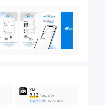
XM
9.12
Pontuação
Conta ECN
15-20 anos