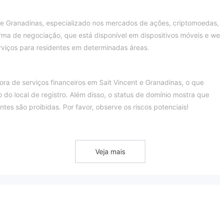
e Granadinas, especializado nos mercados de ações, criptomoedas,
rma de negociação, que está disponível em dispositivos móveis e we
rviços para residentes em determinadas áreas.
ra de serviços financeiros em Sait Vincent e Granadinas, o que
do local de registro. Além disso, o status de domínio mostra que
ntes são proibidas. Por favor, observe os riscos potenciais!
Veja mais
utos. Os clientes precisam considerar cuidadosamente, pois uma
levados. Tome diferentes pares de moedas como exemplo.
ção e não suporta MT4 ou MT5.