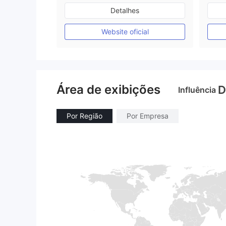
Austrália Regulamento
Detalhes
Market Marketing (MM)
Etiqueta principal MT4
Website oficial
Área de exibições
D
Influência
Por Região
Por Empresa