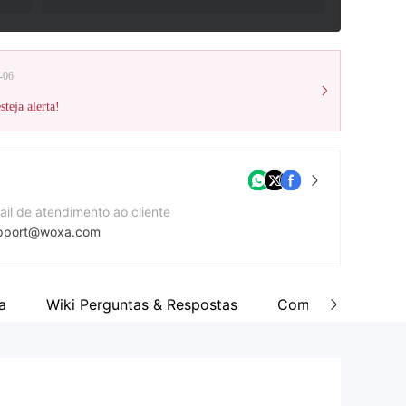
-06
teja alerta!
ail de atendimento ao cliente
pport@woxa.com
te da companhia
tps://woxa.com/
a
Wiki Perguntas & Respostas
Comentar
dereço da companhia
Beachmont Business Centre, 329, Kingstown, St. Vincent and the Grenadines