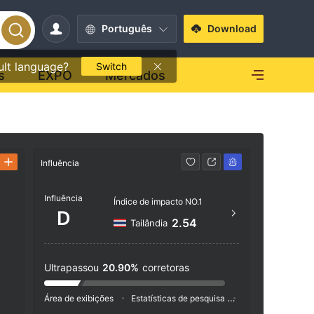
Português
Download
ult language?
Switch
s
EXPO
Mercados
Influência
Contato
Influência
http
Índice de impacto NO.1
D
Beachm
2.54
Tailândia
e
gstown
es
Ultrapassou
20.90%
corretoras
Área de exibições
Estatísticas de pesquisa
Anúncio
Índic