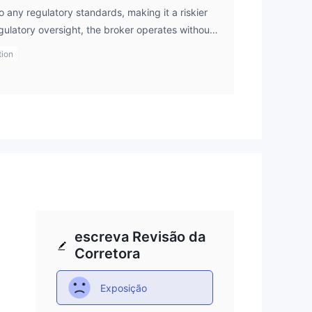
any regulatory standards, making it a riskier
egulatory oversight, the broker operates without
ces that ensure clients' funds are protected
tion
 fairly. As a trader, I would highly recommend
regulated by trusted authorities to avoid potential
or legal recourse.
escreva Revisão da
Corretora
Exposição