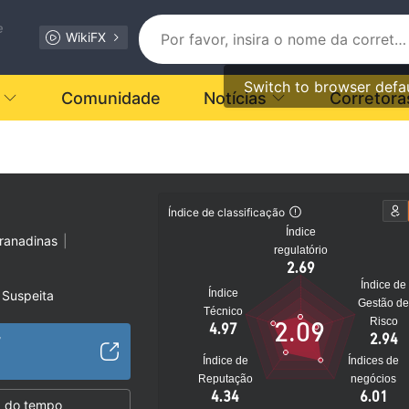
e
WikiFX
Switch to browser defa
Comunidade
Notícias
Corretora
Índice de classificação
Índice
ranadinas
|
regulatório
2.69
Índice de
Índice
 Suspeita
Gestão d
Técnico
Risco
2.09
4.97
os suspeita
2.94
/
to
Índice de
Índices de
Reputação
negócios
4.34
6.01
 do tempo