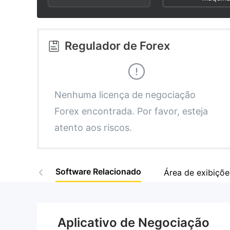
3
1
4
2
Regulador de Forex
5
3
6
4
Nenhuma licença de negociação
Forex encontrada. Por favor, esteja
7
5
atento aos riscos.
8
6
Software Relacionado
Área de exibiçõe
9
7
8
Aplicativo de Negociação