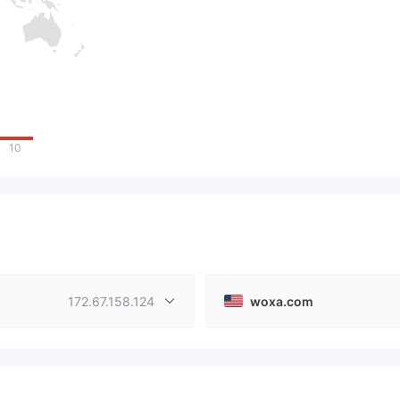
10
172.67.158.124
woxa.com