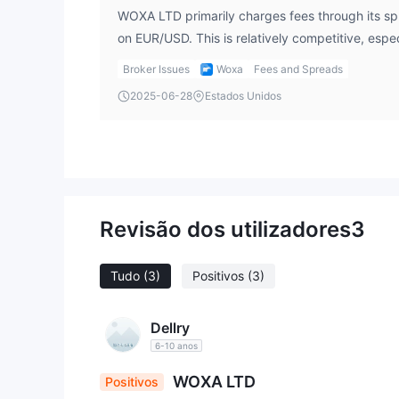
WOXA LTD primarily charges fees through its spr
on EUR/USD. This is relatively competitive, espec
However, the broker does not provide clear info
Broker Issues
Woxa
Fees and Spreads
fees, such as commissions or spreads for other
2025-06-28
Estados Unidos
perspective, it's important to always ask for deta
deposit and withdrawal fees, to avoid any hidde
Revisão dos utilizadores
3
Tudo
(3)
Positivos
(3)
Dellry
6-10 anos
WOXA LTD
Positivos