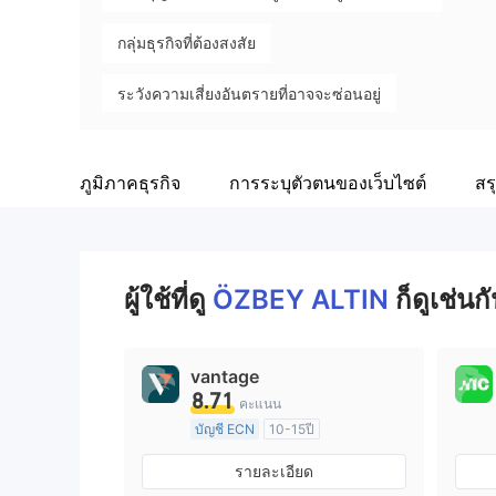
กลุ่มธุรกิจที่ต้องสงสัย
ระวังความเสี่ยงอันตรายที่อาจจะซ่อนอยู่
ภูมิภาคธุรกิจ
การระบุตัวตนของเว็บไซต์
สร
ผู้ใช้ที่ดู
ÖZBEY ALTIN
ก็ดูเช่นกั
vantage
8.71
คะแนน
บัญชี ECN
10-15ปี
การกำกับดูแล ออสเตรเลีย
รายละเอียด
ใบอนุญาต Market Making (MM)