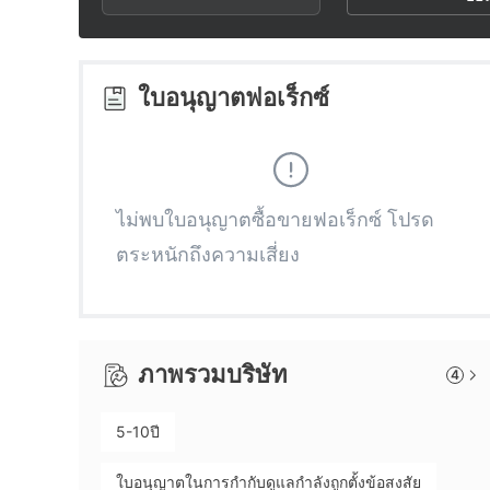
3
2
2
4
3
3
ใบอนุญาตฟอเร็กซ์
5
4
4
6
5
5
ไม่พบใบอนุญาตซื้อขายฟอเร็กซ์ โปรด
ตระหนักถึงความเสี่ยง
7
6
6
8
7
7
ภาพรวมบริษัท
4
9
8
8
5-10ปี
9
9
ใบอนุญาตในการกำกับดูแลกำลังถูกตั้งข้อสงสัย