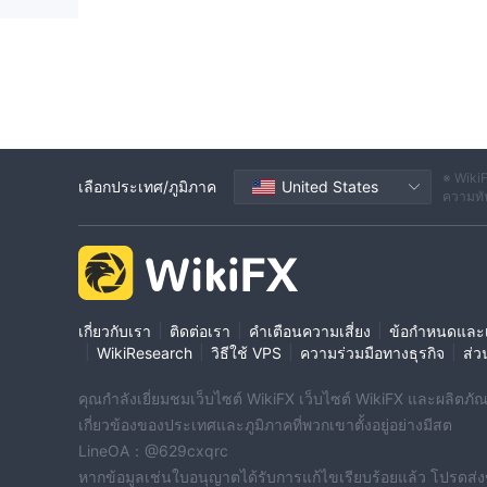
※ WikiF
เลือกประเทศ/ภูมิภาค
United States
ความทัน
|
|
|
เกี่ยวกับเรา
ติดต่อเรา
คำเตือนความเสี่ยง
ข้อกำหนดและเ
|
|
|
|
WikiResearch
วิธีใช้ VPS
ความร่วมมือทางธุรกิจ
ส่ว
คุณกำลังเยี่ยมชมเว็บไซต์ WikiFX เว็บไซต์ WikiFX และผลิตภัณฑ์
เกี่ยวข้องของประเทศและภูมิภาคที่พวกเขาตั้งอยู่อย่างมีสต
LineOA：@629cxqrc
หากข้อมูลเช่นใบอนุญาตได้รับการแก้ไขเรียบร้อยแล้ว โปรดส่