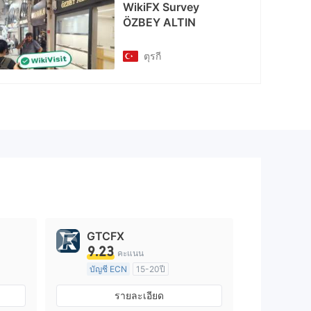
WikiFX Survey
ÖZBEY ALTIN
ตุรกี
GTCFX
9.23
คะแนน
บัญชี ECN
15-20ปี
การกำกับดูแล สหราชอาณาจักร
รายละเอียด
arket Making (MM)
ใบอนุญาต Market Making (MM)