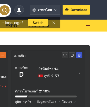
ภาษาไทย
Download
ult language?
Switch
EXPO
ราคาตลาด
ความนิยม
ข้อมูลติดต่อ
ความนิยม
+90 
ดัชนีอิทธิพล NO.1
D
https
2.57
ตุรกี
วามเส
BEYAZ
.17
R No:
ดีกว่าโบรกเกอร์
21.10%
ภูมิภาคธุรกิจ
ข้อมูลการค้นหา
โฆษณา
ดัชนีโซเชียลมีเดีย