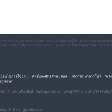
X รวบรวมข้อมูลจากแหล่งข้อมูลสาธารณะและข้อมูลจากผู้ใช้ แม้ว่าเราจะพยายามรักษาค
เวลาของข้อมูล เนื่องจากข้อมูลอาจล้าสมัยได้ ขอแนะนำให้นักลงทุนตรวจสอบรายละเอีย
|
|
|
งื่อนไขการใช้งาน
คำชี้แจงสิทธิส่วนบุคคล
มีการค้นหาการโทร
Wiki
นภูมิภาค
มือถือเป็นเครื่องมือสืบค้นข้อมูลองค์กรสำหรับผู้ใช้ทั่วโลก เมื่อผู้ใช้ใช้
งข้อมูลไปที่：qa@wikifx.com