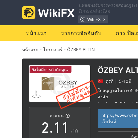
แพลตฟอร์มการตรวจสอบกฎระเ
โบรกเกอร์ทั่วโลก
WikiFX
หน้าแรก
รายการจัดอันดับ
การเปิดเ
หน้าแรก
-
โบรกเกอร์
-
ÖZBEY ALTIN
ÖZBEY AL
ยังไม่มีการกำกับดูแล
ตุรกี
|
5-10ปี
0
ใบอนุญาตในการกำกับด
สงสัย
1
0
0
กลุ่มธุรกิจที่ต้องสงส
|
ระวังความเสี่ยงอัน
|
คะแนน
2
.
1
1
เว็บไซต์
/10
ย้อ