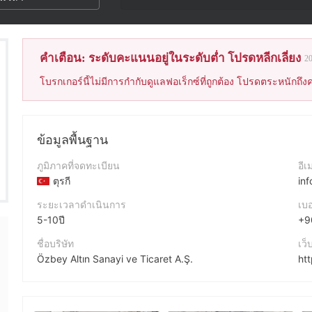
คำเตือน: ระดับคะแนนอยู่ในระดับต่ำ โปรดหลีกเลี่ยง
2
โบรกเกอร์นี้ไม่มีการกำกับดูแลฟอเร็กซ์ที่ถูกต้อง โปรดตระหนักถึงค
ข้อมูลพื้นฐาน
ภูมิภาคที่จดทะเบียน
อีเ
ตุรกี
in
ระยะเวลาดำเนินการ
เบอ
5-10ปี
+9
ชื่อบริษัท
เว็
Özbey Altın Sanayi ve Ticaret A.Ş.
ht
ชื่อย่อบริษัท
ที่อ
ÖZBEY ALTIN