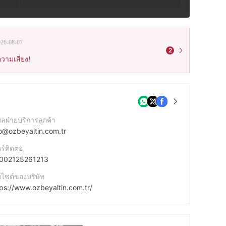
026-08-07
2
วามเสี่ยง!
มลฝ่ายบริการลูกค้า
fo@ozbeyaltin.com.tr
ร์ติดต่อ
002125261213
บไซต์ของบริษัท
tps://www.ozbeyaltin.com.tr/
ยู่บริษัท
BEYAZIT KAPALIÇARSI PERDAHÇILAR No:9/ FATIH/ISTANBUL