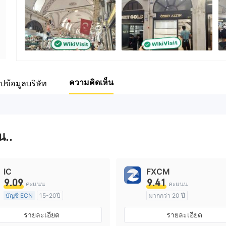
พนักงานบริษัท
--
ความคิดเห็น
ุปข้อมูลบริษัท
น..
IC
FXCM
9.09
9.41
คะแนน
คะแนน
บัญชี ECN
15-20ปี
มากกว่า 20 ปี
การกำกับดูแล ออสเตรเลีย
การกำกับดูแล ออสเตรเลีย
รายละเอียด
รายละเอียด
ใบอนุญาต Market Making (MM)
ใบอนุญาต M