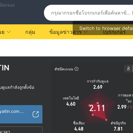
บียบของ
Switch to browser defa
ผย
กลุ่ม
ข้อมูลข่าวสาร
โบรกเกอร์
TIN
ดัชนีคะแนน
การกำกับดูแล
2.69
ูแลกำลังถูกตั้งข้อ
การคุมค
เทคโนโลยี
ัย
ี่ยง
4.60
2.11
2.99
ตรายที่อาจจะซ่อนอยู่
/
0
https://www.ozbeyaltin.com.tr/
ชื่อเสียง
ดัชนีธุรกิจ
4.48
7.81
นเวลา