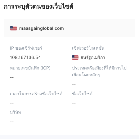
การระบุตัวตนของเว็บไซต์
maasgainglobal.com
IP ของเซิร์ฟเวอร์
เซิฟเวอร์โลเคชั่น
108.167.136.54
สหรัฐอเมริกา
หมายเลขบันทึก (ICP)
ประเทศหรือเมืองที่ได้มีการไป
เยือนโดยหลักๆ
--
--
เวลาในการสร้างชื่อเว็บไซต์
ชื่อเว็บไซต์
--
--
บริษัท
--