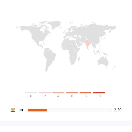
0
2
4
6
8
10
2.30
IN