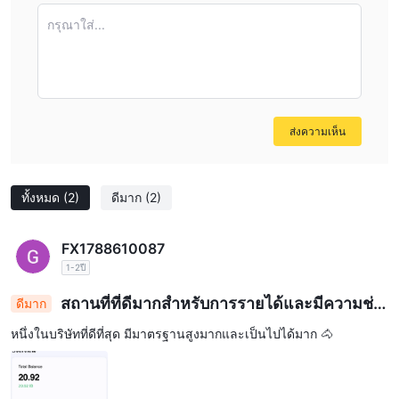
กรุณาใส่...
ส่งความเห็น
ทั้งหมด
(2)
ดีมาก
(2)
FX1788610087
1-2ปี
สถานที่ที่ดีมากสำหรับการรายได้และมีความช่ว
ดีมาก
ยเหลืออย่างดีต่อฉัน
หนึ่งในบริษัทที่ดีที่สุด มีมาตรฐานสูงมากและเป็นไปได้มาก 🐴