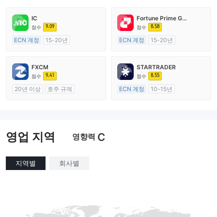
IC
Fortune Prime Global
9.09
8.58
점수
점수
ECN 계정
15-20년
ECN 계정
15-20년
호주 규제
호주 규제
외환 거래 라이선스 (MM)
외환 거래 라이선스 (MM)
FXCM
STARTRADER
마스터 레이블 MT4
마스터 레이블 MT4
9.41
8.55
점수
점수
20년 이상
호주 규제
ECN 계정
10-15년
외환 거래 라이선스 (MM)
호주 규제
마스터 레이블 MT4
외환 거래 라이선스 (MM)
마스터 레이블 MT4
영업 지역
C
영향력
지역별
회사별