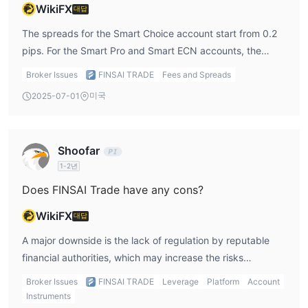
WikiFX
대답
The spreads for the Smart Choice account start from 0.2
pips. For the Smart Pro and Smart ECN accounts, the
spreads are typically tighter. All accounts come with $0
Broker Issues
FINSAI TRADE
Fees and Spreads
commission per $100K traded. The platform also charges
미국
2025-07-01
no fees for deposits or withdrawals.
Shoofar
1-2년
Does FINSAI Trade have any cons?
WikiFX
대답
A major downside is the lack of regulation by reputable
financial authorities, which may increase the risks
involved. Additionally, the platform does not offer demo
Broker Issues
FINSAI TRADE
Leverage
Platform
Account
accounts or support MT4/MT5, limiting its appeal to some
Instruments