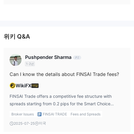
$100이고, 스프레드는 0.2핍부터 시작하며, 최대레버리지 1:500을
제공합니다. 낮은 수수료와마이너스 잔고 보호, 스왑프리 거래,
100% 증거금 콜 / 80% 스탑아웃 레벨과 같은 필수 기능을 갖추고
있습니다. 복사 거래, 알고리즘 트레이딩 또는VPS를 지원하지는 않
지만, 단순함을 추구하는 트레이더에게는 확실한 선택지입니다.
위키 Q&A
Smart Pro 및 Smart ECN 계좌
보다 고급옵션을 위해서는,
각각
$1000 및 $5000의 더 높은 최소 입금액으로 이용 가능합니다.
Pushpender Sharma
FINSAI Trade 수수료
1-2년
Finsai Trade의 스프레드 및 커미션 측면에서 수수료 구조는 경쟁력
Can I know the details about FINSAI Trade fees?
이 있습니다.
WikiFX
대답
거래 수수료
FINSAI Trade의 스프레드는 Smart Choice 계좌 기준 0.2핍부터 시
FINSAI Trade offers a competitive fee structure with
작합니다. 그리고 Smart Pro 및 Smart ECN 계좌의 스프레드는 일
spreads starting from 0.2 pips for the Smart Choice
반적으로 더 낮아, 더 경험이 많은 트레이더와 기관 투자자에게 적합
account. There are no commissions for any of the account
Broker Issues
FINSAI TRADE
Fees and Spreads
합니다.
types. Additionally, all accounts are swap-free, meaning
미국
2025-07-25
커미션의 경우, 모든 계좌 유형에 대해 거래액 $100,000당 $0입니
there are no overnight interest charges.
다.