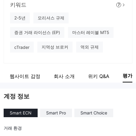
키워드
FINSAI TRADE
7
기업 직원
2-5년
모리셔스 규제
--
증권 거래 라이선스 (EP)
마스터 레이블 MT5
지역성 브로커
역외 규제
cTrader
평가
웹사이트 감정
회사 소개
위키 Q&A
계정 정보
Smart ECN
Smart Pro
Smart Choice
거래 환경