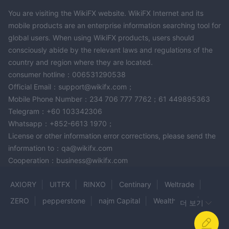
You are visiting the WikiFX website. WikiFX Internet and its
mobile products are an enterprise information searching tool for
global users. When using WikiFX products, users should
consciously abide by the relevant laws and regulations of the
country and region where they are located.
consumer hotline：006531290538
Official Email：support@wikifx.com；
Mobile Phone Number：234 706 777 7762；61 449895363
Telegram：+60 103342306
Whatsapp：+852-6613 1970；
License or other information error corrections, please send the
information to：qa@wikifx.com
Cooperation：business@wikifx.com
AXIORY
UITFX
RINXO
Centinary
Weltrade
ZERO
pepperstone
najm Capital
Wealth Way
더 보기
ADN BROKER
MBFX
REVO TRADE
Kraken