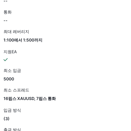
--
통화
--
최대 레버리지
1:100에서 1:500까지
지원EA
최소 입금
5000
최소 스프레드
16핍스 XAUUSD, 7핍스 통화
입금 방식
(3)
출금 방식