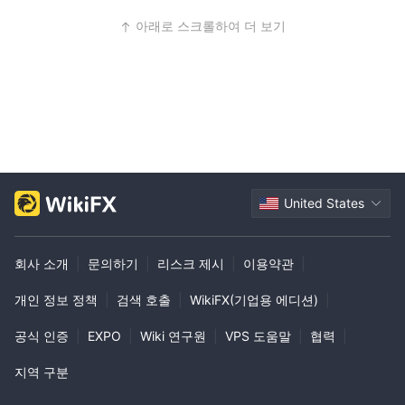
아래로 스크롤하여 더 보기
United States
회사 소개
|
문의하기
|
리스크 제시
|
이용약관
|
개인 정보 정책
|
검색 호출
|
WikiFX(기업용 에디션)
|
공식 인증
|
EXPO
|
Wiki 연구원
|
VPS 도움말
|
협력
|
지역 구분