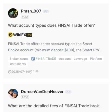
스왑
모든 Finsai Trade 계좌는 스왑 프리이므로, 포지션에 대해 어떠한
Prash_007
야간 이자도 부과되지 않습니다.
1-2년
What account types does FINSAI Trade offer?
거래 플랫폼
입출금
입금 옵션
WikiFX
대답
출금 옵션
FINSAI Trade offers three account types: the Smart
Choice account (minimum deposit $100), the Smart Pro
account (minimum deposit $1,000), and the Smart ECN
Broker Issues
FINSAI TRADE
Account
Leverage
Platform
account (minimum deposit $5,000).
Instruments
미국
2025-07-14
DoreenVanDenHeever
1-2년
What are the detailed fees of FINSAI Trade broker?