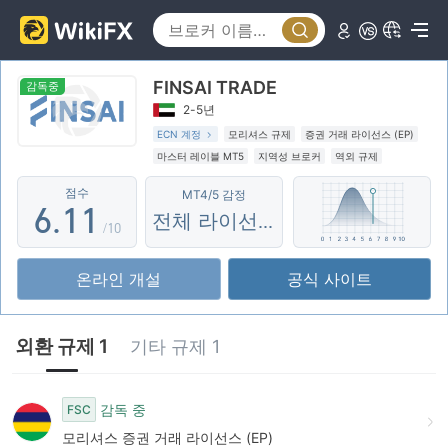
1
2
FINSAI TRADE
3
감독중
2-5년
4
ECN 계정
모리셔스 규제
증권 거래 라이선스 (EP)
마스터 레이블 MT5
지역성 브로커
역외 규제
5
0
0
점수
MT4/5 감정
6
.
1
1
전체 라이선스
/10
7
2
2
온라인 개설
공식 사이트
8
3
3
9
4
4
외환 규제 1
기타 규제 1
5
5
6
6
감독 중
FSC
모리셔스 증권 거래 라이선스 (EP)