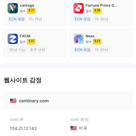
vantage
Fortune Prime Global
8.71
8.58
점수
점수
ECN 계정
10-15년
ECN 계정
15-20년
호주 규제
호주 규제
외환 거래 라이선스 (MM)
외환 거래 라이선스 (MM)
FXCM
Neex
마스터 레이블 MT4
마스터 레이블 MT4
9.41
8.63
점수
점수
20년 이상
호주 규제
ECN 계정
15-20년
외환 거래 라이선스 (MM)
호주 규제
마스터 레이블 MT4
외환 거래 라이선스 (MM)
마스터 레이블 MT4
웹사이트 감정
centinary.com
서버 IP
서버 위치
미국
104.21.12.143