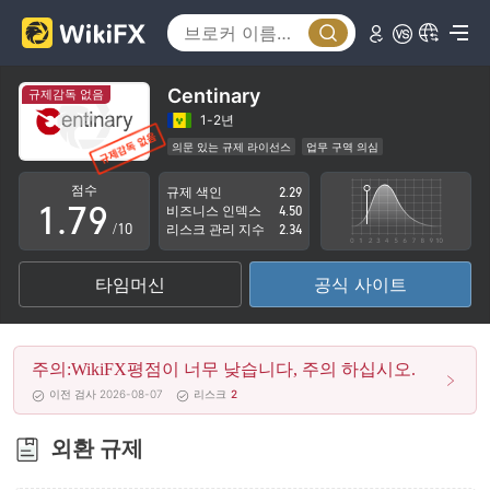
2
4
3
5
4
6
Centinary
규제감독 없음
5
7
1-2년
의문 있는 규제 라이선스
업무 구역 의심
0
6
8
잠재적 위험성이 높음
점수
규제 색인
2.29
1
.
7
9
비즈니스 인덱스
4.50
/10
리스크 관리 지수
2.34
2
8
타임머신
공식 사이트
3
9
4
주의:WikiFX평점이 너무 낮습니다, 주의 하십시오.
5
이전 검사 2026-08-07
리스크
2
6
외환 규제
7