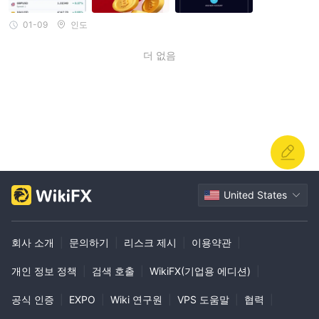
01-09
인도
더 없음
United States
회사 소개
|
문의하기
|
리스크 제시
|
이용약관
|
개인 정보 정책
|
검색 호출
|
WikiFX(기업용 에디션)
|
공식 인증
|
EXPO
|
Wiki 연구원
|
VPS 도움말
|
협력
|