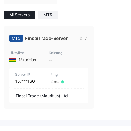
All Servers
MT5
FinsaiTrade-Server
MT5
2
Ülke/İlçe
Kaldıraç
Mauritius
--
Server IP
Ping
15.***.160
2 ms
Finsai Trade (Mauritius) Ltd