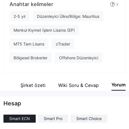
Anahtar kelimeler
7
FINSAI TRADE
Şirket çalışanı
2-5 yıl
Düzenleyici Ülke/Bölge: Mauritius
--
Menkul Kıymet İşlem Lisansı (EP)
MT5 Tam Lisans
cTrader
Bölgesel Brokerler
Offshore Düzenleyici
Yorum
tesi
Şirket özeti
Wiki Soru & Cevap
Hesap
Smart ECN
Smart Pro
Smart Choice