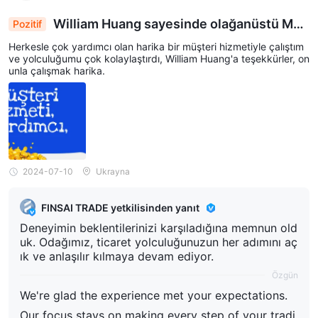
William Huang sayesinde olağanüstü Müş
Pozitif
teri Hizmetleri Deneyimi
Herkesle çok yardımcı olan harika bir müşteri hizmetiyle çalıştım
ve yolculuğumu çok kolaylaştırdı, William Huang'a teşekkürler, on
unla çalışmak harika.
2024-07-10
Ukrayna
FINSAI TRADE yetkilisinden yanıt
Deneyimin beklentilerinizi karşıladığına memnun old
uk. Odağımız, ticaret yolculuğunuzun her adımını aç
ık ve anlaşılır kılmaya devam ediyor.
Özgün
We're glad the experience met your expectations.
Our focus stays on making every step of your tradi