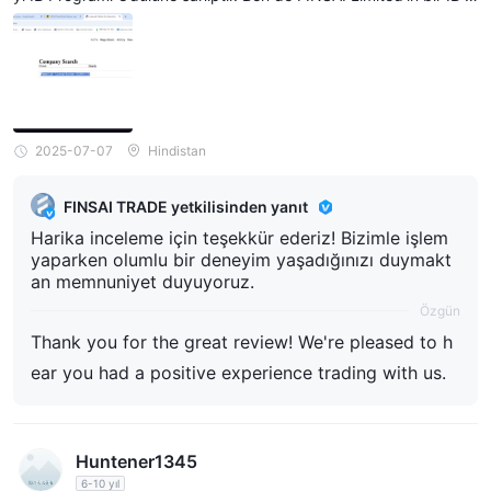
rtağıyım. Lisans detayları aşağıda verilmiştir, lütfen web sitenizde
buna göre kontrol edip güncelleyin. Finsai Ltd - Lisans Numarası:
052943-033,
2025-07-07
Hindistan
FINSAI TRADE yetkilisinden yanıt
Harika inceleme için teşekkür ederiz! Bizimle işlem
yaparken olumlu bir deneyim yaşadığınızı duymakt
an memnuniyet duyuyoruz.
Özgün
Thank you for the great review! We're pleased to h
ear you had a positive experience trading with us.
Huntener1345
6-10 yıl