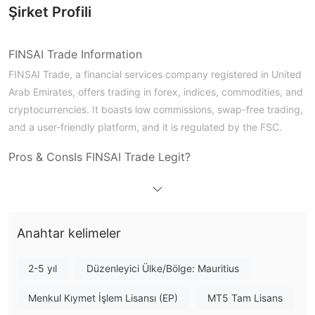
Şirket Profili
FINSAI Trade Information
FINSAI Trade, a financial services company registered in United
Arab Emirates, offers trading in forex, indices, commodities, and
cryptocurrencies. It boasts low commissions, swap-free trading,
and a user-friendly platform, and it is regulated by the FSC.
Pros & Cons
Is FINSAI Trade Legit?
FINSAI Trade is regulated by the FSC in Mauritius
What Can I Trade on FINSAI Trade?
Invest in a range of financial instruments, including forex,
Anahtar kelimeler
stocks, commodities, indices, and cryptocurrencies. Finsai
offers innovative financial solutions tailored to your unique
2-5 yıl
Düzenleyici Ülke/Bölge: Mauritius
needs.
Menkul Kıymet İşlem Lisansı (EP)
MT5 Tam Lisans
Account Type