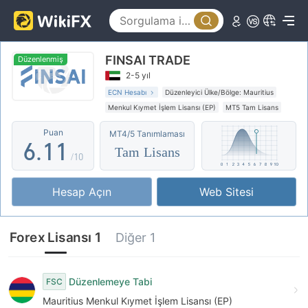
1
2
FINSAI TRADE
3
Düzenlenmiş
2-5 yıl
4
ECN Hesabı
Düzenleyici Ülke/Bölge: Mauritius
Menkul Kıymet İşlem Lisansı (EP)
MT5 Tam Lisans
5
0
0
Bölgesel Brokerler
Offshore Düzenleyici
Puan
MT4/5 Tanımlaması
6
.
1
1
Tam Lisans
/10
7
2
2
Hesap Açın
Web Sitesi
8
3
3
9
4
4
Forex Lisansı 1
Diğer 1
5
5
6
6
Düzenlemeye Tabi
FSC
Mauritius Menkul Kıymet İşlem Lisansı (EP)