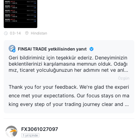
03-14
Hindistan
FINSAI TRADE yetkilisinden yanıt
Geri bildiriminiz için teşekkür ederiz. Deneyiminizin
beklentilerinizi karşılamasına memnun olduk. Odağı
mız, ticaret yolculuğunuzun her adımını net ve anlaş
ılır kılmak üzerinedir.
Özgün
Thank you for your feedback. We're glad the experi
ence met your expectations. Our focus stays on ma
king every step of your trading journey clear and st
raightforward.
FX3061027097
1 yıl içinde