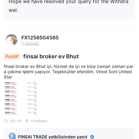
Hope we have resolved your query for the Withdra
wal.
FX1256504565
1 yıl içinde
finsai broker ev Bhut
Pozitif
finsai broker ev Bhut iyi, hizmet de iyi ve bize zaman zaman par
a çekme işlemi yapıyor. Teşekkürler efendim. Vinod Soni United
Star
03-14
Hindistan
FINSAI TRADE yetkilisinden yanıt