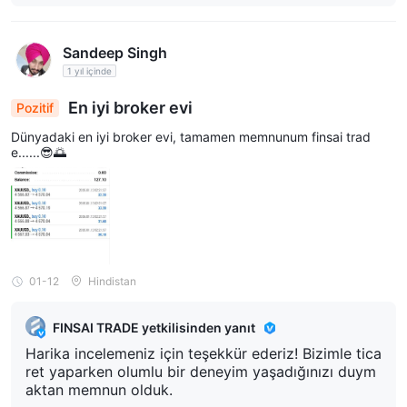
Sandeep Singh
1 yıl içinde
En iyi broker evi
Pozitif
Dünyadaki en iyi broker evi, tamamen memnunum finsai trad
e......😎🌅
01-12
Hindistan
FINSAI TRADE yetkilisinden yanıt
Harika incelemeniz için teşekkür ederiz! Bizimle tica
ret yaparken olumlu bir deneyim yaşadığınızı duym
aktan memnun olduk.