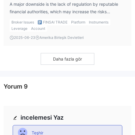
A major downside is the lack of regulation by reputable
financial authorities, which may increase the risks
involved. Additionally, the platform does not offer demo
Broker Issues
FINSAI TRADE
Platform
Instruments
accounts or support MT4/MT5, limiting its appeal to some
Leverage
Account
traders.
2025-06-23
Amerika Birleşik Devletleri
Daha fazla gör
Yorum
9
incelemesi Yaz
Teşhir