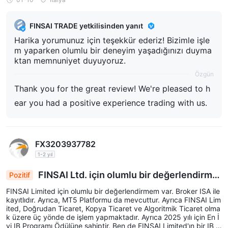
FINSAI TRADE yetkilisinden yanıt
Harika yorumunuz için teşekkür ederiz! Bizimle işle
m yaparken olumlu bir deneyim yaşadığınızı duyma
ktan memnuniyet duyuyoruz.
Özgün
Thank you for the great review! We're pleased to h
ear you had a positive experience trading with us.
FX3203937782
1-2 yıl
FINSAI Ltd. için olumlu bir değerlendirme
Pozitif
m var.
FINSAI Limited için olumlu bir değerlendirmem var. Broker ISA ile
kayıtlıdır. Ayrıca, MT5 Platformu da mevcuttur. Ayrıca FINSAI Lim
ited, Doğrudan Ticaret, Kopya Ticaret ve Algoritmik Ticaret olma
k üzere üç yönde de işlem yapmaktadır. Ayrıca 2025 yılı için En İ
yi IB Programı Ödülüne sahiptir. Ben de FINSAI Limited'ın bir IB o