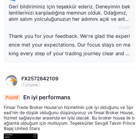
Geri bildiriminiz için teşekkür ederiz. Deneyimin bek
lentilerinizi karşıladığına memnun olduk. Odağımız,
alım satım yolculuğunuzun her adımını açık ve anlaş
ılır kılmaya devam ediyor.
Özgün
Thank you for your feedback. We're glad the experi
ence met your expectations. Our focus stays on ma
king every step of your trading journey clear and st
raightforward.
FX2572642109
1 yıl içinde
En iyi performans
Pozitif
Finsai Trade Broker House'un hizmetinin çok iyi olduğunu ve Spr
ead'nin de düşük olduğunu düşünüyoruz ve finsai Broker House,
hizmet sağlayıcılar arasında en iyisi olacak. Bu broker house ile b
ağlantılı olduğum için mutluyum. Teşekkürler Sevgili Takım Prince
Bajaj United Stars