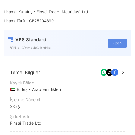
7
7
8
8
Lisanslı Kuruluş：Finsai Trade (Mauritius) Ltd
Lisans Türü：GB25204899
9
9
VPS Standard
Open
1*CPU / 1GRam / 40GHarddisk
Temel Bilgiler
Kayıtlı Bölge
Birleşik Arap Emirlikleri
İşletme Dönemi
2-5 yıl
Şirket Adı
Finsai Trade Ltd
Şirket Kısaltması