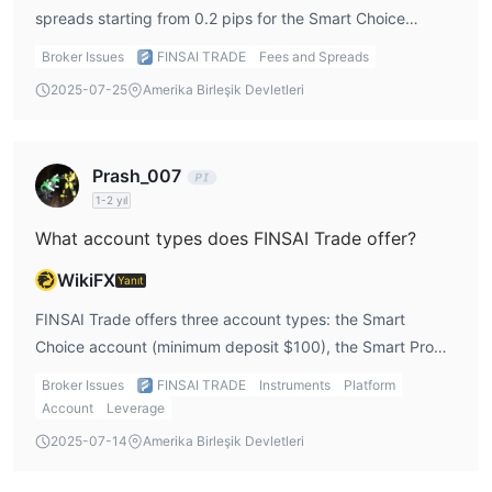
Deposit Options
spreads starting from 0.2 pips for the Smart Choice
Withdrawal Options
account. There are no commissions for any of the account
Broker Issues
FINSAI TRADE
Fees and Spreads
types. Additionally, all accounts are swap-free, meaning
2025-07-25
Amerika Birleşik Devletleri
there are no overnight interest charges.
Prash_007
1-2 yıl
What account types does FINSAI Trade offer?
WikiFX
Yanıt
FINSAI Trade offers three account types: the Smart
Choice account (minimum deposit $100), the Smart Pro
account (minimum deposit $1,000), and the Smart ECN
Broker Issues
FINSAI TRADE
Instruments
Platform
account (minimum deposit $5,000).
Account
Leverage
2025-07-14
Amerika Birleşik Devletleri