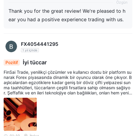
Özgün
Thank you for the great review! We're pleased to h
ear you had a positive experience trading with us.
FX4054441295
1 yıl içinde
İyi tüccar
Pozitif
FinSai Trade, yenilikçi çözümler ve kullanıcı dostu bir platform su
narak Forex piyasasında dinamik bir oyuncu olarak öne çıkıyor. B
aşlıcalardan egzotiklere kadar geniş bir döviz çifti yelpazesi sun
ma taahhütleri, tüccarların çeşitli fırsatlara sahip olmasını sağlıyo
r. Şeffaflık ve en ileri teknolojiye olan bağlılıkları, onları hem yeni h
em de deneyimli tüccarlar için güvenilir bir seçim haline getiriyor.
😛
01-10
İtalya