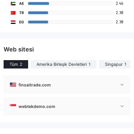
2.46
AE
2.38
TR
2.38
EG
Web sitesi
Tüm
2
Amerika Birleşik Devletleri
1
Singapur
1
finsaitrade.com
webtekdemo.com