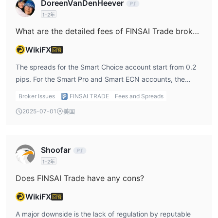
DoreenVanDenHeever
1-2年
What are the detailed fees of FINSAI Trade broker?
WikiFX
回答
The spreads for the Smart Choice account start from 0.2
pips. For the Smart Pro and Smart ECN accounts, the
spreads are typically tighter. All accounts come with $0
Broker Issues
FINSAI TRADE
Fees and Spreads
commission per $100K traded. The platform also charges
2025-07-01
美国
no fees for deposits or withdrawals.
Shoofar
1-2年
Does FINSAI Trade have any cons?
WikiFX
回答
A major downside is the lack of regulation by reputable