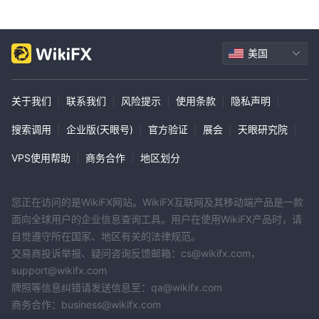
美国
关于我们
|
联系我们
|
风险提示
|
使用条款
|
隐私声明
|
搜索调用
|
企业版(天眼号)
|
官方验证
|
展会
|
天眼研究院
|
VPS使用帮助
|
商务合作
|
地区划分
您正在访问的是WikiFX网站。WikiFX互联网及其移动端产品是一款
面向全球用户的企业信息查询工具。用户在使用WikiFX产品时，请
自觉遵守所在国家、地区有关的法律规范。
交易商投诉举报、疑问咨询反馈邮箱：cs@wikifx.com，
support@wikifx.com
牌照等信息纠错请发送信息至：qa@wikifx.com
商务合作：business@wikifx.com