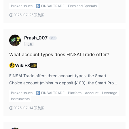
account. There are no commissions for any of the account
交易平台
存款与取款
Broker Issues
FINSAI TRADE
Fees and Spreads
types. Additionally, all accounts are swap-free, meaning
存款选项
2025-07-25
美国
there are no overnight interest charges.
取款选项
Prash_007
1-2年
What account types does FINSAI Trade offer?
WikiFX
回答
FINSAI Trade offers three account types: the Smart
Choice account (minimum deposit $100), the Smart Pro
account (minimum deposit $1,000), and the Smart ECN
Broker Issues
FINSAI TRADE
Platform
Account
Leverage
account (minimum deposit $5,000).
Instruments
2025-07-14
美国