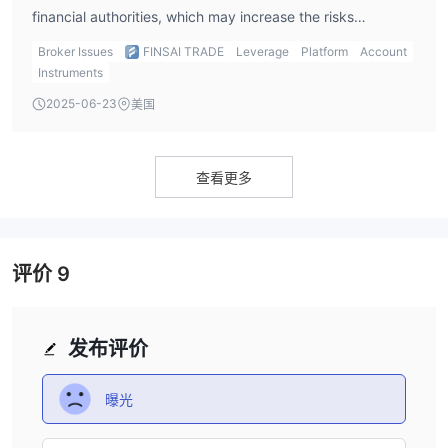
financial authorities, which may increase the risks
involved. Additionally, the platform does not offer demo
Broker Issues
FINSAI TRADE
Leverage
Platform
Account
accounts or support MT4/MT5, limiting its appeal to some
Instruments
traders.
2025-06-23
美国
查看更多
评价
9
发布评价
曝光