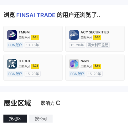
浏览
FINSAI TRADE
的用户还浏览了..
TMGM
ACY SECURITIES
8.61
8.62
天眼评分
天眼评分
ECN账户
10-15年
15-20年
澳大利亚监管
澳大利亚监管
全牌照 (MM)
全牌照 (MM)
主标MT4
主标MT4
GTCFX
Neex
9.23
8.64
天眼评分
天眼评分
ECN账户
15-20年
ECN账户
15-20年
英国监管
全牌照 (MM)
澳大利亚监管
全牌照 (MM)
主标MT4
主标MT4
C
展业区域
影响力
按地区
按公司