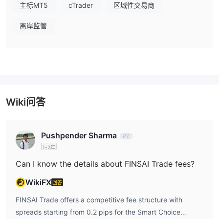
Finsai智能选择账户
适合初学者，最低入金要求为100美元，点
主标MT5
cTrader
区域性交易商
差从0.2点起，提供高达1:500的杠杆。它佣金低，并提供负余额保
护、免隔夜利息交易以及100% 追加保证金 / 80%强平水平等基本功
离岸监管
能。虽然不支持跟单交易、算法交易或VPS，但对于追求简洁性的交
易者来说，它是一个可靠的选择。
Smart Pro 和 Smart ECN 账户
如需更高级的期权，
分别需要
更高的最低存款额1000美元和5000美元。
FINSAI Trade 交易费用
Wiki问答
Finsai Trade 的点差和佣金结构具有竞争力。
交易费用
FINSAI Trade 的点差对于智能选择账户从 0.2 点起。而对于智能专
Pushpender Sharma
业版和智能 ECN 账户，点差通常更窄，适合更有经验的交易者和机
1-2年
构。
Can I know the details about FINSAI Trade fees?
至于佣金，所有账户类型每交易 10 万美元均为 0 美元。
隔夜利息
WikiFX
回答
所有 Finsai Trade 账户均为免隔夜利息账户，因此您的持仓不会被
FINSAI Trade offers a competitive fee structure with
收取任何隔夜利息。
spreads starting from 0.2 pips for the Smart Choice