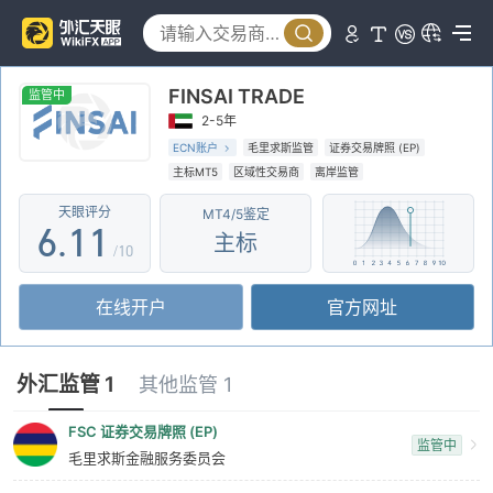
1
2
FINSAI TRADE
3
监管中
2-5年
4
ECN账户
毛里求斯监管
证券交易牌照 (EP)
主标MT5
区域性交易商
离岸监管
5
0
0
天眼评分
MT4/5鉴定
6
.
1
1
主标
/10
7
2
2
在线开户
官方网址
8
3
3
9
4
4
外汇监管 1
其他监管 1
5
5
FSC 证券交易牌照 (EP)
监管中
6
6
毛里求斯金融服务委员会