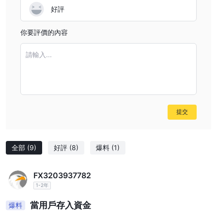
好評
你要評價的內容
請輸入...
提交
全部
(9)
好評
(8)
爆料
(1)
FX3203937782
1-2年
當用戶存入資金
爆料