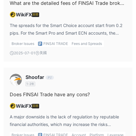
What are the detailed fees of FINSAI Trade broker?
WikiFX
回答
The spreads for the Smart Choice account start from 0.2
pips. For the Smart Pro and Smart ECN accounts, the
spreads are typically tighter. All accounts come with $0
Broker Issues
FINSAI TRADE
Fees and Spreads
commission per $100K traded. The platform also charges
美國
2025-07-01
no fees for deposits or withdrawals.
Shoofar
1-2年
Does FINSAI Trade have any cons?
WikiFX
回答
A major downside is the lack of regulation by reputable
financial authorities, which may increase the risks
involved. Additionally, the platform does not offer demo
Broker Issues
FINSAI TRADE
Account
Platform
Leverage