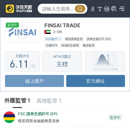
1
2
FINSAI TRADE
3
監管中
2-5年
4
ECN賬戶
模里西斯監管
證券交易許可 (EP)
主標MT5
區域性交易商
離岸監管
5
0
0
天眼評分
MT4/5鑒定
6
.
1
1
主標
/10
7
2
2
線上開戶
官方網址
8
3
3
9
4
4
外匯監管 1
其他監管 1
5
5
FSC 證券交易許可 (EP)
監管中
6
6
模里西斯金融服務委員會