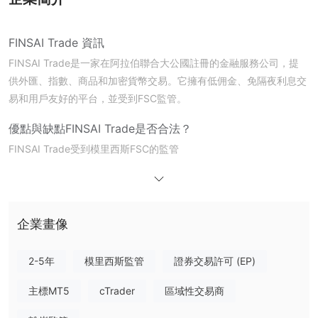
FINSAI Trade 資訊
FINSAI Trade是一家在阿拉伯聯合大公國註冊的金融服務公司，提
供外匯、指數、商品和加密貨幣交易。它擁有低佣金、免隔夜利息交
易和用戶友好的平台，並受到FSC監管。
優點與缺點
FINSAI Trade是否合法？
FINSAI Trade受到模里西斯FSC的監管
我可以在FINSAI Trade上交易什麼？
投資一系列金融工具，包括外匯、股票、商品、指數和加密貨幣。
Finsai提供創新的金融解決方案，以滿足您的獨特需求。
企業畫像
帳戶類型
2-5年
模里西斯監管
證券交易許可 (EP)
Finsai Trade提供三種帳戶類型，以滿足不同的交易需求。
Finsai智能選擇帳戶
適合初學者，最低入金要求為100美元，點
主標MT5
cTrader
區域性交易商
差從0.2點起，提供高達1:500的槓桿。它具有低佣金和基本功能，