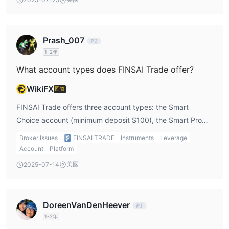
there are no overnight interest charges.
提款選項
Prash_007
1-2年
What account types does FINSAI Trade offer?
WikiFX
回答
FINSAI Trade offers three account types: the Smart
Choice account (minimum deposit $100), the Smart Pro
account (minimum deposit $1,000), and the Smart ECN
Broker Issues
FINSAI TRADE
Instruments
Leverage
account (minimum deposit $5,000).
Account
Platform
美國
2025-07-14
DoreenVanDenHeever
1-2年