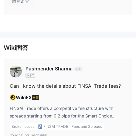
例如負餘額保護、免掉期交易以及100% 追加保證金 / 80%的強制平
離岸監管
倉水平。雖然它不支援跟單交易、算法交易或VPS，但對於尋求簡單
性的交易者來說，是一個穩固的選擇。
Smart Pro 和 Smart ECN 帳戶
如需更進階的期權，
分別設有
較高的最低存款要求，分別為 1000 美元和 5000 美元。
FINSAI Trade 交易費用
Wiki問答
Finsai Trade 的點差和佣金結構具有競爭力。
交易費用
FINSAI Trade 的點差，對於 Smart Choice 帳戶，從 0.2 點起。而
Pushpender Sharma
Smart Pro 和 Smart ECN 帳戶的點差通常更緊，適合更有經驗的交
1-2年
易者和機構。
Can I know the details about FINSAI Trade fees?
至於佣金，所有帳戶類型均為每交易 10 萬美元收取 0 美元。
WikiFX
回答
隔夜利息
所有 Finsai Trade 帳戶均免隔夜利息，因此您的持倉不會被收取任
FINSAI Trade offers a competitive fee structure with
何隔夜利息。
spreads starting from 0.2 pips for the Smart Choice
account. There are no commissions for any of the account
交易平台
存款與提款
Broker Issues
FINSAI TRADE
Fees and Spreads
types. Additionally, all accounts are swap-free, meaning
存款選項
美國
2025-07-25