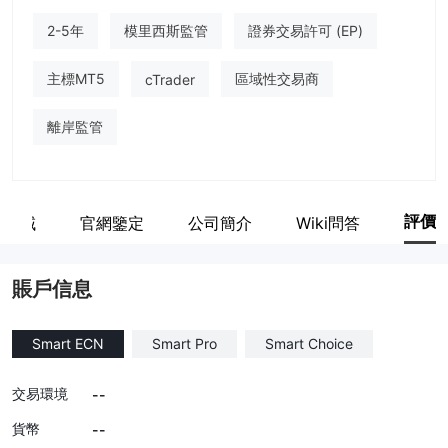
2-5年
模里西斯監管
證券交易許可 (EP)
主標MT5
區域性交易商
cTrader
離岸監管
評價
業區域
官網鑒定
公司簡介
Wiki問答
賬戶信息
Smart ECN
Smart Pro
Smart Choice
交易環境
--
貨幣
--