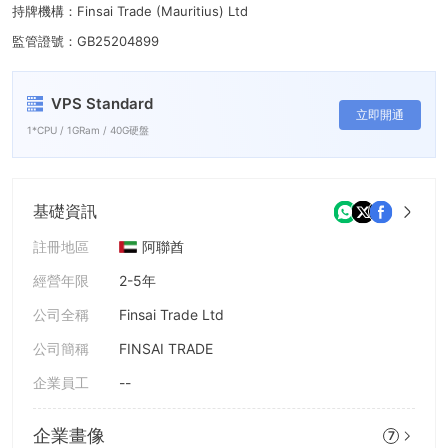
7
7
持牌機構：Finsai Trade (Mauritius) Ltd
8
8
監管證號：GB25204899
9
9
VPS Standard
立即開通
1*CPU / 1GRam / 40G硬盤
基礎資訊
註冊地區
阿聯酋
經營年限
2-5年
公司全稱
Finsai Trade Ltd
公司簡稱
FINSAI TRADE
企業員工
--
企業畫像
7