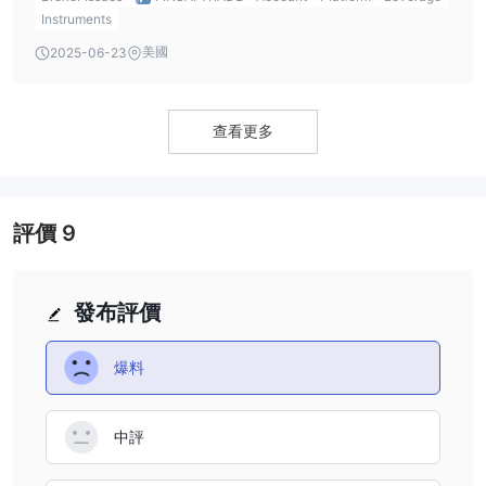
accounts or support MT4/MT5, limiting its appeal to some
Instruments
traders.
美國
2025-06-23
查看更多
評價
9
發布評價
爆料
中評