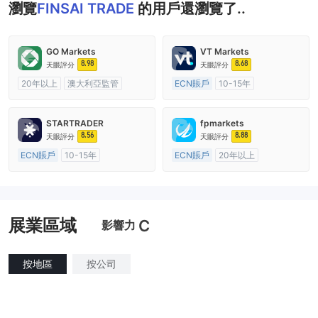
瀏覽
FINSAI TRADE
的用戶還瀏覽了..
GO Markets
VT Markets
8.98
8.68
天眼評分
天眼評分
20年以上
澳大利亞監管
ECN賬戶
10-15年
全牌照 (MM)
cTrader
澳大利亞監管
全牌照 (MM)
主標MT4
STARTRADER
fpmarkets
8.56
8.88
天眼評分
天眼評分
ECN賬戶
10-15年
ECN賬戶
20年以上
澳大利亞監管
全牌照 (MM)
澳大利亞監管
全牌照 (MM)
主標MT4
主標MT4
展業區域
C
影響力
按地區
按公司