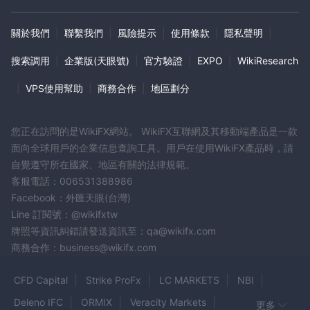
關於我們
|
聯繫我們
|
風險提示
|
使用條款
|
隱私聲明
|
搜索調用
|
企業版(天眼號)
|
官方驗證
|
EXPO
|
WikiResearch
|
VPS使用幫助
|
商務合作
|
地區劃分
您正在訪問的是WikiFX網站。 WikiFX互聯網及其移動端產品是一款
面向全球用戶的企業信息查詢工具。用戶在使用WikiFX產品時，請
自覺遵守所在國家、地區有關的法律規範。
客服電話：006531388986
Facebook：外匯天眼(台灣)
Line 訂閱號：@wikifxtw
牌照等資訊糾錯請發送資訊至：qa@wikifx.com
商務合作：business@wikifx.com
CFD Capital
Strike ProFx
LC MARKETS
NBI
Deleno IFC
ORMIX
Veracity Markets
更多