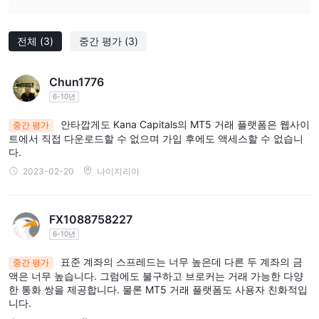
점 중 하나는 Kana Capitals 투자자를 더 높은 위험에 노출시킬 수
있는 평판 좋은 규제 기관의 규제를 받지 않습니다. 또한 브로커는
세 가지 유형의 거래 계정만 제공하므로 요구 사항과 전략이 다른 거
전체
(3)
중간 평가
(3)
래자에게는 적합하지 않을 수 있습니다. 교육 자원 및 연구 도구의
부족은 거래 여정에 대한 지침이 필요한 초보 거래자에게도 단점이
Chun1776
될 수 있습니다.
6-10년
시장 상품
안타깝게도 Kana Capitals의 MT5 거래 플랫폼은 웹사이
중간 평가
트에서 직접 다운로드할 수 없으며 가입 후에도 액세스할 수 없습니
Kana Capitals고객에게 다양한 거래 상품을 제공합니다. 거래가 가
다.
외환, 주식, 지수 및
능한 주요 금융 시장에는 다음이 포함됩니다.
2023-02-20
나이지리아
암호화폐
. Forex를 통해 트레이더는 메이저, 마이너 및 이국적인 통
화 쌍에 액세스할 수 있으므로 투기 및 거래를 위한 충분한 기회를
제공합니다. 다양한 글로벌 거래소에서 주식을 이용할 수 있으므로
FX1088758227
트레이더는 전 세계 주요 기업에 투자할 수 있는 기회를 얻을 수 있
6-10년
습니다. 지수는 주식 바스켓을 나타내며 거래자는 미국, 유럽 및 아
표준 계좌의 스프레드는 너무 높은데 다른 두 계좌의 금
중간 평가
시아의 주요 지수 성과에 대해 추측할 수 있습니다. 또한 암호화폐의
액은 너무 높습니다. 그럼에도 불구하고 브로커는 거래 가능한 다양
포함은 거래자들에게 최근 몇 년 동안 인기가 높아진 비교적 새롭고
한 통화 쌍을 제공합니다. 물론 MT5 거래 플랫폼도 사용자 친화적입
니다.
흥미로운 자산 클래스에 대한 액세스를 제공합니다.