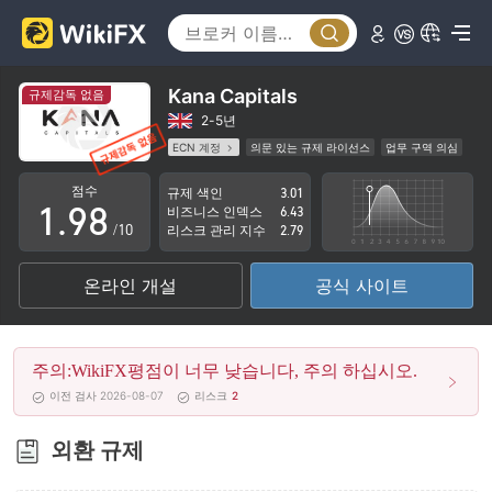
4
3
5
4
6
5
Kana Capitals
규제감독 없음
7
6
2-5년
ECN 계정
의문 있는 규제 라이선스
업무 구역 의심
0
8
7
잠재적 위험성이 높음
점수
규제 색인
3.01
1
.
9
8
비즈니스 인덱스
6.43
/10
리스크 관리 지수
2.79
2
9
온라인 개설
공식 사이트
3
4
주의:WikiFX평점이 너무 낮습니다, 주의 하십시오.
5
이전 검사 2026-08-07
리스크
2
6
외환 규제
7