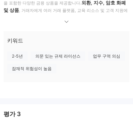
외환, 지수, 암호 화폐
을 포함한 다양한 금융 상품을 제공합니다.
및 상품
, 거래자에게 여러 거래 플랫폼, 교육 리소스 및 고객 지원에
대한 액세스를 제공합니다. Kana Capitals 최소 예치금으로 개설할
$100,
수 있는 다양한 실거래 계좌를 제공합니다.
다른 브로커에 비
해 상대적으로 적은 금액입니다. 계정은 다음부터 타이트한 스프레
0.0핍
1:500
드를 제공합니다.
키워드
, 숨겨진 수수료 없음, 최대 레버리지
모든 고객을 위해.
메타트레이더 5(MT5)
Kana Capitals인기를 제공합니다
데스크
2-5년
의문 있는 규제 라이선스
업무 구역 의심
톱, 웹 및 모바일 장치를 위한 거래 플랫폼. Kana Capitals 또한 24/7
잠재적 위험성이 높음
고객 지원을 제공하므로 정규 업무 시간 외에 도움이 필요한 트레이
더에게 상당한 이점이 됩니다. 또한 브로커는 거래자가 다른 성공적
인 거래자의 거래를 자동으로 복사할 수 있는 복사 거래 서비스를 제
공합니다.
마지막으로 브로커는 거래 기술과 지식을 향상시키는 데 도움이 되
는 기사, 자습서 및 거래 도구를 포함한 다양한 교육 리소스를 거래
평가
3
자에게 제공합니다. 이 브로커 공식 사이트의 홈페이지는 다음과 같
습니다.