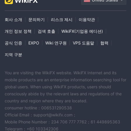
1:10 ~ 1:500
다.
. Pro 계정은 가장 낮은 스프레드, 가장 낮은 수수
료 및 가장 빠른 실행 속도를 제공합니다.
이러한 계정 유형 외에도 Kana Capitals 또한 샤리아 법을 따르는 거
회사 소개
|
문의하기
|
리스크 제시
|
이용약관
|
래자들을 위한 이슬람 계좌도 제공합니다. 이슬람 계정은 스왑이 없
으며 오버나이트 포지션에 대한 이자를 부과하지 않습니다.
개인 정보 정책
|
검색 호출
|
WikiFX(기업용 에디션)
|
데모 계정
공식 인증
|
EXPO
|
Wiki 연구원
|
VPS 도움말
|
협력
|
의 데모 계정으로 Kana Capitals , 거래자는 플랫폼에 대한 느낌을
지역 구분
얻고 다양한 전략과 거래 스타일을 테스트할 수 있습니다. 데모 계정
은 실제 계정으로 이동하기 전에 연습하고 자신감을 얻을 수 있는 위
험 없는 환경을 제공합니다.
You are visiting the WikiFX website. WikiFX Internet and its
데모 계정은 시작하기에 좋은 방법일 수 있지만 실제 계정의 조건을
mobile products are an enterprise information searching tool for
global users. When using WikiFX products, users should
정확하게 반영하지 못할 수 있습니다. 슬리피지, 실행 속도 및 유동
consciously abide by the relevant laws and regulations of the
성은 라이브 거래 환경에서 모두 다를 수 있으므로 데모 계정에서 라
country and region where they are located.
이브 계정으로 전환할 때 이를 염두에 두는 것이 중요합니다.
consumer hotline：006531290538
계좌 개설 방법은?
Official Email：support@wikifx.com；
Mobile Phone Number：234 706 777 7762；61 449895363
로 계좌 개설 Kana Capitals 단 몇 분만에 온라인으로 완료할 수 있
Telegram：+60 103342306
는 간단한 프로세스입니다.