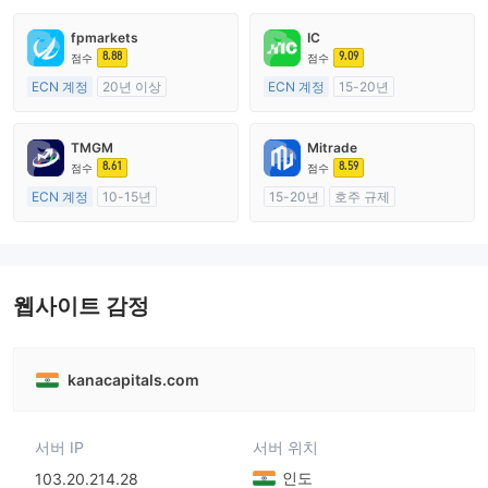
fpmarkets
IC
8.88
9.09
점수
점수
ECN 계정
20년 이상
ECN 계정
15-20년
호주 규제
호주 규제
외환 거래 라이선스 (MM)
외환 거래 라이선스 (MM)
TMGM
Mitrade
마스터 레이블 MT4
마스터 레이블 MT4
8.61
8.59
점수
점수
ECN 계정
10-15년
15-20년
호주 규제
호주 규제
외환 거래 라이선스 (MM)
외환 거래 라이선스 (MM)
자체 연구개발
마스터 레이블 MT4
웹사이트 감정
kanacapitals.com
서버 IP
서버 위치
인도
103.20.214.28