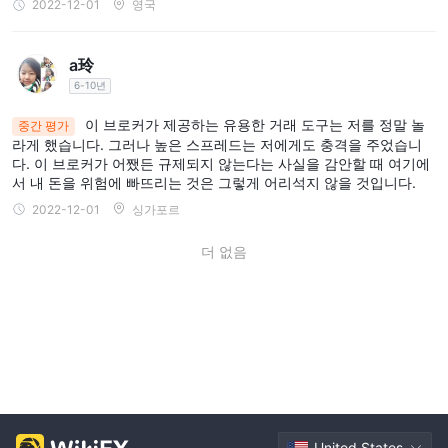
2022-12-01
영국
계정 유형
Kana Capitals거래자의 다양한 요구를 충족시키기 위해 다양한 계
a玲
정 유형을 제공합니다. 초보자이든 노련한 전문가이든 귀하의 요구
6-10년
사항에 맞는 계정 유형이 있습니다. 사용 가능한 계정 유형에는 다음
표준, ECN 및 Pro 계정
이 포함됩니다.
이 브로커가 제공하는 유용한 거래 도구는 저를 정말 놀
.
중간 평가
라게 했습니다. 그러나 높은 스프레드는 저에게도 충격을 주었습니
표준 계정
그만큼
Forex 시장에서 이제 막 시작하는 초보자 트레이
다. 이 브로커가 어쨌든 규제되지 않는다는 사실을 감안할 때 여기에
$100의 최소 보증금
더를 위해 설계되었습니다. 이 계정 유형에는
서 내 돈을 위험에 빠뜨리는 것은 그렇게 어리석지 않을 것입니다.
1:500
의 최대 레버리지를 제공합니다.
. 표준 계정은 고정 스프레드
2022-12-01
싱가포르
를 제공하므로 초보자가 거래 비용을 쉽게 이해할 수 있습니다.
ECN 계정
그만큼
, 반면에 더 타이트한 스프레드와 더 빠른 실행 속
더 없음
도를 선호하는 경험 많은 트레이더를 위한 것입니다. 이 계정 유형에
$1,0000의 더 높은 최소 입금액
는 다음이 필요합니다.
, 그러나
가변 스프레드를 제공하며 재시세는 없습니다. ECN 계정의 최대 레
1:10 ~ 1:500
버리지도
.
Pro 계정은 고급 거래 도구 및 기능에 대한 액세스가 필요한 전문 거
래자를 위해 맞춤화되었습니다. 이 계정 유형에는 다음이 필요합니
$1,000의 최소 보증금
다.
에서 최대한의 레버리지를 제공합니
United States