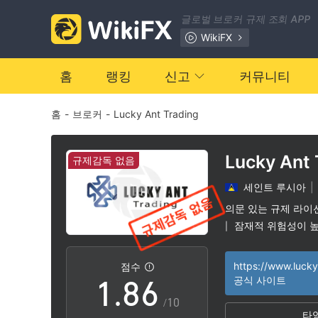
1
글로벌 브로커 규제 조회 APP
2
0
WikiFX
3
1
홈
랭킹
신고
커뮤니티
홈
-
브로커
-
Lucky Ant Trading
4
2
5
3
Lucky Ant 
규제감독 없음
세인트 루시아
|
6
4
의문 있는 규제 라이
잠재적 위험성이 
|
0
7
5
점수
1
.
8
6
공식 사이트
/10
타