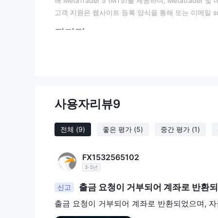
해 MetaTrader 5 (MT5)를 제공하며, Metatrade
고객 지원은 웹사이트 등록 양식을 통해 또는 이메일 suppo
장단점
장점:
FinCEN 규제:
미국의 금융범죄방지네트워크(FinCEN)
신을 제공합니다.
다양한 거래 가능한 자산:
Lucky Ant Trading은 외
에 접근할 수 있습니다. 이 다양성은 트레이더들이 다
사용자리뷰
9
최대 500:1의 높은 레버리지:
높은 레버리지의 가능성은
리지는 큰 손실의 위험도 증가시키므로, 주로 경험이 
이더들에게 적합합니다.
전체
(9)
좋은 평가
(5)
중간 평가
(1)
타이트한 스프레드 및 수수료 환급:
Lucky Ant T
습니다. 또한, 수수료 환급은 고객들이 거래 수수료에 
FX1532565102
다.
3-5년
MetaTrader 5 플랫폼 이용 가능:
Lucky Ant Tra
출금 요청이 거부되어 계좌로 반환되
진 인기있고 기능이 풍부한 MetaTrader 5 (MT5) 
신고
단점:
출금 요청이 거부되어 계좌로 반환되었으며, 자
입출금 방법 및 수수료에 대한 투명성이 제한적입니다: