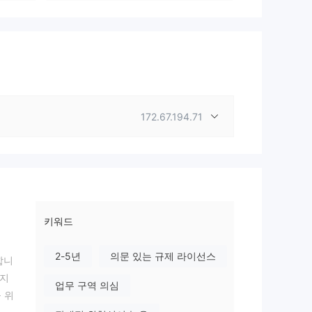
172.67.194.71
키워드
2-5년
의문 있는 규제 라이선스
합니
 지
업무 구역 의심
 위