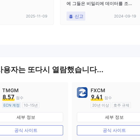
에 그들은 비밀리에 데이터를 조작
했고, 저는 그들이 그렇게 하는 것을
신고
2025-11-09
2024-09-19
발견했습니다. 그들은 그것을 인정
하지 않았으며, 나에게 차단을 당했
고, 이제는 내 메시지를 읽거나 응답
하지 않습니다.
 사용자는 또다시 열람했습니다...
TMGM
FXCM
8.57
9.41
점수
점수
ECN 계정
10-15년
20년 이상
호주 규제
호주 규제
외환 거래 라이선스 (MM)
세부 정보
세부 정보
외환 거래 라이선스 (MM)
마스터 레이블 MT4
마스터 레이블 MT4
공식 사이트
공식 사이트