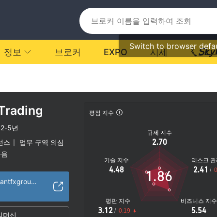
Switch to browser defa
정보
브로커
EXPO
시세
Trading
평점 지수
2-5년
규제 지수
2.70
선스
업무 구역 의심
|
높음
기술 지수
리스크 관
4.48
2.41
/
0
1.86
https://www.luckyantfxgroup.com/
평판 지수
비즈니스 지
3.12
5.54
/
0.19
임머신