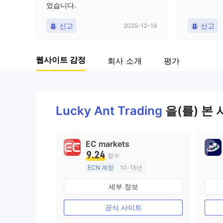
었습니다.
신고
신고
2025-12-19
웹사이트 감정
회사 소개
평가
Lucky Ant Trading
을(를) 본
EC markets
9.24
점수
ECN 계정
10-15년
호주 규제
세부 정보
외환 거래 라이선스 (MM)
마스터 레이블 MT4
공식 사이트