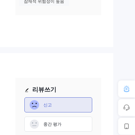
잠재적 위험성이 높음
 확
 시장
레버
트레
 있
리뷰쓰기
습니
신고
알려
중간 평가
들은