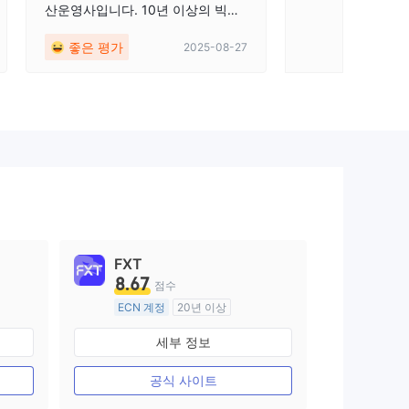
산운영사입니다. 10년 이상의 빅데
은 정확하게 명시
이터 분석과 응용으로 최적화 맞춤
좋은 평가
중간 평가
2025-08-27
형 단기수익이 안정적이다.
FXT
8.67
점수
ECN 계정
20년 이상
호주 규제
세부 정보
외환 거래 라이선스 (MM)
마스터 레이블 MT4
공식 사이트