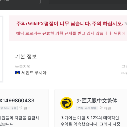
주의:WikiFX평점이 너무 낮습니다, 주의 하십시오.
2
해당 브로커는 유효한 외환 규제를 받고 있지 않습니다. 위험에
기본 정보
등록지역
고
세인트 루시아
su
운영 기간
연
2-5년
+6
회사 전체 이름
회
X1499860433
外匯天眼中文繁体
Lucky Ant Trading Limited
ht
한국
대만
증 되지 않음
인증 되지 않음
회원들의 자금을 출금해
초기에는 매달 8-12%의 매력적인
 있습니다
수익을 약속했습니다. 그러나 나중