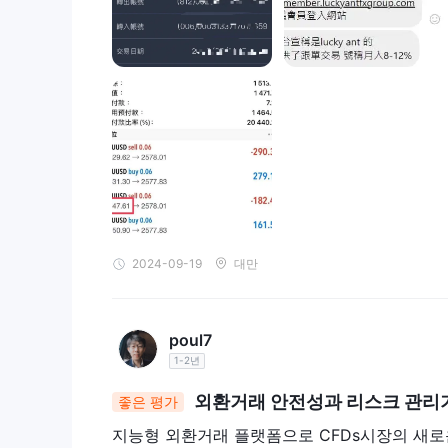
Lucky Ant Trading와의 계좌 개설은 몇 가지 간
Lucky Ant Trading 웹 사이트 방문:
Lucky Ant Trad
계좌 개설 옵션 찾기:
"실제 계좌 열기" 또는 "데모 계
스가 시작됩니다.
신청 양식 작성:
신청 양식에서는 일반적으로 사용자 이름
을 준수하기 위해 신분증의 일부 형태를 제공해야 합니
계좌 자금 조달 (실제 계좌 전용):
실제 계좌를 선택한 
Lucky Ant는 다양한 결제 방법을 제공하므로 가장 
MetaTrader 5 다운로드 및 설치:
Lucky Ant는 거래
로드하고 설치합니다.
계정에 로그인:
실제 계좌를 자금 조달한 후 (데모 계좌
2024-09-19
대만
MetaTrader 5 플랫폼을 통해 Lucky Ant Trading
레버리지
poul7
Lucky Ant Trading은(는) 외환, 암호화폐 CFD,
1-2년
합니다. 이는 초기 예치금의 500배에 해당하는 가치의
외환거래 안전성과 리스크 관리
좋은 평가
$50,000 가치의 포지션을 제어할 수 있습니다.
지능형 외환거래 플랫폼으로 CFDs시장의 새로
스프레드 및 수수료