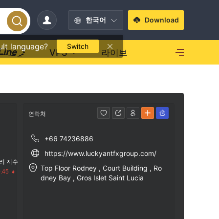
한국어
Download
ult language?
Switch
VPS
라이브
연락처
+66 74236886
https://www.luckyantfxgroup.com/
리 지수
Top Floor Rodney , Court Building , Ro
.45
dney Bay , Gros Islet Saint Lucia
수