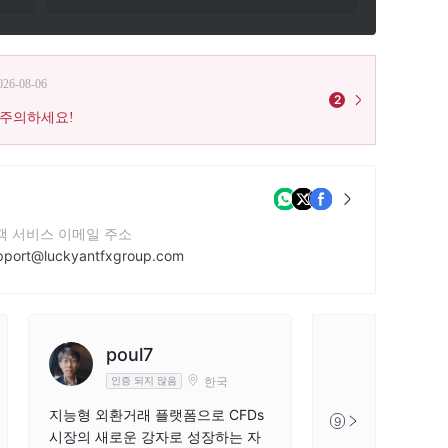
026-08-06
2
 주의하세요!
객 서비스 이메일 주소
pport@luckyantfxgroup.com
락번호
674236886
사 웹사이트
poul7
FX173
tps://www.luckyantfxgroup.com/
한국
인증 되지 않음
인증 되지 
지능형 외환거래 플랫폼으로 CFDs
저는 거주지 증명
9
시장의 새로운 강자로 성장하는 자
어려움을 겪었습니