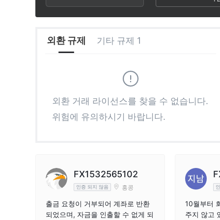
2
9
7
3
8
외환 규제
기타 규제 1
4
9
5
외환 거래 라이선스를 찾을 수 없습니다.
위험에 유의하시기 바랍니다.
6
7
8
FX1532565102
F
홍콩
인증 되지 않음
인
9
출금 요청이 거부되어 계좌로 반환
10월부터 
되었으며, 자금을 인출할 수 없게 되
주지 않고