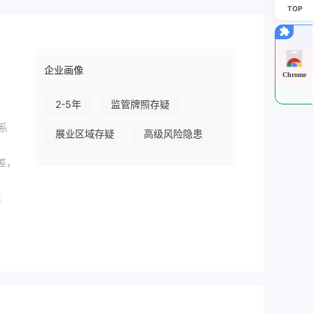
TOP
企业画像
Chrome
2-5年
监管牌照存疑
一系
展业区域存疑
高级风险隐患
差，
支
其
方