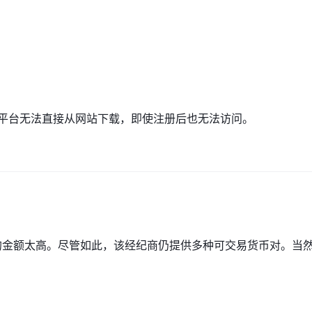
的外汇经纪商，似乎不受金融行为监管局 (FCA) 的监管。 FCA 是一个备受尊
有在英国经营的金融公司都必须获得fca的授权和监管，他们的名字应该
在 fca 的网站上没有产生任何结果，表明该经纪人不受 fca 监管。请务必记住
潜在的财务损失。交易者应始终研究并选择信誉良好且受监管的经纪人，
T5 交易平台无法直接从网站下载，即使注册后也无法访问。
英国注册的外汇经纪商。虽然该经纪商提供有吸引力的功能，例如高达 1:500 
它也有一些缺点，在投资前应该考虑。主要缺点之一是 Kana Capitals不
的风险。此外，经纪商仅提供三种类型的交易账户，可能不适合具有不同
交易过程中需要指导的新手交易者来说也是一个劣势。
外汇、股票、指数和加密货币
些可供交易的主要金融市场包括
.通过外汇，
提供充足的机会。来自各种全球交易所的股票的可用性为交易者提供了投
金额太高。尽管如此，该经纪商仍提供多种可交易货币对。当
，交易者可以推测美国、欧洲和亚洲领先指数的表现。此外，加密货币的
，该类别近年来越来越受欢迎。