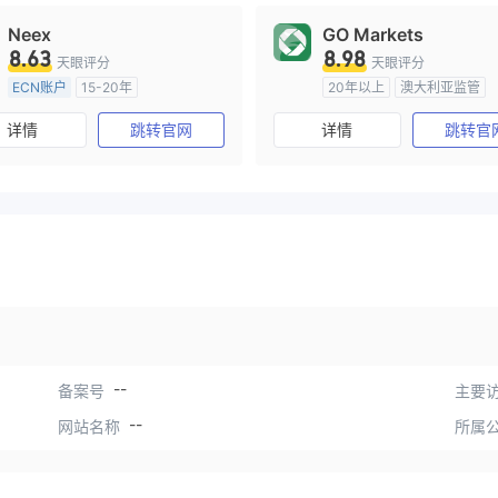
Neex
GO Markets
8.63
8.98
天眼评分
天眼评分
ECN账户
15-20年
20年以上
澳大利亚监管
澳大利亚监管
全牌照 (MM)
全牌照 (MM)
cTrader
详情
跳转官网
详情
跳转官
主标MT4
--
备案号
主要访
--
网站名称
所属