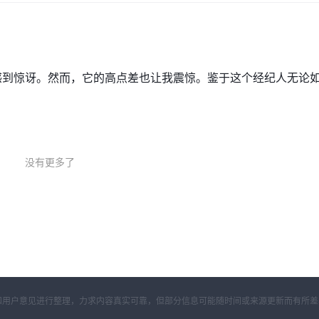
易者的多样化需求。无论您是初学者还是经验丰富的专业人士，总有一种帐户类型
账户
.
最低存款 $100
1:500
。此帐户类型需要
并提供最大杠杆
.标准账户采用
到惊讶。然而，它的高点差也让我震惊。鉴于这个经纪人无论
更高的最低存款
更快的执行速度的更有经验的交易者。此帐户类型需要
1:10 至 1:500
账户的最大杠杆也是从
.
最低存款 $1,000
易者量身定制。此帐户类型需要
并提供最大的杠杆作
金和最快的执行速度。
伊斯兰教法的交易者提供伊斯兰账户。伊斯兰账户是无掉期的，不收取隔夜头寸的
没有更多了
受该平台并测试不同的策略和交易风格。模拟账户提供了一个无风险的环境来练习
能无法准确反映真实账户的情况。滑点、执行速度和流动性在真实交易环
记这一点很重要。
开资料和用户意见进行整理，力求内容真实可靠，但部分信息可能随时间或来源更新而有所