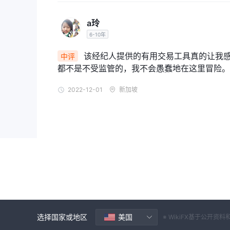
Kana Capitals提供一系列账户类型以满足交
标准、ECN 和专业
a玲
您的要求。可用的帐户类型包括
标准账户
6-10年
这
专为刚进入外汇市场的新手交易者而设计
定点差，让新手更容易了解交易成本。
该经纪人提供的有用交易工具真的让我感
中评
ECN账户
这
，另一方面，适用于更喜欢更小的点差和
都不是不受监管的，我不会愚蠢地在这里冒险。
$1,0000
，但它提供可变点差且无重新报价。 ECN
专业账户专为需要访问更高级交易工具和功能的专业交
2022-12-01
新加坡
1:10 至 1:500
.专业账户具有最小的点差、最低的佣
除了这些帐户类型， Kana Capitals还为遵守
何利息。
模拟账户
模拟账户来自 Kana Capitals，交易者可以感
在进入真实账户之前获得信心。
值得注意的是，虽然模拟账户是开始的好方法，但它可
中都可能不同，因此在从模拟账户过渡到真实账户时牢
选择国家或地区
美国
※ WikiFX基于公
如何开户？