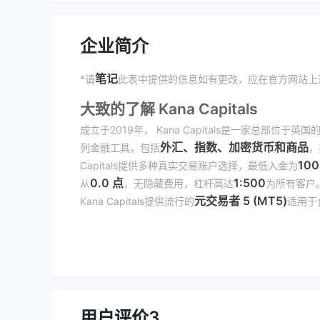
企业简介
笔记
*请
此表中提供的信息如有更改，应在官方网站上进行验证 
大致的了解 Kana Capitals
成立于2019年， Kana Capitals是一家总部位于
外汇、指数、加密货币和商品
列金融工具，包括
，
10
Capitals提供多种真实交易账户选择，最低入金为
0.0 点
1:500
从
，无隐藏费用，杠杆高达
为所有客户
元交易者 5 (MT5)
Kana Capitals提供流行的
适用于台
持，这对于在正常工作时间之外需要帮助的交易者来说
他成功交易者的交易。
最后，经纪商还为交易者提供一系列教育资源，包括文
网站的主页：
是 Kana Capitals合法还是骗局？
用户评价
3