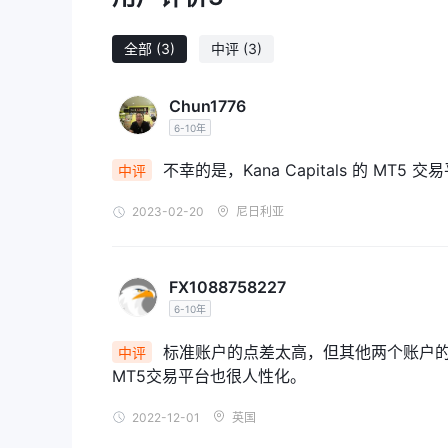
重要的是要注意 Kana Capitals, 一家在英国注册
监管机构，负责监督英国的金融公司并保护消费者。所
全部
(3)
中评
(3)
在fca的官方网站上。然而，搜索 Kana Capitals
不受监管的经纪商进行交易可能存在风险，并可能导致
Chun1776
确保其资金和投资的安全。
6-10年
优点和缺点
不幸的是，Kana Capitals 的 M
中评
下表总结了优点和缺点 Kana Capitals，一家在
杠杆率、100 美元的低最低存款和 24/7 客户支持，但
2023-02-20
尼日利亚
何信誉良好的监管机构监管，这可能使投资者面临更高
求和策略的交易者。缺乏教育资源和研究工具对于在
FX1088758227
市场工具
6-10年
Kana Capitals为客户提供多样化的交易工具。一
者可以获得主要、次要和奇异的货币对，为投机和交易
标准账户的点差太高，但其他两个账户的
中评
来自世界各地的领先公司的机会。指数代表一篮子股票
MT5交易平台也很人性化。
入为交易者提供了一种相对较新且令人兴奋的资产类别
2022-12-01
英国
账户类型