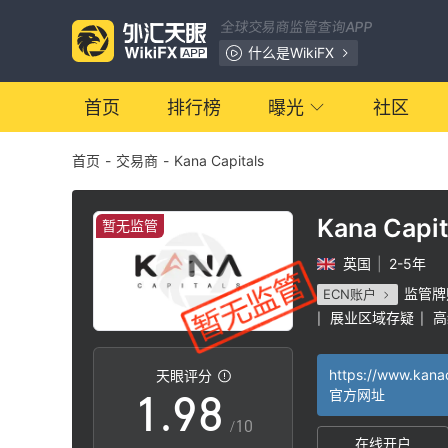
2
1
全球交易商监管查询APP
3
2
什么是WikiFX
4
3
首页
排行榜
曝光
社区
首页
-
交易商
-
Kana Capitals
5
4
6
5
Kana Capit
暂无监管
英国
|
2-5年
7
6
监管牌
ECN账户
展业区域存疑
高
|
|
0
8
7
天眼评分
1
.
9
8
官方网址
/10
在线开户