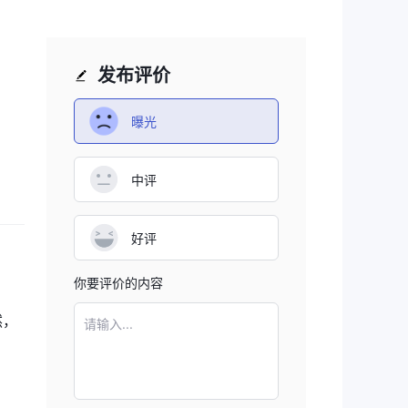
敬的
出现
，与
以
发布评价
曝光
的高
中评
受任
需
好评
你要评价的内容
交易
资
然，
请输入...
加