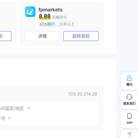
fpmarkets
8.88
天眼评分
ECN账户
20年以上
澳大利亚监管
全牌照 (MM)
网
详情
跳转官网
主标MT4
曝光
103.20.214.28
联系我们
--
问国家/地区
--
公司
APP