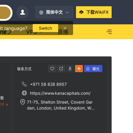
简体中文
下载WikiFX
lt language?
Switch
VPS
直播
联系方式
曝光
+971 58 828 8957
https://www.kanacapitals.com/
指数
71-75, Shelton Street, Covent Gar
.18
den, London, United Kingdom, WC
2H9JQ