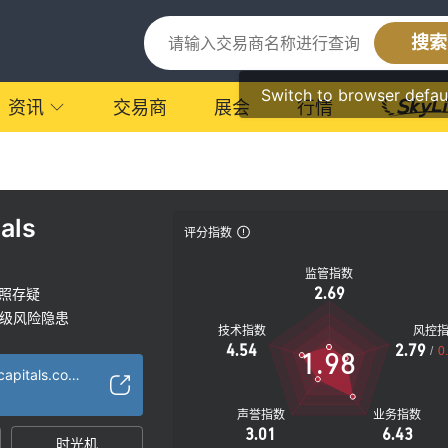
搜索
Switch to browser defau
资讯
交易商
展会
行情
als
评分指数
监管指数
2.69
照存疑
级风险隐患
技术指数
风控
4.54
2.79
/
0
1.98
https://www.kanacapitals.com/
声誉指数
业务指数
3.01
6.43
时光机