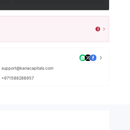
2
support@kanacapitals.com
+971588288957
https://www.kanacapitals.com/