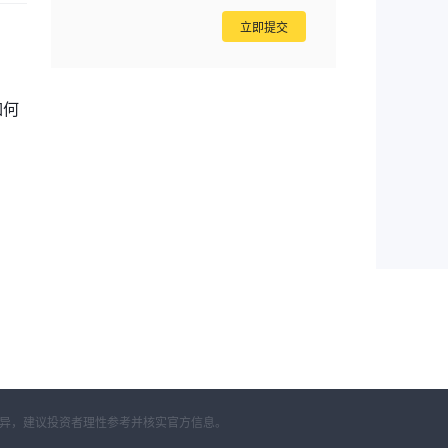
适合
立即提交
固
如何
用
任
并
境
差异，建议投资者理性参考并核实官方信息。