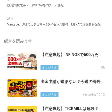
投資詐欺対策へ 米SECが専門チーム発足
次へ
Vantage、UAEでカテゴリー5ライセンス取得 MENA市場展開を強化
続きを読みます
【注意喚起】INFINOXで600万円の
出金拒否 日本人利用者が利益取消
し・口座永久解約を訴え
8h
オリジナル
出金申請が進まない？今週の海外F
X関連投稿で目立った6社~8月7日
Yesterday 10:12
オリジナル
【注意喚起】TICKMILLは危険？出