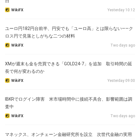
日
WikiFX
Yesterday 10:12
ユーロ円182円台前半、円安でも「ユーロ高」とは限らない――ク
ロス円で見落としがちな二つの材料
WikiFX
Two days ago
XMが週末も金を売買できる「GOLD24-7」を追加 取引時間の延
長で何が変わるのか
WikiFX
Yesterday 09:00
IBKRでログイン障害 米市場時間中に接続不具合、影響範囲は調
査中
WikiFX
Two days ago
マネックス、オンチェーン金融研究所を設立 次世代金融の実用