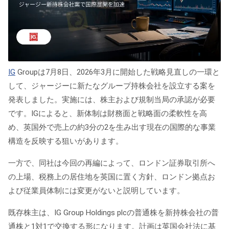
IG
Groupは7月8日、2026年3月に開始した戦略見直しの一環と
して、ジャージーに新たなグループ持株会社を設立する案を
発表しました。実施には、株主および規制当局の承認が必要
です。IGによると、新体制は財務面と戦略面の柔軟性を高
め、英国外で売上の約3分の2を生み出す現在の国際的な事業
構造を反映する狙いがあります。
一方で、同社は今回の再編によって、ロンドン証券取引所へ
の上場、税務上の居住地を英国に置く方針、ロンドン拠点お
よび従業員体制には変更がないと説明しています。
既存株主は、IG Group Holdings plcの普通株を新持株会社の普
通株と1対1で交換する形になります。計画は英国会社法に基