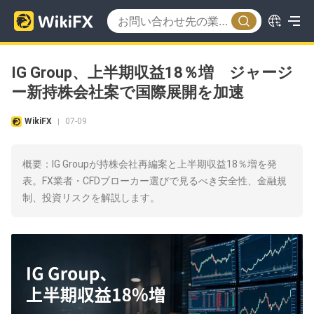
IG Group、上半期収益18％増 ジャージ
ー新持株会社案で国際展開を加速
WikiFX
07-09
|
概要：IG Groupが持株会社再編案と上半期収益18％増を発
表。FX業者・CFDブローカー選びで見るべき安全性、金融規
制、投資リスクを解説します。