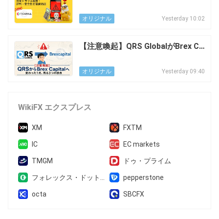
金拒否・安全性・評判・スプレッ
ド・出金条件を徹底検証
Yesterday 10:02
オリジナル
【注意喚起】QRS GlobalがBrex Ca
pitalへ タイ捜査の影響は
Yesterday 09:40
オリジナル
WikiFX エクスプレス
XM
FXTM
IC
EC markets
TMGM
ドゥ・プライム
フォレックス・ドットコム
pepperstone
octa
SBCFX