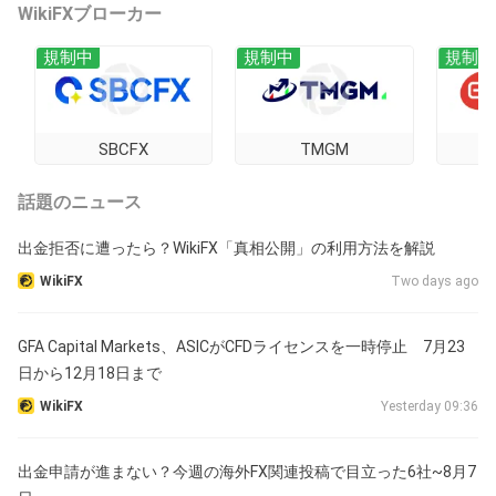
WikiFXブローカー
規制中
規制中
規制中
SBCFX
TMGM
EC marke
話題のニュース
出金拒否に遭ったら？WikiFX「真相公開」の利用方法を解説
WikiFX
Two days ago
GFA Capital Markets、ASICがCFDライセンスを一時停止 7月23
日から12月18日まで
WikiFX
Yesterday 09:36
出金申請が進まない？今週の海外FX関連投稿で目立った6社~8月7