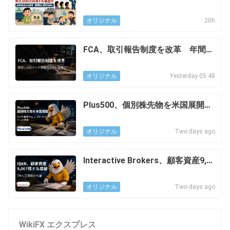
資金集め OPIX事件、約3,000万台
湾ドル規模に発展
20h
オリジナル
FCA、取引報告制度を改革 年間1.
08億ポンド規模のコスト削減へ
Yesterday 05:48
オリジナル
Plus500、個別株先物を米国展開
非OTC事業の売上は約7,000万ドル
に成長
Two days ago
オリジナル
Interactive Brokers、顧客資産9,0
67億ドル突破 7月も口座数34％増
Two days ago
オリジナル
WikiFX エクスプレス