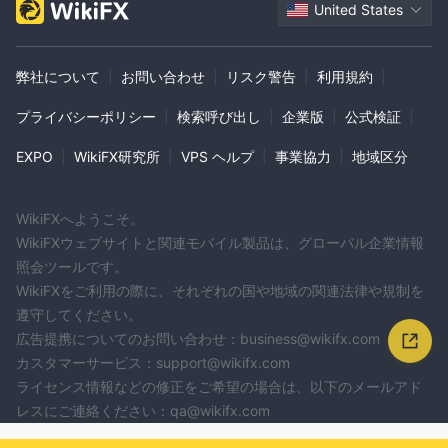
United States
弊社について
|
お問い合わせ
|
リスク警告
|
利用規約
|
プライバシーポリシー
|
検索呼び出し
|
企業版
|
公式検証
|
EXPO
|
WikiFX研究所
|
VPS ヘルプ
|
事業協力
|
地域区分
WikiFXへようこそ。
WikiFXウェブサイトと関連モバイル製品は、グローバル企業情報
照会ツールです。
WikiFXをご利用の際に、それぞれの国や地域の関連法律や規制を
遵守してください。
広告提携についてのお問い合わせ：business@wikifx.com
カスタマーサービス：support@wikifx.com
ライセンス情報などの修正をご希望の場合は、以下のメールアド
レスにご連絡ください：qa@wikifx.com