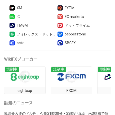
XM
FXTM
IC
EC markets
TMGM
ドゥ・プライム
フォレックス・ドットコム
pepperstone
octa
SBCFX
WikiFXブローカー
規制中
規制中
規制中
eightcap
FXCM
話題のニュース
協調介入後のドル円、今夜21時30分・23時が山場 米3指標で急