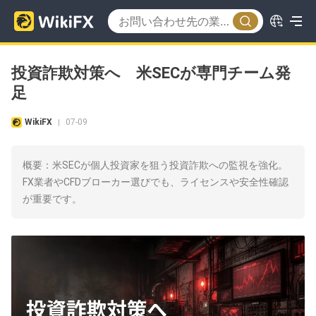
投資詐欺対策へ 米SECが専門チーム発
足
WikiFX
07-09
|
概要：米SECが個人投資家を狙う投資詐欺への監視を強化。
FX業者やCFDブローカー選びでも、ライセンスや安全性確認
が重要です。