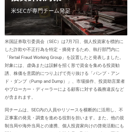
米国証券取引委員会（SEC）は7月7日、個人投資家を標的に
した詐欺や不正行為を特定・摘発するため、執行部門内に
「Retail Fraud Working Group」を設置したと発表しました。
対象には、虚偽または誤解を招く形で資金を集める投資勧
誘、株価を意図的につり上げて売り抜ける「パンプ・アン
ド・ダンプ（Pump and Dump）」、市場操作、投資助言業者
やブローカー・ディーラーによる顧客に対する義務違反など
が含まれます。
同チームは、SEC内の人員やリソースを横断的に活用し、不
正事案の発見・調査を進める役割を担います。また、他の規
制当局や海外当局との連携、個人投資家向けの啓発活動にも