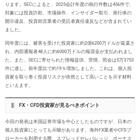
ります。SECによると、2025会計年度の執行件数は456件で、
対象には投資詐欺、市場操作、インサイダー取引、発行体の
開示違反、投資助言業者の受託者責任違反などが含まれてい
ました。
同年度には、被害を受けた投資家に約2億6200万ドルが返還さ
れ、内部通報者48人に約6000万ドルの報奨金が支払われまし
た。また、SECに寄せられた情報提供、苦情、照会は5万3753
件に達し、前年度比で約19％増加しました。これは、個人投
資家を取り巻く投資リスクが依然として高いことを示す材料
といえます。
FX・CFD投資家が見るべきポイント
今回の発表は米国証券市場を中心としたものですが、日本の
個人投資家にとっても示唆があります。海外FX業者やCFDブ
ローカーを利用する際、スプレッドやレバレッジ、ボーナス