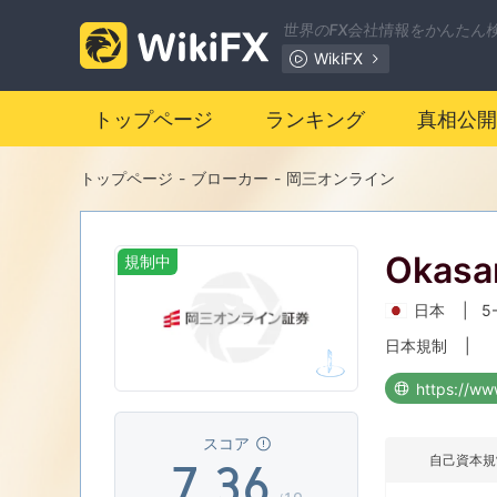
0
世界のFX会社情報をかんたん
WikiFX
1
0
トップページ
ランキング
真相公開
2
1
トップページ
-
ブローカー
-
岡三オンライン
3
2
Okasa
規制中
4
0
3
日本
|
5
5
1
4
日本規制
|
https://ww
6
2
5
スコア
自己資本規
7
.
3
6