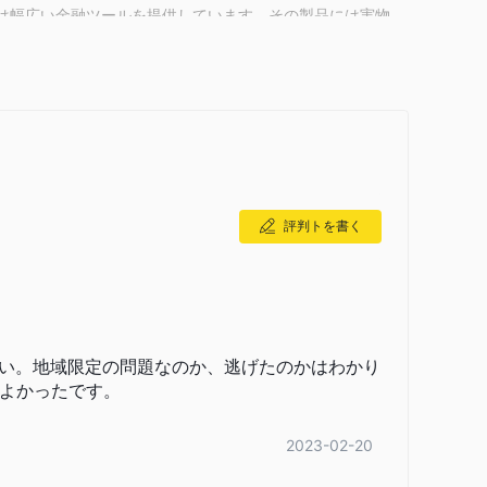
ineは幅広い金融ツールを提供しています。その製品には実物
DeCo、NISAなどの退職に関連する投資商品が含まれていま
k Stock 365）、取引所FX口座（Click 365）、
供しています。練習用のデモ口座も利用可能で、イスラム（スワップ
評判トを書く
は通常、業界基準と比較して低いです。多くのアイテムは
ダーや初心者にとって魅力的です。関連する場合、追加コ
65でのサポート支援取引など、一部のサービスはかなり高額で
い。地域限定の問題なのか、逃げたのかはわかり
よかったです。
レーダーのニーズに合わせた幅広い取引プラットフォーム
2023-02-20
、CFDなどさまざまな資産クラスをサポートしています。