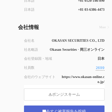
日本語
+81 0120-146-890
日本語
+81 03-6386-4473
会社情報
More
会社名
OKASAN SECURITIES CO., LTD
社名略語
Okasan Securities · 岡三オンライン
会社登録国・地域
日本
2699
社員数
会社のウェブサイト
https://www.okasan-online.c
o.jp/
ポンジスキーム
今すぐ被害報告を投稿