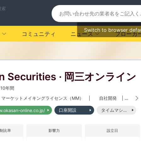
検索
Switch to browser defa
コミュニティ
ニュース
ブローカ
n Securities · 岡三オンライン
-10年間
マーケットメイキングライセンス（MM）
|
自社開発
|
中
口座開設
タイムマシーン
w.okasan-online.co.jp/
制比率
影響力
設立日