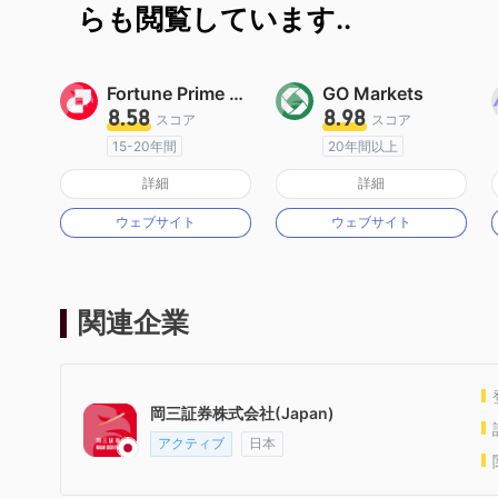
らも閲覧しています..
Fortune Prime Global
GO Markets
8.58
8.98
スコア
スコア
15-20年間
20年間以上
オーストラリア規制
オーストラリア規制
詳細
詳細
マーケットメイキングライセンス（MM）
マーケットメイキングライセンス（MM）
ウェブサイト
ウェブサイト
MT4フルライセンス
cTrader
関連企業
岡三証券株式会社(Japan)
アクティブ
日本