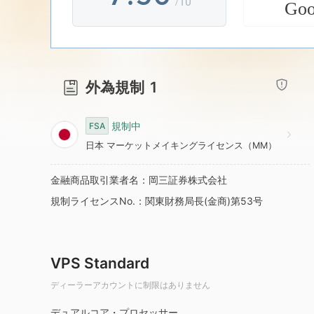
/10
Go
8
4
7
9
5
8
外為規制
1
6
9
規制中
FSA
7
日本 マーケットメイキングライセンス（MM）
金融商品取引業者名：岡三証券株式会社
8
規制ライセンスNo.：関東財務局長(金商)第53号
9
VPS Standard
ディーラーアカウントに制限はありません
デュアルコア・プロセッサー