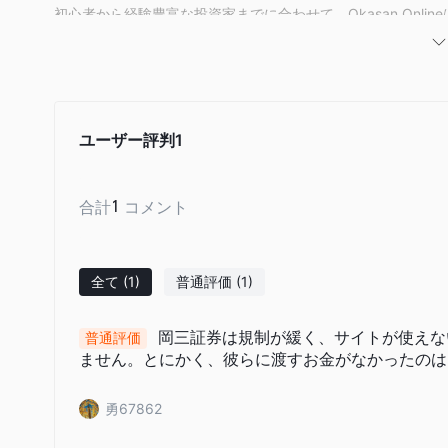
初心者から経験豊富な投資家までに合わせて、Okasan Onl
株、ETF、信用取引、投資信託、FX、CFD、IPOアクセス、i
す。
口座の種類
岡三オンラインは証券取引口座、信用取引口座、取引所CFD口座（Clic
ユーザー評判
1
OTC FX口座（Active FX）の計5つのライブ口座を提
フリー）口座は提供されていません。
合計
1
コメント
岡三オンライン手数料
特に日本株や投資信託に関して、岡三オンラインの取引コスト
特定のプランや基準の下で手数料がかからず、積極的なトレー
全て
(1)
普通評価
(1)
ストは明らかに公正で整然としています。ただし、Click 3
す。
岡三証券は規制が緩く、サイトが使えな
普通評価
ません。とにかく、彼らに渡すお金がなかったのは
取引プラットフォーム
岡三オンラインは、初心者や上級ユーザーを含むさまざまなト
勇67862
を提供しています。これらのプラットフォームは、日本株、FX