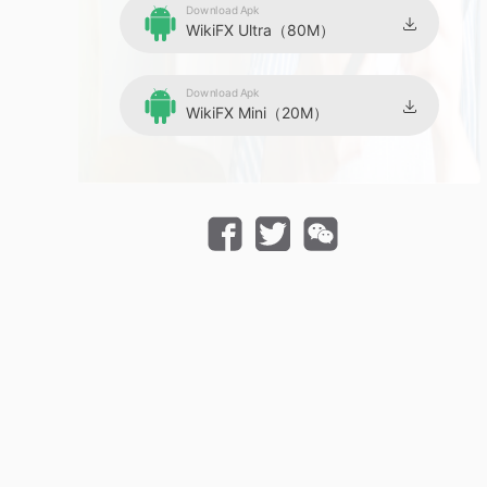
Download Apk
WikiFX Ultra（80M）
Download Apk
WikiFX Mini（20M）