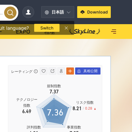
日本語
Download
ult language?
Switch
ー
EXPO
相場
真相公開
レーティング
自己資本規制
自己資本規
規制指数
率
7.37
リスク
|
Goo
テクノロジー
リスク指数
指数
8.21
/
0.28
7.36
6.49
影響力
B
評判指数
事業指数