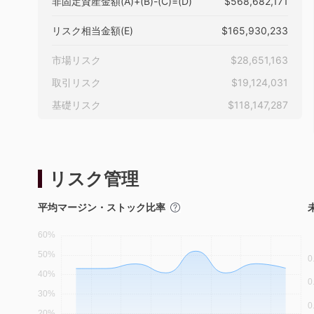
非固定資産金額(A)+(B)-(C)=(D)
$568,682,171
リスク相当金額(E)
$165,930,233
市場リスク
$28,651,163
取引リスク
$19,124,031
基礎リスク
$118,147,287
リスク管理
平均マージン・ストック比率