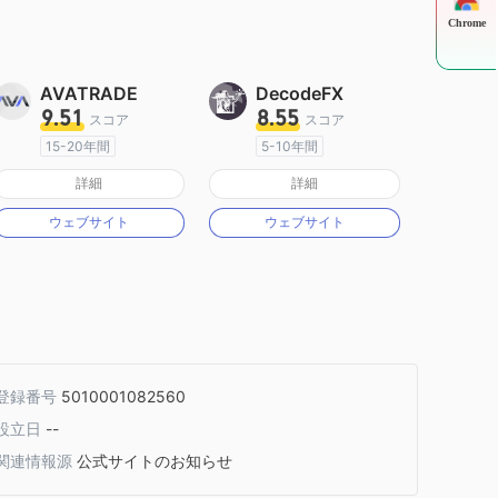
Chrome
AVATRADE
DecodeFX
9.51
8.55
スコア
スコア
15-20年間
5-10年間
オーストラリア規制
オーストラリア規制
詳細
詳細
マーケットメイキングライセンス（MM）
マーケットメイキングライセンス（MM）
ウェブサイト
ウェブサイト
MT4フルライセンス
MT4フルライセンス
登録番号
5010001082560
設立日
--
関連情報源
公式サイトのお知らせ