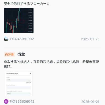
ポートしています。
安全で信頼できるブローカー🌷
アカウント開設に関しては、Giraffe Marketsは明確で簡単な手順
を提供しています。以下を参照してください：
Giraffe Marketsの手数料
Raw + 1.5 pips、Raw + 1.0
3つのアカウントのスプレッドは
pips、Raw + 0.0 pips
で、アカウントレベルが高いほどスプ
FX3745981092
2025-01-23
$10片道
レッドは小さくなります。また、エリートアカウントは
の手数料
手数料無料
がかかり、残りの2つのアカウントは
で
す。
出金
高評価
取引プラットフォーム
非常推薦的經紀人，存款過程迅速，提款過程也迅速，希望未來能
更好。
MT5
Giraffe Marketsが提供する取引プラットフォームは
で、ト
レーダーはデスクトップ、モバイル、ウェブで使用することがで
きます。
入金と出金
Mastercard、VISA、Skrill、Paypal、
Giraffe Marketsは、
FX1833606042
2025-01-21
NETELLER
の5つの支払いオプションを提供しています。