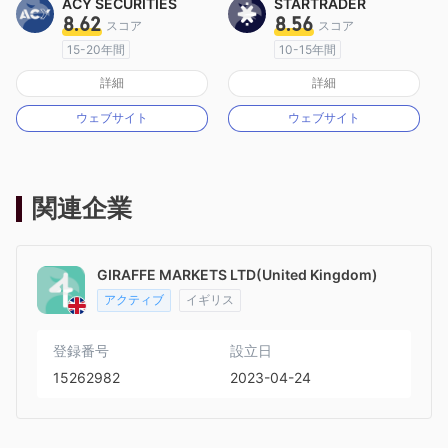
ACY SECURITIES
STARTRADER
8.62
8.56
スコア
スコア
15-20年間
10-15年間
オーストラリア規制
オーストラリア規制
詳細
詳細
マーケットメイキングライセンス（MM）
マーケットメイキングライセンス（MM）
ウェブサイト
ウェブサイト
MT4フルライセンス
MT4フルライセンス
関連企業
GIRAFFE MARKETS LTD(United Kingdom)
アクティブ
イギリス
登録番号
設立日
15262982
2023-04-24