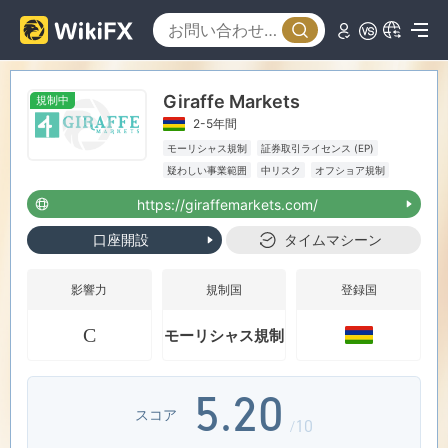
Giraffe Markets
規制中
0
2-5年間
モーリシャス規制
証券取引ライセンス (EP)
1
疑わしい事業範囲
中リスク
オフショア規制
https://giraffemarkets.com/
2
口座開設
タイムマシーン
3
0
影響力
規制国
登録国
C
モーリシャス規制
4
1
5
.
2
0
スコア
/10