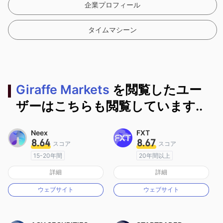
企業プロフィール
タイムマシーン
Giraffe Markets
を閲覧したユー
ザーはこちらも閲覧しています..
Neex
FXT
8.64
8.67
スコア
スコア
15-20年間
20年間以上
オーストラリア規制
オーストラリア規制
詳細
詳細
マーケットメイキングライセンス（MM）
マーケットメイキングライセンス（MM）
ウェブサイト
ウェブサイト
MT4フルライセンス
MT4フルライセンス