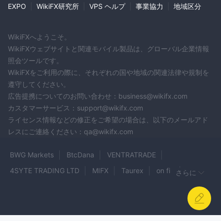
EXPO
|
WikiFX研究所
|
VPS ヘルプ
|
事業協力
|
地域区分
WikiFXへようこそ。
WikiFXウェブサイトと関連モバイル製品は、グローバル企業情報
照会ツールです。
WikiFXをご利用の際に、それぞれの国や地域の関連法律や規制を
遵守してください。
広告提携についてのお問い合わせ：business@wikifx.com
カスタマーサービス：support@wikifx.com
ライセンス情報などの修正をご希望の場合は、以下のメールアド
レスにご連絡ください：qa@wikifx.com
BWG Markets
BtcDana
VENTRATRADE
4SYTE TRADING LTD
MIFX
Taurex
on fin
さらに
BOLD PRIME
cginvest
AXION TRADE
CK Markets
CoilSpace Trading
FBL
NAGM
ManCu
Grex Capital