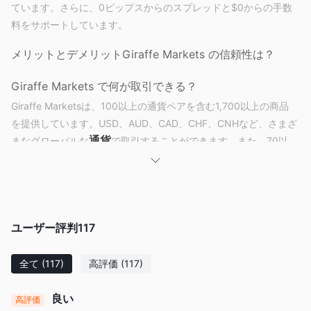
ています。さらに、0ピップスからのスプレッドと$0からの手数
料をサポートしています。
メリットとデメリット
Giraffe Markets の信頼性は？
Giraffe Markets で何が取引できる？
Giraffe Marketsは、100以上の通貨ペアを含む1,700以上の商品
を提供しています。USD、AUD、CAD、CHF、CNHなど、さまざ
通貨
まなグローバルな
で取引することができます。また、70以
株式
上のGiraffeペアで
やCFDも取引できます。さらに、すべての
オプション
契約や、ヨーロッパ、アジア、アメリカ全域の人気
指数
商品
のある
、さらには
の取引もサポートしています。
アカウントの種類
ユーザー評判
117
Giraffe Marketsは、トレーダー向けに3つのアカウントタイプを
提供しています-スタンダードアカウント、プロアカウント、エリ
全て
(117)
高評価
(117)
ートアカウント。最低入金額は$100から$2500で、最大レバレ
ッジは1:500で、すべてのアカウントで290以上のCFD取引をサ
良い
高評価