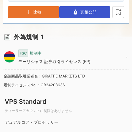
6
3
1
比較
真相公開
7
4
2
8
5
3
外為規制
1
9
6
4
規制中
FSC
モーリシャス 証券取引ライセンス (EP)
7
5
金融商品取引業者名：GIRAFFE MARKETS LTD
規制ライセンスNo.：GB24203636
8
6
VPS Standard
9
7
ディーラーアカウントに制限はありません
8
デュアルコア・プロセッサー